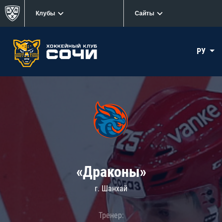
Клубы
Сайты
РУ
«Драконы»
г. Шанхай
Тренер: