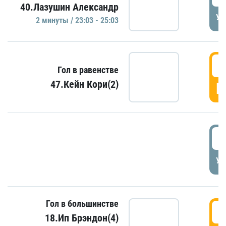
40.Лазушин Александр
УД
2 минуты / 23:03 - 25:03
2
Гол в равенстве
47.Кейн Кори(2)
Г
3
УД
Гол в большинстве
3
18.Ип Брэндон(4)