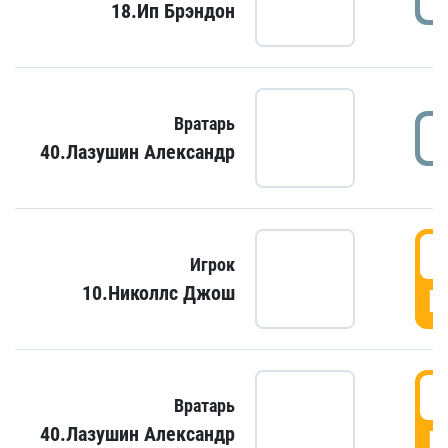
18.Ип Брэндон
Вратарь
40.Лазушин Александр
Игрок
10.Николлс Джош
Г
Вратарь
40.Лазушин Александр
Г