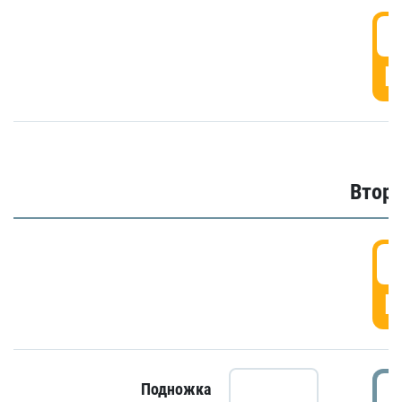
1
Г
Второ
2
Г
2
Подножка