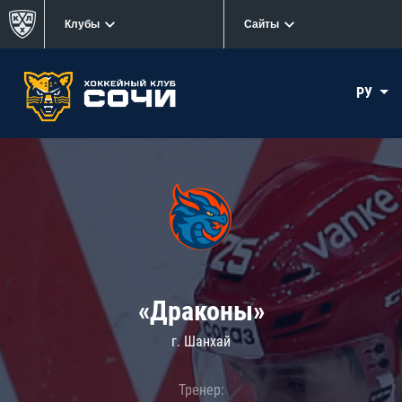
Клубы
Сайты
РУ
«Драконы»
г. Шанхай
Тренер: