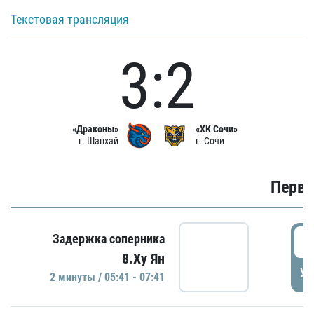
Текстовая трансляция
3:2
«Драконы»
«ХК Сочи»
г. Шанхай
г. Сочи
Первы
0
Задержка соперника
8.Ху Ян
УД
2 минуты / 05:41 - 07:41