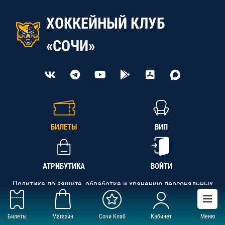
ХОККЕЙНЫЙ КЛУБ
«СОЧИ»
БИЛЕТЫ
ВИП
АТРИБУТИКА
ВОЙТИ
Политика по защите, обработке и хранению персональных
данных
Билеты
Магазин
Сочи Клаб
Кабинет
Меню
АНО «СК «Кубань-Регион», ОГРН 1142300002349,