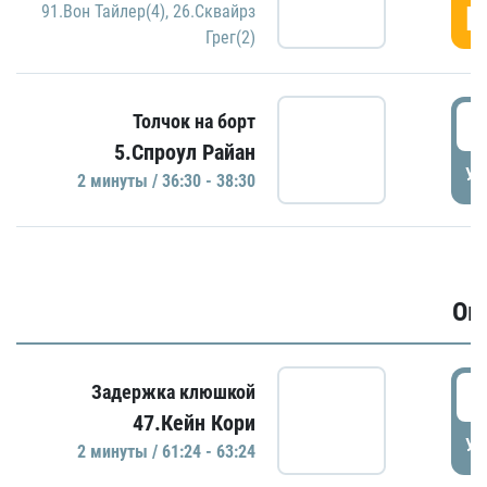
Г
91.Вон Тайлер(4)
,
26.Сквайрз
Грег(2)
3
Толчок на борт
5.Спроул Райан
УД
2 минуты / 36:30 - 38:30
Ов
6
Задержка клюшкой
47.Кейн Кори
УД
2 минуты / 61:24 - 63:24