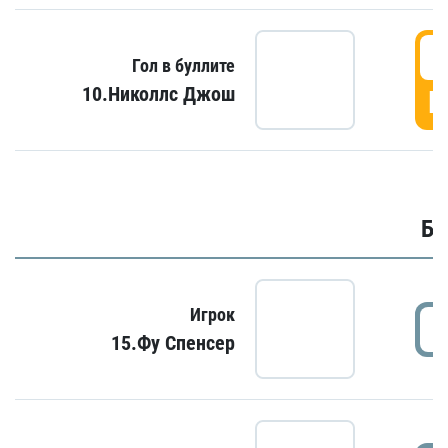
6
Гол в буллите
10.Николлс Джош
Г
Бу
Игрок
15.Фу Спенсер