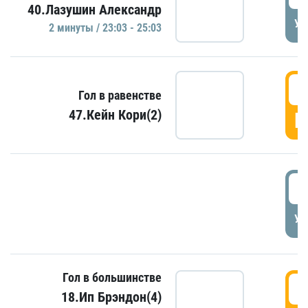
40.Лазушин Александр
УД
2 минуты / 23:03 - 25:03
2
Гол в равенстве
47.Кейн Кори(2)
Г
3
УД
Гол в большинстве
3
18.Ип Брэндон(4)