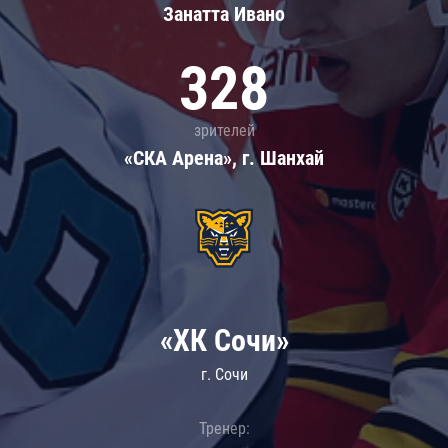
Занатта Иванo
328
зрителей
«СКА Арена», г. Шанхай
«ХК Сочи»
г. Сочи
Тренер: