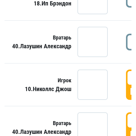
18.Ип Брэндон
Вратарь
40.Лазушин Александр
Игрок
10.Николлс Джош
Г
Вратарь
40.Лазушин Александр
Г