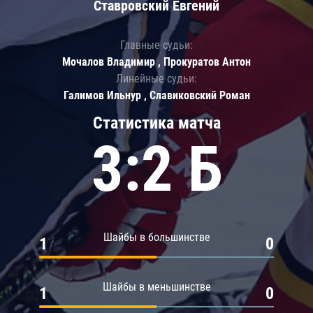
Ставровский Евгений
Главные судьи:
Мочалов Владимир , Прокуратов Антон
Линейные судьи:
Галимов Ильнур , Славиковский Роман
Статистика матча
3:2 Б
Шайбы в большинстве
1
0
Шайбы в меньшинстве
1
0