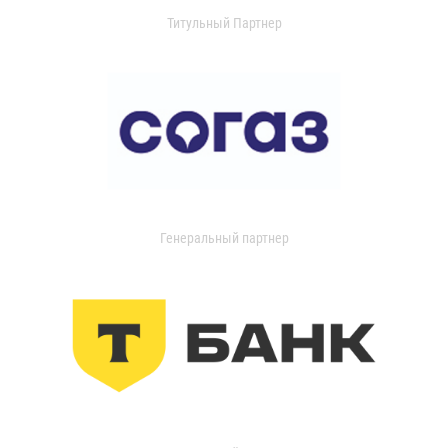
Титульный Партнер
Генеральный партнер