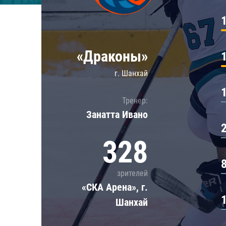
Локомотив
Северсталь
ЦСКА
«Драконы»
Шанхайские Драконы
г. Шанхай
Тренер:
Занатта Иванo
328
зрителей
«СКА Арена», г.
Шанхай