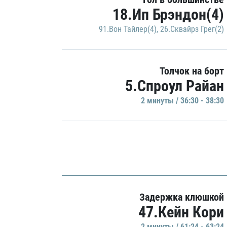
18.Ип Брэндон(4)
91.Вон Тайлер(4)
,
26.Сквайрз Грег(2)
Толчок на борт
5.Спроул Райан
2 минуты / 36:30 - 38:30
Задержка клюшкой
47.Кейн Кори
2 минуты / 61:24 - 63:24