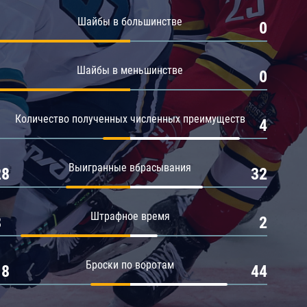
Амур
Шайбы в большинстве
1
0
Барыс
Салават Юлаев
Шайбы в меньшинстве
1
0
Сибирь
Количество полученных численных преимуществ
1
4
Выигранные вбрасывания
28
32
Штрафное время
8
2
Броски по воротам
18
44