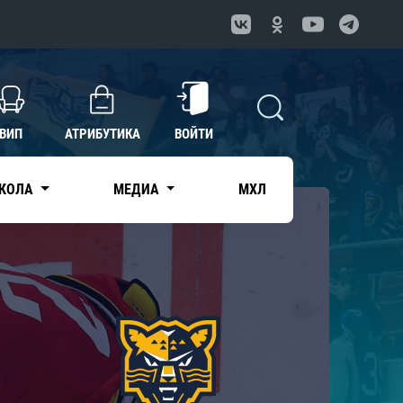
ВИП
АТРИБУТИКА
ВОЙТИ
КОЛА
МЕДИА
МХЛ