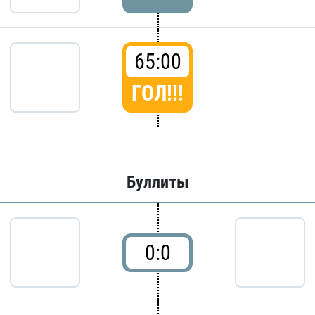
65:00
ГОЛ!!!
Буллиты
0:0