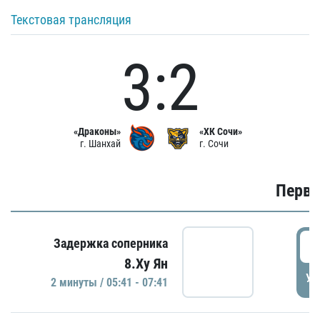
Текстовая трансляция
3:2
«Драконы»
«ХК Сочи»
г. Шанхай
г. Сочи
Первы
0
Задержка соперника
8.Ху Ян
УД
2 минуты / 05:41 - 07:41