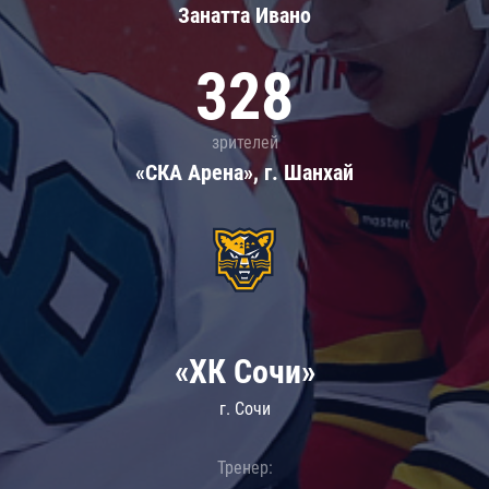
Занатта Иванo
328
зрителей
«СКА Арена», г. Шанхай
«ХК Сочи»
г. Сочи
Тренер: