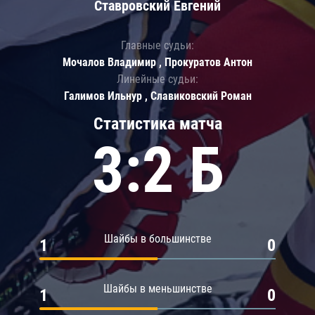
Ставровский Евгений
Главные судьи:
Мочалов Владимир , Прокуратов Антон
Линейные судьи:
Галимов Ильнур , Славиковский Роман
Статистика матча
3:2 Б
Шайбы в большинстве
1
0
Шайбы в меньшинстве
1
0