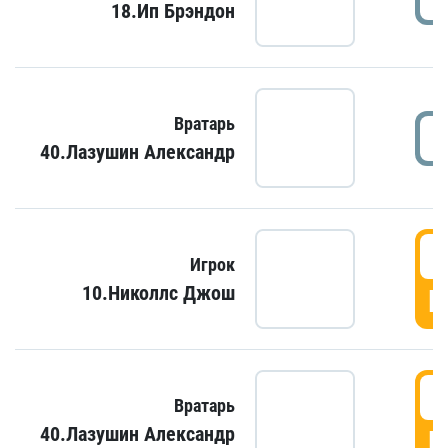
18.Ип Брэндон
Вратарь
40.Лазушин Александр
Игрок
10.Николлс Джош
Г
Вратарь
40.Лазушин Александр
Г