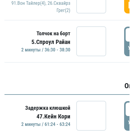
Г
91.Вон Тайлер(4)
,
26.Сквайрз
Грег(2)
3
Толчок на борт
5.Спроул Райан
УД
2 минуты / 36:30 - 38:30
Ов
6
Задержка клюшкой
47.Кейн Кори
УД
2 минуты / 61:24 - 63:24