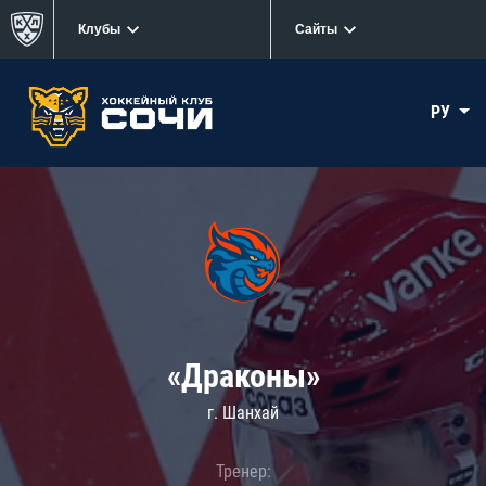
Клубы
Сайты
РУ
«Драконы»
г. Шанхай
Тренер: