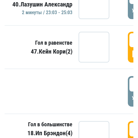
40.Лазушин Александр
УД
2 минуты / 23:03 - 25:03
2
Гол в равенстве
47.Кейн Кори(2)
Г
3
УД
Гол в большинстве
3
18.Ип Брэндон(4)