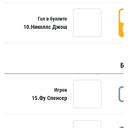
6
Гол в буллите
10.Николлс Джош
Г
Бу
Игрок
15.Фу Спенсер