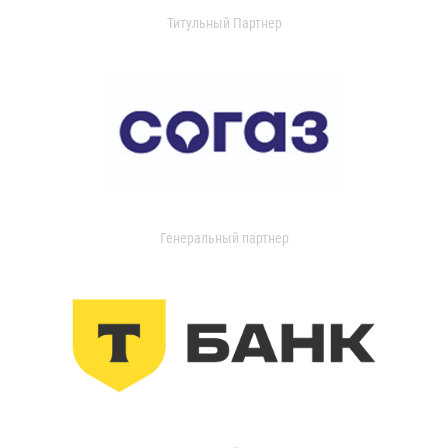
Титульный Партнер
Генеральный партнер