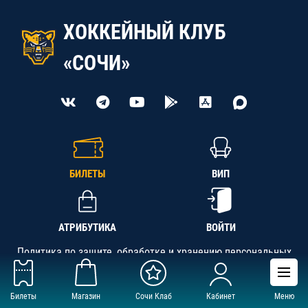
ХОККЕЙНЫЙ КЛУБ
«СОЧИ»
БИЛЕТЫ
ВИП
АТРИБУТИКА
ВОЙТИ
Политика по защите, обработке и хранению персональных
данных
Билеты
Магазин
Сочи Клаб
Кабинет
Меню
АНО «СК «Кубань-Регион», ОГРН 1142300002349,