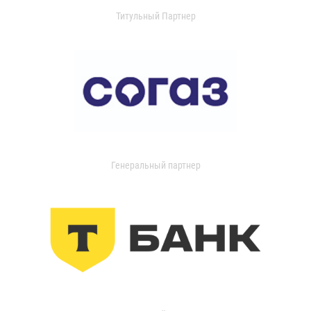
Титульный Партнер
Генеральный партнер