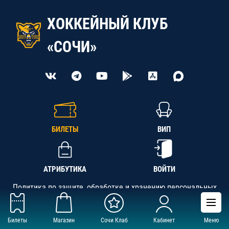
ХОККЕЙНЫЙ КЛУБ
«СОЧИ»
БИЛЕТЫ
ВИП
АТРИБУТИКА
ВОЙТИ
Политика по защите, обработке и хранению персональных
данных
Билеты
Магазин
Сочи Клаб
Кабинет
Меню
АНО «СК «Кубань-Регион», ОГРН 1142300002349,