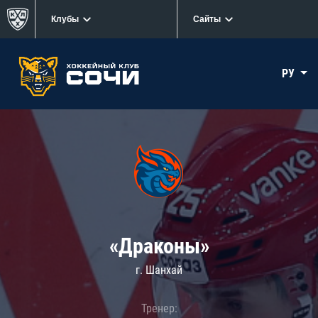
Клубы
Сайты
РУ
«Драконы»
г. Шанхай
Тренер: