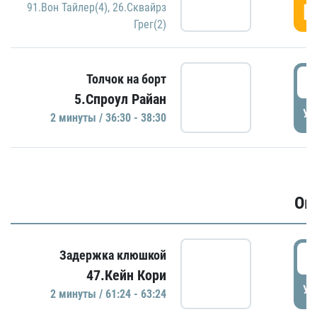
Г
91.Вон Тайлер(4)
,
26.Сквайрз
Грег(2)
3
Толчок на борт
5.Спроул Райан
УД
2 минуты / 36:30 - 38:30
Ов
6
Задержка клюшкой
47.Кейн Кори
УД
2 минуты / 61:24 - 63:24