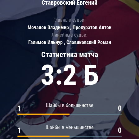
Ставровский Евгений
Главные судьи:
Мочалов Владимир , Прокуратов Антон
Линейные судьи:
Галимов Ильнур , Славиковский Роман
Статистика матча
3:2 Б
Шайбы в большинстве
1
0
Шайбы в меньшинстве
1
0