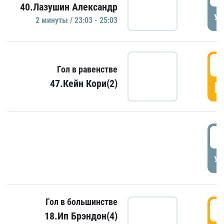
40.Лазушин Александр
УД
2 минуты / 23:03 - 25:03
2
Гол в равенстве
47.Кейн Кори(2)
Г
3
УД
Гол в большинстве
3
18.Ип Брэндон(4)