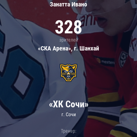
Занатта Иванo
328
зрителей
«СКА Арена», г. Шанхай
«ХК Сочи»
г. Сочи
Тренер: