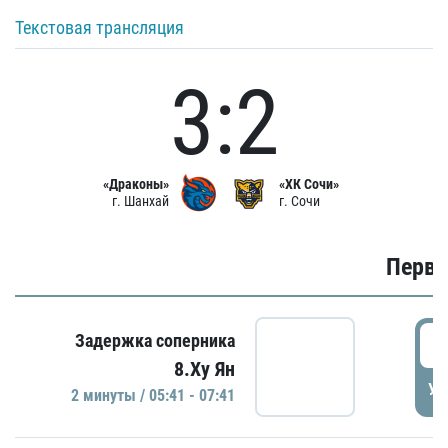
Текстовая трансляция
3:2
«Драконы»
«ХК Сочи»
г. Шанхай
г. Сочи
Первы
0
Задержка соперника
8.Ху Ян
УД
2 минуты / 05:41 - 07:41