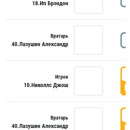
18.Ип Брэндон
Вратарь
40.Лазушин Александр
Игрок
10.Николлс Джош
Г
Вратарь
40.Лазушин Александр
Г