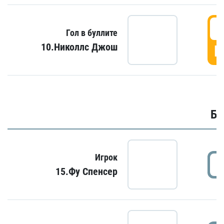
6
Гол в буллите
10.Николлс Джош
Г
Бу
Игрок
15.Фу Спенсер