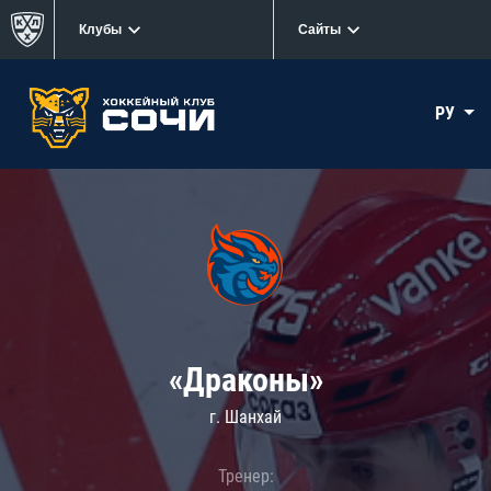
Клубы
Сайты
РУ
«Драконы»
г. Шанхай
Тренер: