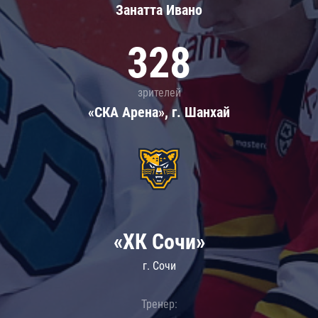
Занатта Иванo
328
зрителей
«СКА Арена», г. Шанхай
«ХК Сочи»
г. Сочи
Тренер: