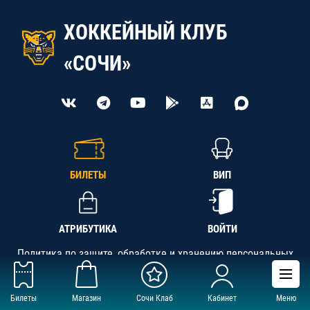
ХОККЕЙНЫЙ КЛУБ
«СОЧИ»
БИЛЕТЫ
ВИП
АТРИБУТИКА
ВОЙТИ
Политика по защите, обработке и хранению персональных
данных
Билеты
Магазин
Сочи Клаб
Кабинет
Меню
АНО «СК «Кубань-Регион», ОГРН 1142300002349,