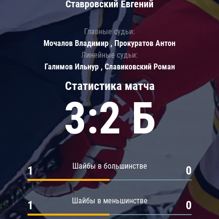
Ставровский Евгений
Главные судьи:
Мочалов Владимир , Прокуратов Антон
Линейные судьи:
Галимов Ильнур , Славиковский Роман
Статистика матча
3:2 Б
Шайбы в большинстве
1
0
Шайбы в меньшинстве
1
0