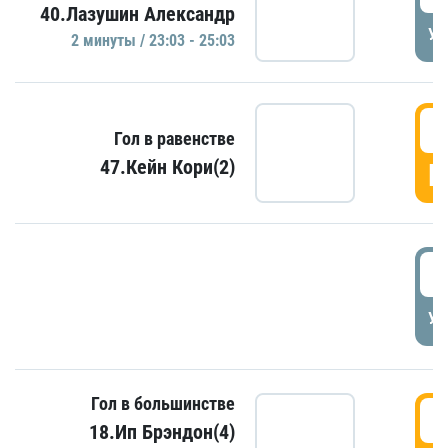
40.Лазушин Александр
УД
2 минуты / 23:03 - 25:03
2
Гол в равенстве
47.Кейн Кори(2)
Г
3
УД
Гол в большинстве
3
18.Ип Брэндон(4)