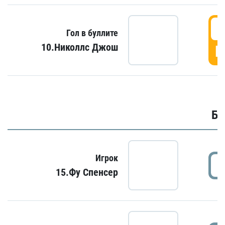
6
Гол в буллите
10.Николлс Джош
Г
Бу
Игрок
15.Фу Спенсер