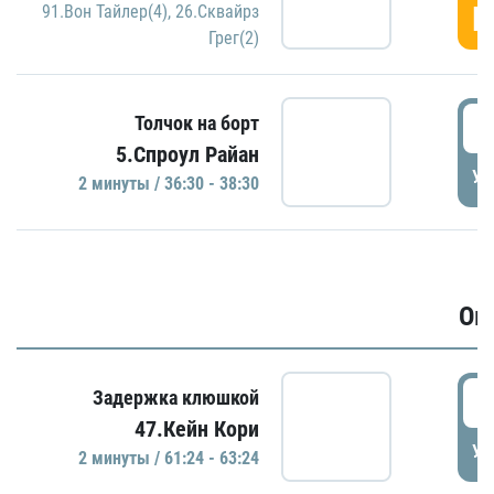
Г
91.Вон Тайлер(4)
,
26.Сквайрз
Грег(2)
3
Толчок на борт
5.Спроул Райан
УД
2 минуты / 36:30 - 38:30
Ов
6
Задержка клюшкой
47.Кейн Кори
УД
2 минуты / 61:24 - 63:24