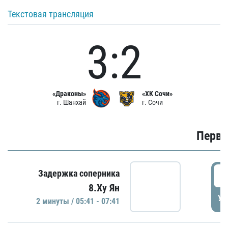
Текстовая трансляция
3:2
«Драконы»
«ХК Сочи»
г. Шанхай
г. Сочи
Первы
0
Задержка соперника
8.Ху Ян
УД
2 минуты / 05:41 - 07:41