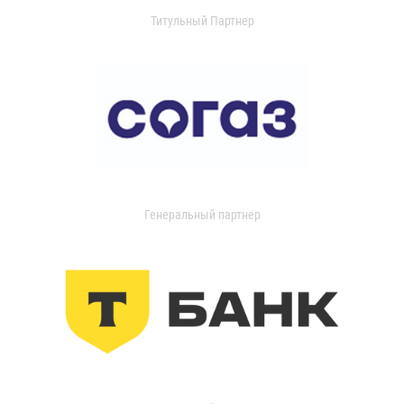
Титульный Партнер
Генеральный партнер