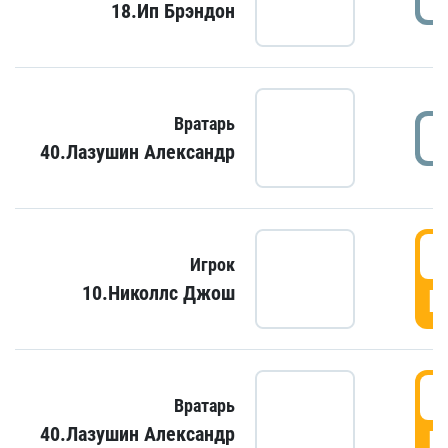
18.Ип Брэндон
Вратарь
40.Лазушин Александр
Игрок
10.Николлс Джош
Г
Вратарь
40.Лазушин Александр
Г