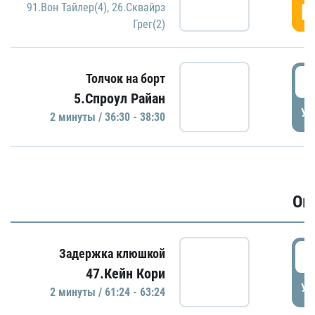
Г
91.Вон Тайлер(4)
,
26.Сквайрз
Грег(2)
3
Толчок на борт
5.Спроул Райан
УД
2 минуты / 36:30 - 38:30
Ов
6
Задержка клюшкой
47.Кейн Кори
УД
2 минуты / 61:24 - 63:24