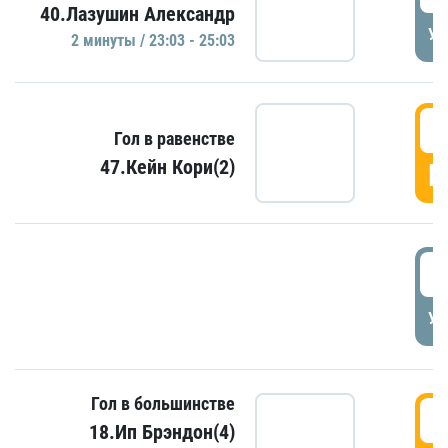
40.Лазушин Александр
УД
2 минуты / 23:03 - 25:03
2
Гол в равенстве
47.Кейн Кори(2)
Г
3
УД
Гол в большинстве
3
18.Ип Брэндон(4)