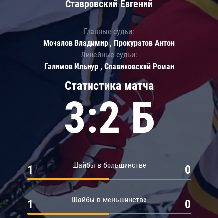
Ставровский Евгений
Главные судьи:
Мочалов Владимир , Прокуратов Антон
Линейные судьи:
Галимов Ильнур , Славиковский Роман
Статистика матча
3:2 Б
Шайбы в большинстве
1
0
Шайбы в меньшинстве
1
0