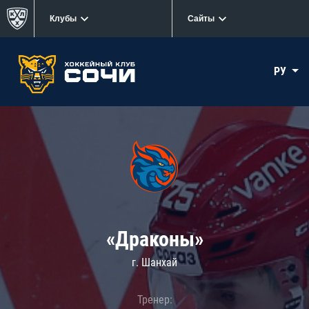
Клубы
Сайты
РУ
«Драконы»
г. Шанхай
Тренер: