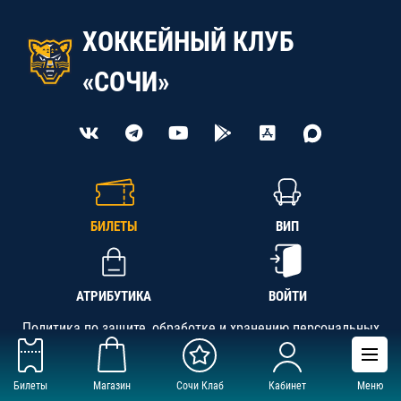
ХОККЕЙНЫЙ КЛУБ
«СОЧИ»
БИЛЕТЫ
ВИП
АТРИБУТИКА
ВОЙТИ
Политика по защите, обработке и хранению персональных
данных
Билеты
Магазин
Сочи Клаб
Кабинет
Меню
АНО «СК «Кубань-Регион», ОГРН 1142300002349,