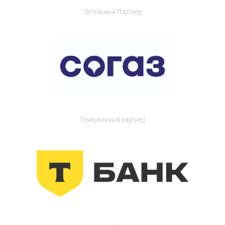
Титульный Партнер
Генеральный партнер