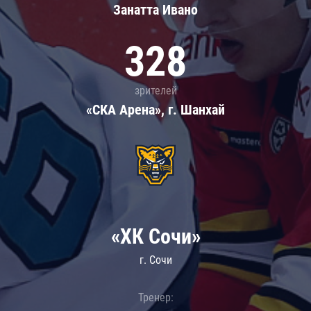
Занатта Иванo
328
зрителей
«СКА Арена», г. Шанхай
«ХК Сочи»
г. Сочи
Тренер: