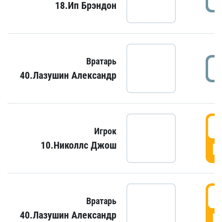
18.Ип Брэндон
Вратарь
40.Лазушин Александр
Игрок
10.Николлс Джош
Г
Вратарь
40.Лазушин Александр
Г