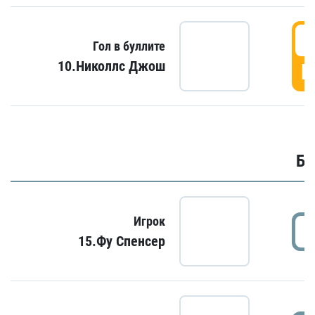
6
Гол в буллите
10.Николлс Джош
Г
Бу
Игрок
15.Фу Спенсер