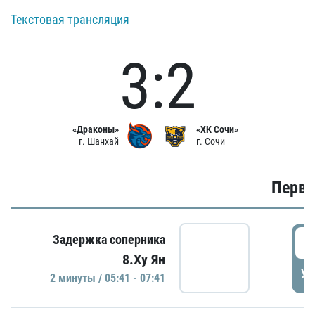
Текстовая трансляция
3:2
«Драконы»
«ХК Сочи»
г. Шанхай
г. Сочи
Первы
0
Задержка соперника
8.Ху Ян
УД
2 минуты / 05:41 - 07:41