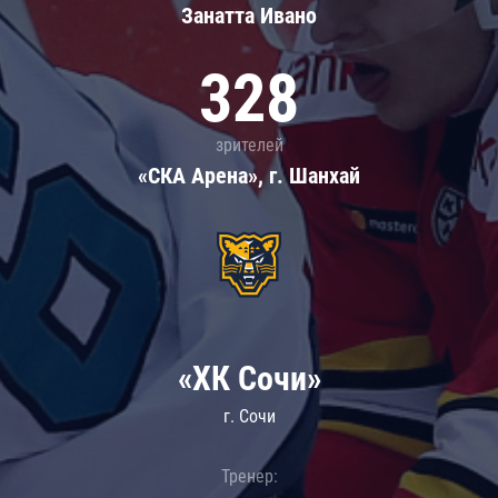
Занатта Иванo
328
зрителей
«СКА Арена», г. Шанхай
«ХК Сочи»
г. Сочи
Тренер: