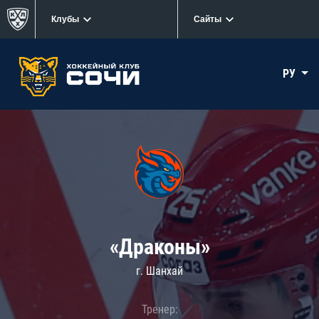
Клубы
Сайты
РУ
«Драконы»
г. Шанхай
Тренер: