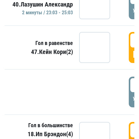
40.Лазушин Александр
УД
2 минуты / 23:03 - 25:03
2
Гол в равенстве
47.Кейн Кори(2)
Г
3
УД
Гол в большинстве
3
18.Ип Брэндон(4)