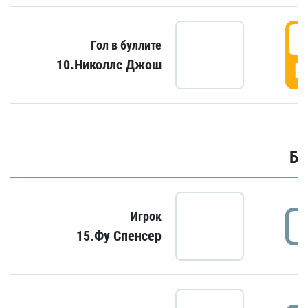
6
Гол в буллите
10.Николлс Джош
Г
Бу
Игрок
15.Фу Спенсер