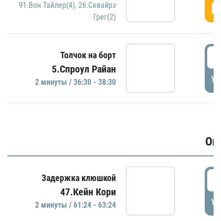
Г
91.Вон Тайлер(4)
,
26.Сквайрз
Грег(2)
3
Толчок на борт
5.Спроул Райан
УД
2 минуты / 36:30 - 38:30
Ов
6
Задержка клюшкой
47.Кейн Кори
УД
2 минуты / 61:24 - 63:24