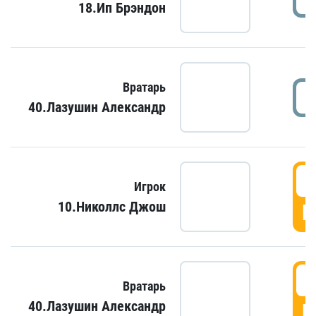
18.Ип Брэндон
Вратарь
40.Лазушин Александр
Игрок
10.Николлс Джош
Г
Вратарь
40.Лазушин Александр
Г