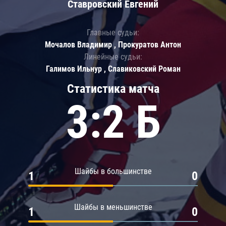
Ставровский Евгений
Главные судьи:
Мочалов Владимир , Прокуратов Антон
Линейные судьи:
Галимов Ильнур , Славиковский Роман
Статистика матча
3:2 Б
Шайбы в большинстве
1
0
Шайбы в меньшинстве
1
0