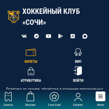
ХОККЕЙНЫЙ КЛУБ
«СОЧИ»
БИЛЕТЫ
ВИП
АТРИБУТИКА
ВОЙТИ
Политика по защите, обработке и хранению персональных
данных
Билеты
Магазин
Сочи Клаб
Кабинет
Меню
АНО «СК «Кубань-Регион», ОГРН 1142300002349,