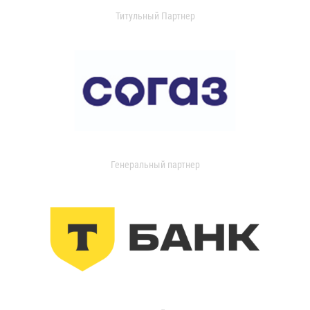
Титульный Партнер
Генеральный партнер