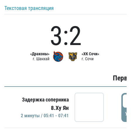
Текстовая трансляция
3:2
«Драконы»
«ХК Сочи»
г. Шанхай
г. Сочи
Первы
0
Задержка соперника
8.Ху Ян
УД
2 минуты / 05:41 - 07:41