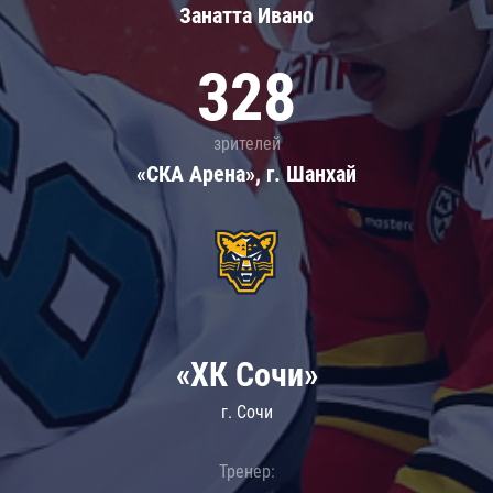
Занатта Иванo
328
зрителей
«СКА Арена», г. Шанхай
«ХК Сочи»
г. Сочи
Тренер: