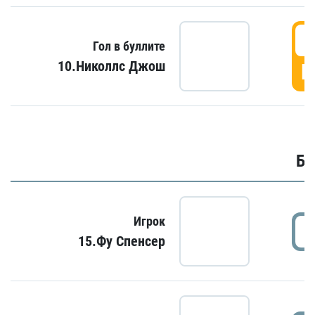
6
Гол в буллите
10.Николлс Джош
Г
Бу
Игрок
15.Фу Спенсер