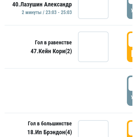
40.Лазушин Александр
УД
2 минуты / 23:03 - 25:03
2
Гол в равенстве
47.Кейн Кори(2)
Г
3
УД
Гол в большинстве
3
18.Ип Брэндон(4)