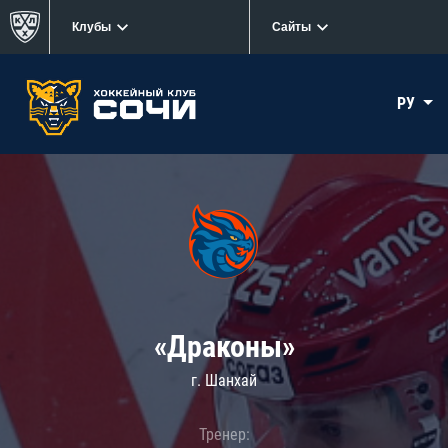
Клубы
Сайты
РУ
«Драконы»
г. Шанхай
Тренер: