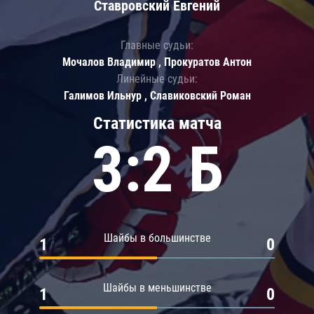
Ставровский Евгений
Главные судьи:
Мочалов Владимир , Прокуратов Антон
Линейные судьи:
Галимов Ильнур , Славиковский Роман
Статистика матча
3:2 Б
Шайбы в большинстве
1
0
Шайбы в меньшинстве
1
0