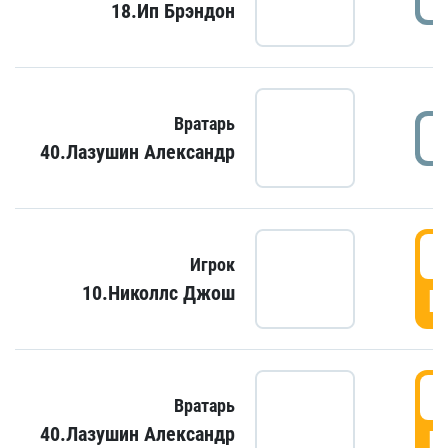
18.Ип Брэндон
Вратарь
40.Лазушин Александр
Игрок
10.Николлс Джош
Г
Вратарь
40.Лазушин Александр
Г