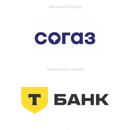
Титульный Партнер
Генеральный партнер