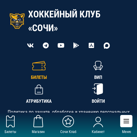
ХОККЕЙНЫЙ КЛУБ
«СОЧИ»
БИЛЕТЫ
ВИП
АТРИБУТИКА
ВОЙТИ
Политика по защите, обработке и хранению персональных
данных
Билеты
Магазин
Сочи Клаб
Кабинет
Меню
АНО «СК «Кубань-Регион», ОГРН 1142300002349,