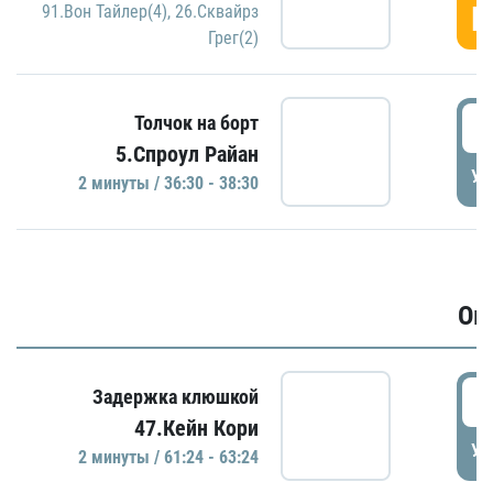
Г
91.Вон Тайлер(4)
,
26.Сквайрз
Грег(2)
3
Толчок на борт
5.Спроул Райан
УД
2 минуты / 36:30 - 38:30
Ов
6
Задержка клюшкой
47.Кейн Кори
УД
2 минуты / 61:24 - 63:24