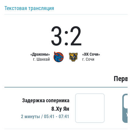
Текстовая трансляция
3:2
«Драконы»
«ХК Сочи»
г. Шанхай
г. Сочи
Первы
0
Задержка соперника
8.Ху Ян
УД
2 минуты / 05:41 - 07:41