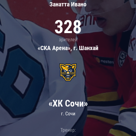
Занатта Иванo
328
зрителей
«СКА Арена», г. Шанхай
«ХК Сочи»
г. Сочи
Тренер: