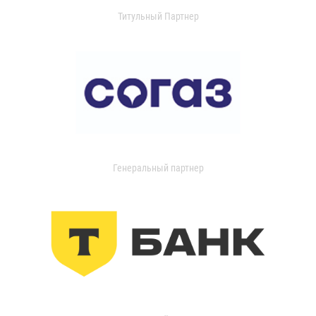
Титульный Партнер
Генеральный партнер