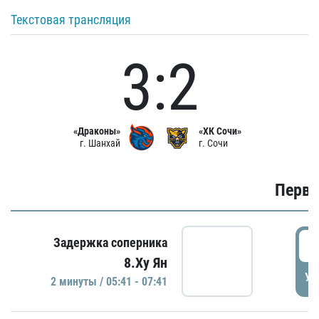
Текстовая трансляция
3:2
«Драконы»
«ХК Сочи»
г. Шанхай
г. Сочи
Первы
0
Задержка соперника
8.Ху Ян
УД
2 минуты / 05:41 - 07:41