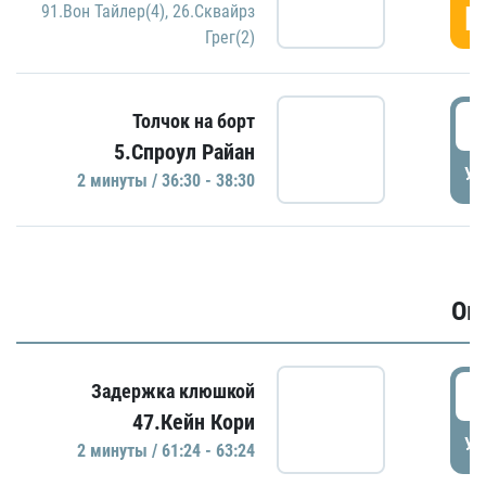
Г
91.Вон Тайлер(4)
,
26.Сквайрз
Грег(2)
3
Толчок на борт
5.Спроул Райан
УД
2 минуты / 36:30 - 38:30
Ов
6
Задержка клюшкой
47.Кейн Кори
УД
2 минуты / 61:24 - 63:24