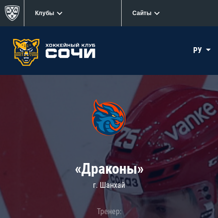
Клубы
Сайты
РУ
«Драконы»
г. Шанхай
Тренер: