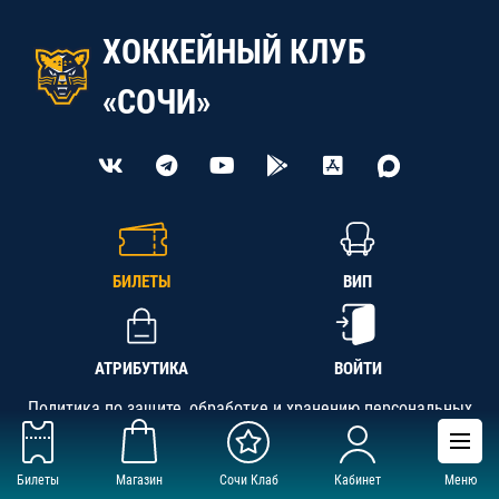
ХОККЕЙНЫЙ КЛУБ
«СОЧИ»
БИЛЕТЫ
ВИП
АТРИБУТИКА
ВОЙТИ
Политика по защите, обработке и хранению персональных
данных
Билеты
Магазин
Сочи Клаб
Кабинет
Меню
АНО «СК «Кубань-Регион», ОГРН 1142300002349,