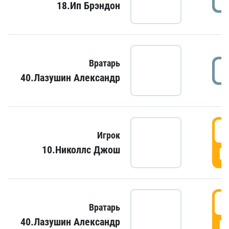
18.Ип Брэндон
Вратарь
40.Лазушин Александр
Игрок
10.Николлс Джош
Г
Вратарь
40.Лазушин Александр
Г