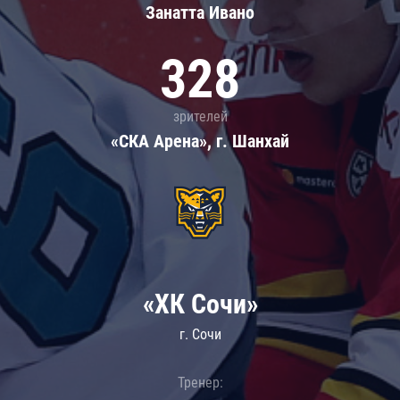
Занатта Иванo
328
зрителей
«СКА Арена», г. Шанхай
«ХК Сочи»
г. Сочи
Тренер: