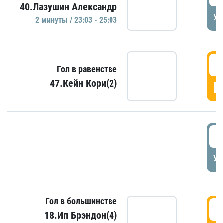
40.Лазушин Александр
УД
2 минуты / 23:03 - 25:03
2
Гол в равенстве
47.Кейн Кори(2)
Г
3
УД
Гол в большинстве
3
18.Ип Брэндон(4)