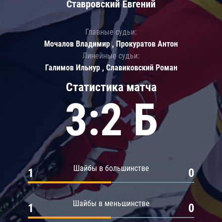
Ставровский Евгений
Главные судьи:
Мочалов Владимир , Прокуратов Антон
Линейные судьи:
Галимов Ильнур , Славиковский Роман
Статистика матча
3:2 Б
Шайбы в большинстве
1
0
Шайбы в меньшинстве
1
0