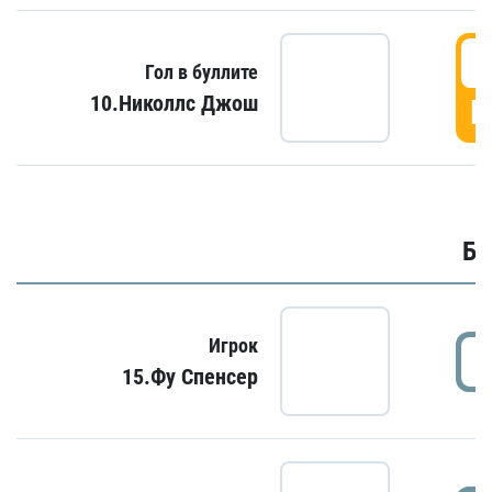
6
Гол в буллите
10.Николлс Джош
Г
Бу
Игрок
15.Фу Спенсер