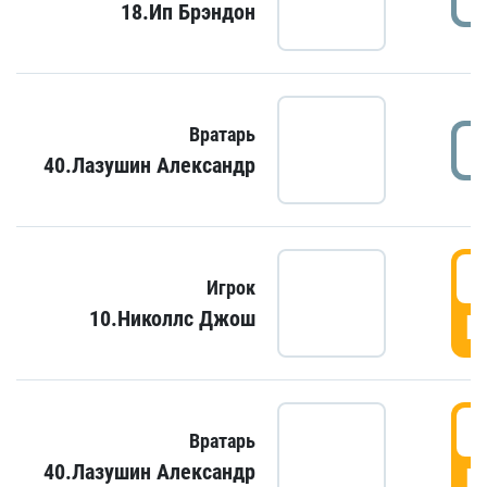
18.Ип Брэндон
Вратарь
40.Лазушин Александр
Игрок
10.Николлс Джош
Г
Вратарь
40.Лазушин Александр
Г