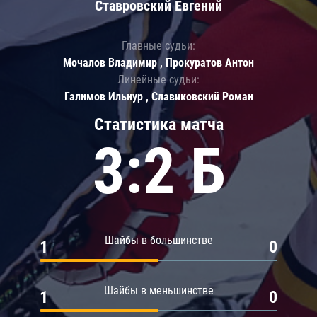
Ставровский Евгений
Главные судьи:
Мочалов Владимир , Прокуратов Антон
Линейные судьи:
Галимов Ильнур , Славиковский Роман
Статистика матча
3:2 Б
Шайбы в большинстве
1
0
Шайбы в меньшинстве
1
0