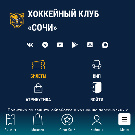
ХОККЕЙНЫЙ КЛУБ
«СОЧИ»
БИЛЕТЫ
ВИП
АТРИБУТИКА
ВОЙТИ
Политика по защите, обработке и хранению персональных
данных
Билеты
Магазин
Сочи Клаб
Кабинет
Меню
АНО «СК «Кубань-Регион», ОГРН 1142300002349,