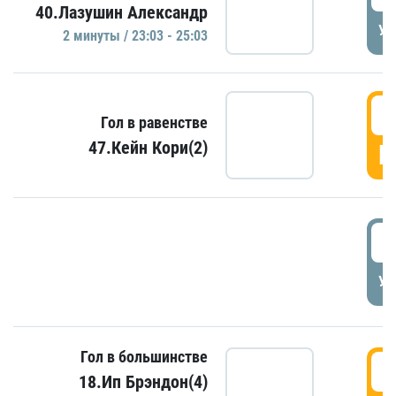
40.Лазушин Александр
УД
2 минуты / 23:03 - 25:03
2
Гол в равенстве
47.Кейн Кори(2)
Г
3
УД
Гол в большинстве
3
18.Ип Брэндон(4)