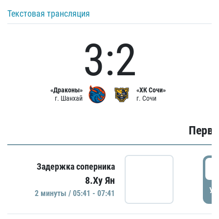
Текстовая трансляция
3:2
«Драконы»
«ХК Сочи»
г. Шанхай
г. Сочи
Первы
0
Задержка соперника
8.Ху Ян
УД
2 минуты / 05:41 - 07:41