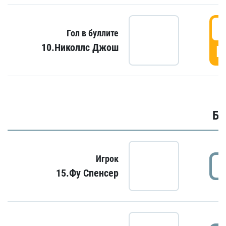
6
Гол в буллите
10.Николлс Джош
Г
Бу
Игрок
15.Фу Спенсер