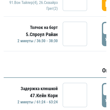
Г
91.Вон Тайлер(4)
,
26.Сквайрз
Грег(2)
3
Толчок на борт
5.Спроул Райан
УД
2 минуты / 36:30 - 38:30
Ов
6
Задержка клюшкой
47.Кейн Кори
УД
2 минуты / 61:24 - 63:24