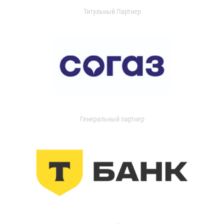
Титульный Партнер
Генеральный партнер