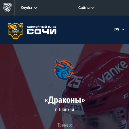
Клубы
Сайты
РУ
«Драконы»
г. Шанхай
Тренер: