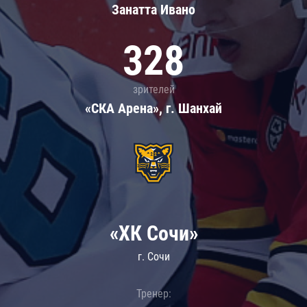
Занатта Иванo
328
зрителей
«СКА Арена», г. Шанхай
«ХК Сочи»
г. Сочи
Тренер: