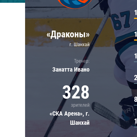
Локомотив
Северсталь
ЦСКА
«Драконы»
Шанхайские Драконы
г. Шанхай
Тренер:
Занатта Иванo
328
зрителей
«СКА Арена», г.
Шанхай