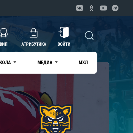
ВИП
АТРИБУТИКА
ВОЙТИ
КОЛА
МЕДИА
МХЛ