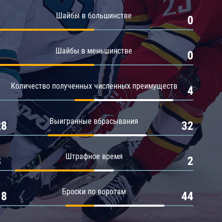
Амур
Шайбы в большинстве
1
0
Барыс
Салават Юлаев
Шайбы в меньшинстве
1
0
Сибирь
Количество полученных численных преимуществ
1
4
Выигранные вбрасывания
28
32
Штрафное время
8
2
Броски по воротам
18
44