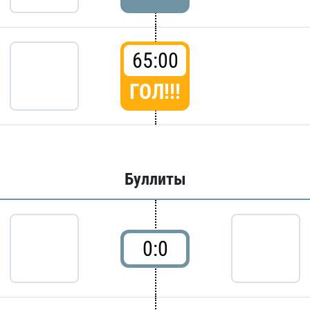
65:00
ГОЛ!!!
Буллиты
0:0