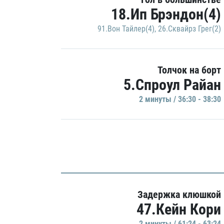
18.Ип Брэндон(4)
91.Вон Тайлер(4)
,
26.Сквайрз Грег(2)
Толчок на борт
5.Спроул Райан
2 минуты / 36:30 - 38:30
Задержка клюшкой
47.Кейн Кори
2 минуты / 61:24 - 63:24