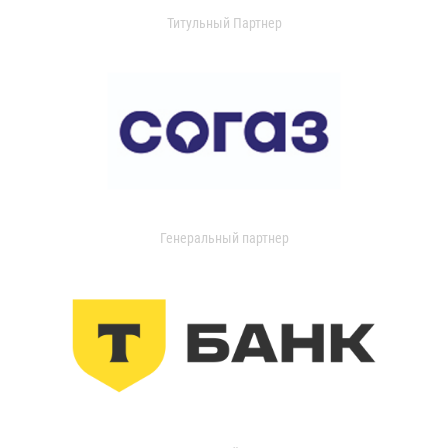
Титульный Партнер
Генеральный партнер