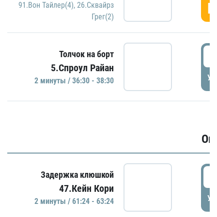
Г
91.Вон Тайлер(4)
,
26.Сквайрз
Грег(2)
3
Толчок на борт
5.Спроул Райан
УД
2 минуты / 36:30 - 38:30
Ов
6
Задержка клюшкой
47.Кейн Кори
УД
2 минуты / 61:24 - 63:24