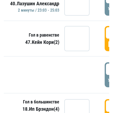
40.Лазушин Александр
УД
2 минуты / 23:03 - 25:03
2
Гол в равенстве
47.Кейн Кори(2)
Г
3
УД
Гол в большинстве
3
18.Ип Брэндон(4)