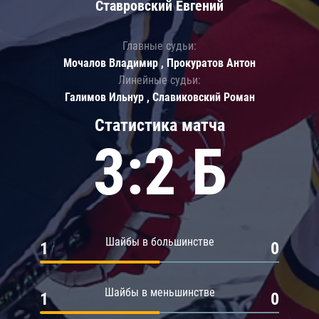
Ставровский Евгений
Главные судьи:
Мочалов Владимир , Прокуратов Антон
Линейные судьи:
Галимов Ильнур , Славиковский Роман
Статистика матча
3:2 Б
Шайбы в большинстве
1
0
Шайбы в меньшинстве
1
0