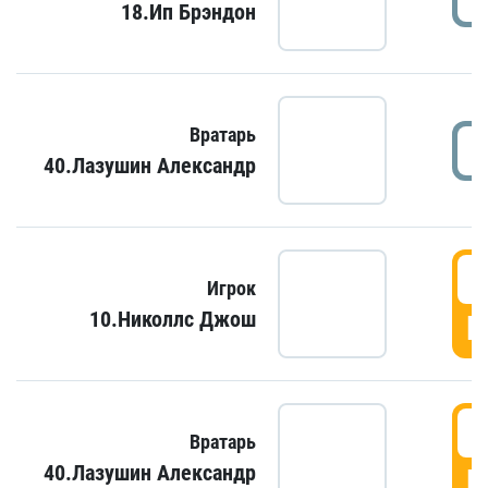
18.Ип Брэндон
Вратарь
40.Лазушин Александр
Игрок
10.Николлс Джош
Г
Вратарь
40.Лазушин Александр
Г