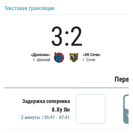
Текстовая трансляция
3:2
«Драконы»
«ХК Сочи»
г. Шанхай
г. Сочи
Первы
0
Задержка соперника
8.Ху Ян
УД
2 минуты / 05:41 - 07:41