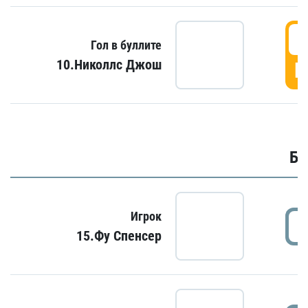
6
Гол в буллите
10.Николлс Джош
Г
Бу
Игрок
15.Фу Спенсер