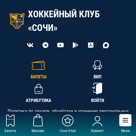
ХОККЕЙНЫЙ КЛУБ
«СОЧИ»
БИЛЕТЫ
ВИП
АТРИБУТИКА
ВОЙТИ
Политика по защите, обработке и хранению персональных
данных
Билеты
Магазин
Сочи Клаб
Кабинет
Меню
АНО «СК «Кубань-Регион», ОГРН 1142300002349,