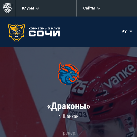
Клубы
Сайты
РУ
«Драконы»
г. Шанхай
Тренер: