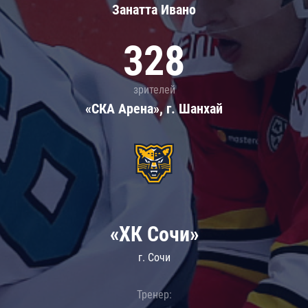
Занатта Иванo
328
зрителей
«СКА Арена», г. Шанхай
«ХК Сочи»
г. Сочи
Тренер: