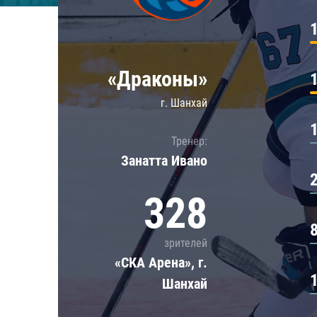
Локомотив
Северсталь
ЦСКА
«Драконы»
Шанхайские Драконы
г. Шанхай
Тренер:
Занатта Иванo
328
зрителей
«СКА Арена», г.
Шанхай