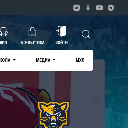
ВИП
АТРИБУТИКА
ВОЙТИ
КОЛА
МЕДИА
МХЛ