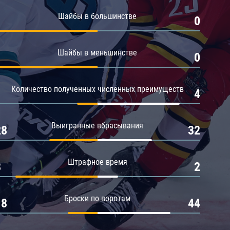
Амур
Шайбы в большинстве
1
0
Барыс
Салават Юлаев
Шайбы в меньшинстве
1
0
Сибирь
Количество полученных численных преимуществ
1
4
Выигранные вбрасывания
28
32
Штрафное время
8
2
Броски по воротам
18
44