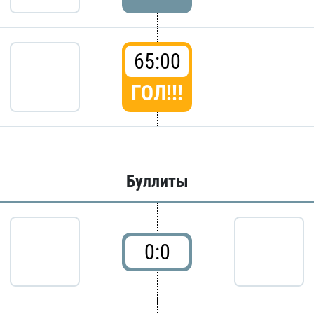
65:00
ГОЛ!!!
Буллиты
0:0