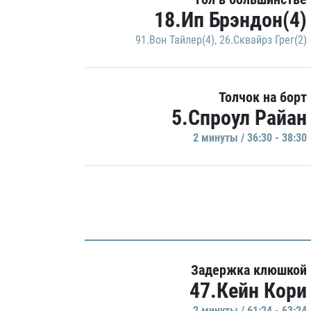
18.Ип Брэндон(4)
91.Вон Тайлер(4)
,
26.Сквайрз Грег(2)
Толчок на борт
5.Спроул Райан
2 минуты / 36:30 - 38:30
Задержка клюшкой
47.Кейн Кори
2 минуты / 61:24 - 63:24