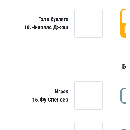
6
Гол в буллите
10.Николлс Джош
Г
Бу
Игрок
15.Фу Спенсер