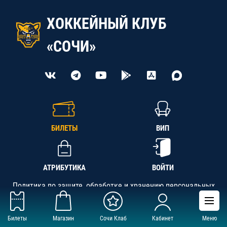
ХОККЕЙНЫЙ КЛУБ
«СОЧИ»
БИЛЕТЫ
ВИП
АТРИБУТИКА
ВОЙТИ
Политика по защите, обработке и хранению персональных
данных
Билеты
Магазин
Сочи Клаб
Кабинет
Меню
АНО «СК «Кубань-Регион», ОГРН 1142300002349,