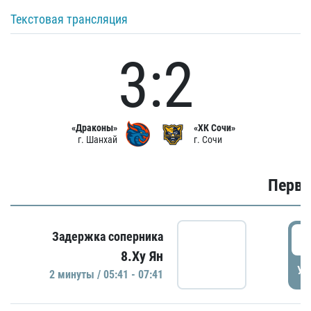
Текстовая трансляция
3:2
«Драконы»
«ХК Сочи»
г. Шанхай
г. Сочи
Первы
0
Задержка соперника
8.Ху Ян
УД
2 минуты / 05:41 - 07:41