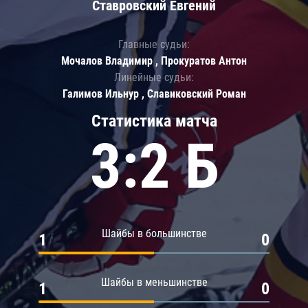
Ставровский Евгений
Главные судьи:
Мочалов Владимир , Прокуратов Антон
Линейные судьи:
Галимов Ильнур , Славиковский Роман
Статистика матча
3:2 Б
Шайбы в большинстве
1
0
Шайбы в меньшинстве
1
0