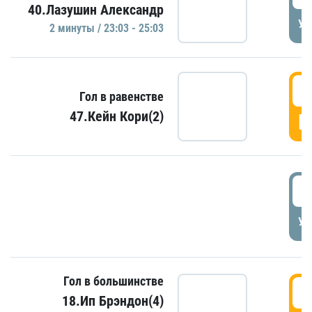
40.Лазушин Александр
УД
2 минуты / 23:03 - 25:03
2
Гол в равенстве
47.Кейн Кори(2)
Г
3
УД
Гол в большинстве
3
18.Ип Брэндон(4)