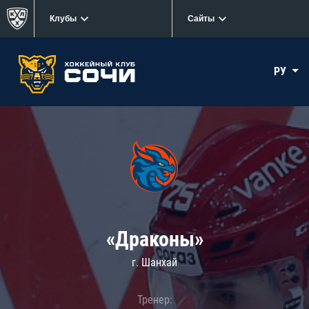
Клубы
Сайты
РУ
«Драконы»
г. Шанхай
Тренер: