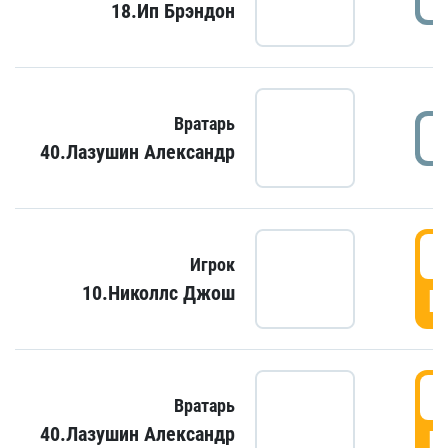
18.Ип Брэндон
Вратарь
40.Лазушин Александр
Игрок
10.Николлс Джош
Г
Вратарь
40.Лазушин Александр
Г