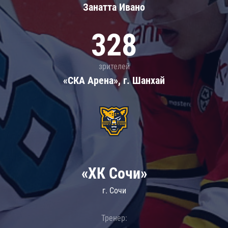
Занатта Иванo
328
зрителей
«СКА Арена», г. Шанхай
«ХК Сочи»
г. Сочи
Тренер: