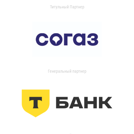
Титульный Партнер
Генеральный партнер