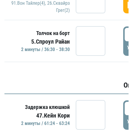
Г
91.Вон Тайлер(4)
,
26.Сквайрз
Грег(2)
3
Толчок на борт
5.Спроул Райан
УД
2 минуты / 36:30 - 38:30
Ов
6
Задержка клюшкой
47.Кейн Кори
УД
2 минуты / 61:24 - 63:24