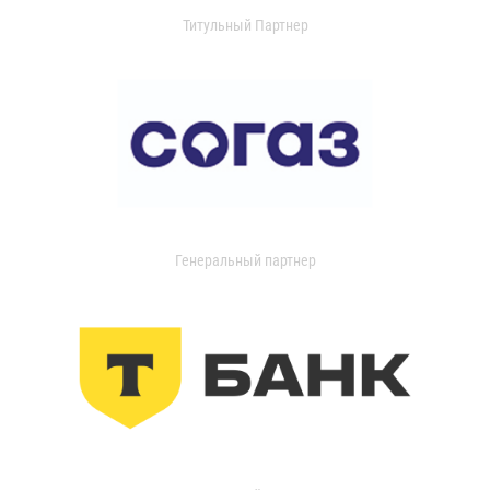
Титульный Партнер
Генеральный партнер