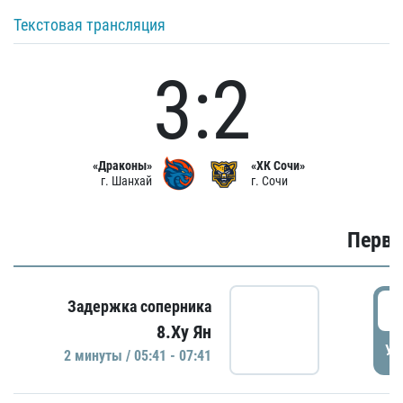
Текстовая трансляция
3:2
«Драконы»
«ХК Сочи»
г. Шанхай
г. Сочи
Первы
0
Задержка соперника
8.Ху Ян
УД
2 минуты / 05:41 - 07:41