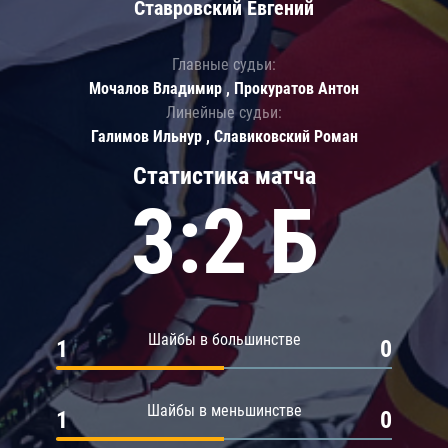
Ставровский Евгений
Главные судьи:
Мочалов Владимир , Прокуратов Антон
Линейные судьи:
Галимов Ильнур , Славиковский Роман
Статистика матча
3:2 Б
Шайбы в большинстве
1
0
Шайбы в меньшинстве
1
0