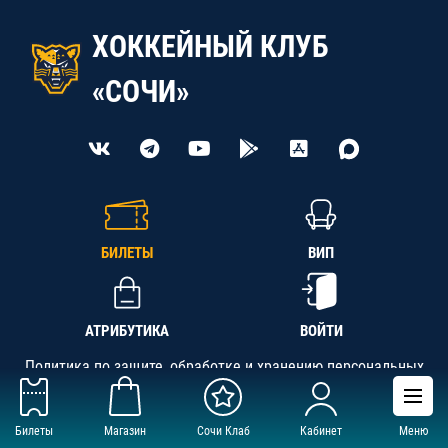
ХОККЕЙНЫЙ КЛУБ
«СОЧИ»
БИЛЕТЫ
ВИП
АТРИБУТИКА
ВОЙТИ
Политика по защите, обработке и хранению персональных
данных
Билеты
Магазин
Сочи Клаб
Кабинет
Меню
АНО «СК «Кубань-Регион», ОГРН 1142300002349,