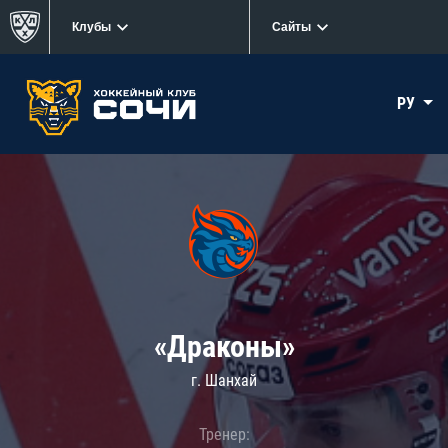
Клубы
Сайты
РУ
«Драконы»
г. Шанхай
Тренер: