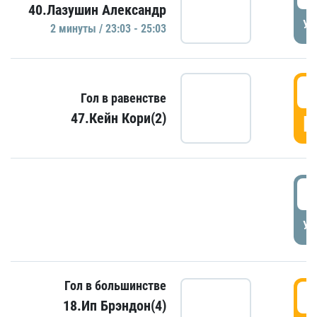
40.Лазушин Александр
УД
2 минуты / 23:03 - 25:03
2
Гол в равенстве
47.Кейн Кори(2)
Г
3
УД
Гол в большинстве
3
18.Ип Брэндон(4)