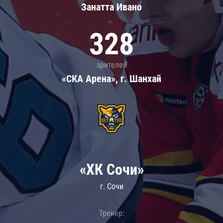
Занатта Иванo
328
зрителей
«СКА Арена», г. Шанхай
«ХК Сочи»
г. Сочи
Тренер: