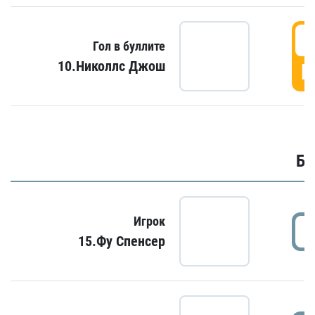
6
Гол в буллите
10.Николлс Джош
Г
Бу
Игрок
15.Фу Спенсер