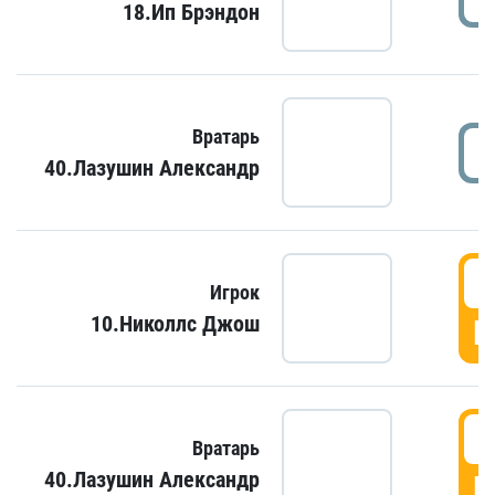
18.Ип Брэндон
Вратарь
40.Лазушин Александр
Игрок
10.Николлс Джош
Г
Вратарь
40.Лазушин Александр
Г