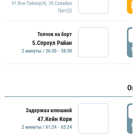
Г
91.Вон Тайлер(4)
,
26.Сквайрз
Грег(2)
3
Толчок на борт
5.Спроул Райан
УД
2 минуты / 36:30 - 38:30
Ов
6
Задержка клюшкой
47.Кейн Кори
УД
2 минуты / 61:24 - 63:24