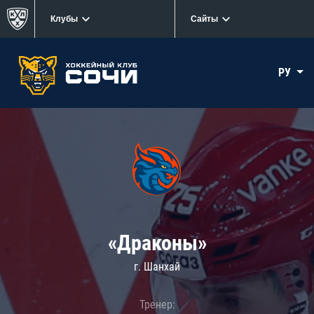
Клубы
Сайты
РУ
«Драконы»
г. Шанхай
Тренер: