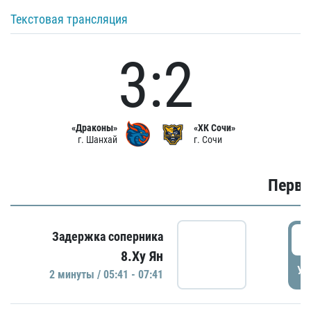
Текстовая трансляция
3:2
«Драконы»
«ХК Сочи»
г. Шанхай
г. Сочи
Первы
0
Задержка соперника
8.Ху Ян
УД
2 минуты / 05:41 - 07:41