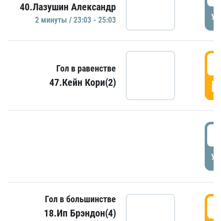
40.Лазушин Александр
УД
2 минуты / 23:03 - 25:03
2
Гол в равенстве
47.Кейн Кори(2)
Г
3
УД
Гол в большинстве
3
18.Ип Брэндон(4)