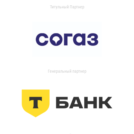
Титульный Партнер
Генеральный партнер