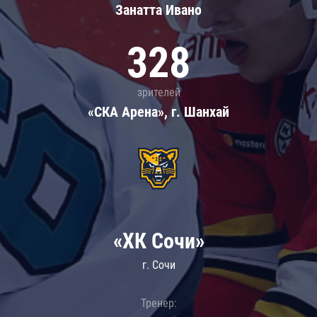
Занатта Иванo
328
зрителей
«СКА Арена», г. Шанхай
«ХК Сочи»
г. Сочи
Тренер: