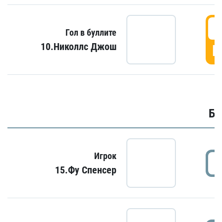
6
Гол в буллите
10.Николлс Джош
Г
Бу
Игрок
15.Фу Спенсер