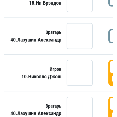
18.Ип Брэндон
Вратарь
40.Лазушин Александр
Игрок
10.Николлс Джош
Г
Вратарь
40.Лазушин Александр
Г