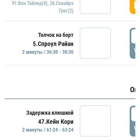
Г
91.Вон Тайлер(4)
,
26.Сквайрз
Грег(2)
3
Толчок на борт
5.Спроул Райан
УД
2 минуты / 36:30 - 38:30
Ов
6
Задержка клюшкой
47.Кейн Кори
УД
2 минуты / 61:24 - 63:24