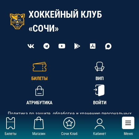
ХОККЕЙНЫЙ КЛУБ
«СОЧИ»
БИЛЕТЫ
ВИП
АТРИБУТИКА
ВОЙТИ
Политика по защите, обработке и хранению персональных
данных
Билеты
Магазин
Сочи Клаб
Кабинет
Меню
АНО «СК «Кубань-Регион», ОГРН 1142300002349,