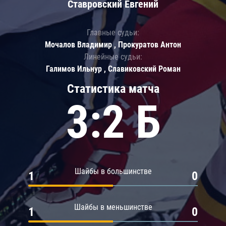
Ставровский Евгений
Главные судьи:
Мочалов Владимир , Прокуратов Антон
Линейные судьи:
Галимов Ильнур , Славиковский Роман
Статистика матча
3:2 Б
Шайбы в большинстве
1
0
Шайбы в меньшинстве
1
0