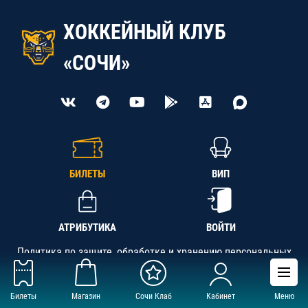
ХОККЕЙНЫЙ КЛУБ
«СОЧИ»
БИЛЕТЫ
ВИП
АТРИБУТИКА
ВОЙТИ
Политика по защите, обработке и хранению персональных
данных
Билеты
Магазин
Сочи Клаб
Кабинет
Меню
АНО «СК «Кубань-Регион», ОГРН 1142300002349,