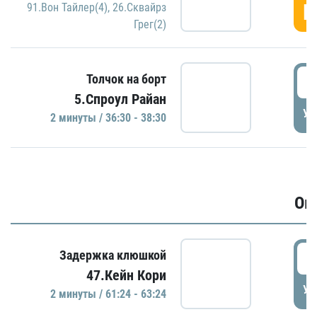
Г
91.Вон Тайлер(4)
,
26.Сквайрз
Грег(2)
3
Толчок на борт
5.Спроул Райан
УД
2 минуты / 36:30 - 38:30
Ов
6
Задержка клюшкой
47.Кейн Кори
УД
2 минуты / 61:24 - 63:24