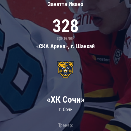
Занатта Иванo
328
зрителей
«СКА Арена», г. Шанхай
«ХК Сочи»
г. Сочи
Тренер: