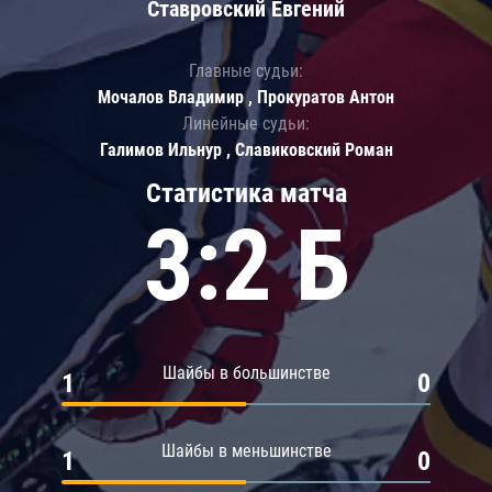
Ставровский Евгений
Главные судьи:
Мочалов Владимир , Прокуратов Антон
Линейные судьи:
Галимов Ильнур , Славиковский Роман
Статистика матча
3:2 Б
Шайбы в большинстве
1
0
Шайбы в меньшинстве
1
0