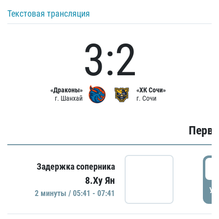
Текстовая трансляция
3:2
«Драконы»
«ХК Сочи»
г. Шанхай
г. Сочи
Первы
0
Задержка соперника
8.Ху Ян
УД
2 минуты / 05:41 - 07:41