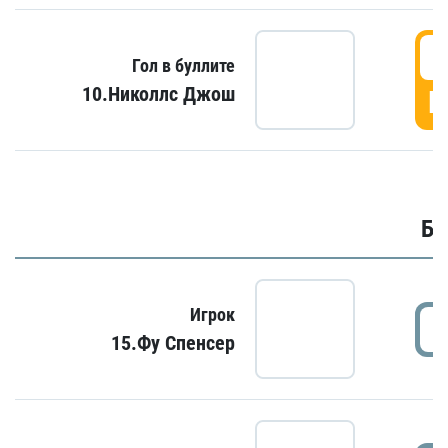
6
Гол в буллите
10.Николлс Джош
Г
Бу
Игрок
15.Фу Спенсер