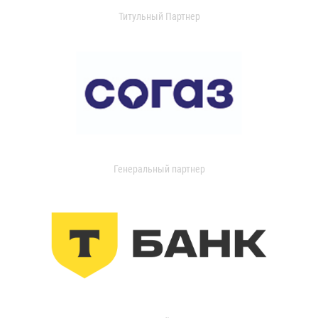
Титульный Партнер
Генеральный партнер