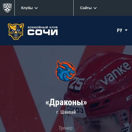
Клубы
Сайты
РУ
«Драконы»
г. Шанхай
Тренер: