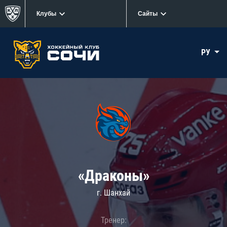
Клубы
Сайты
РУ
«Драконы»
г. Шанхай
Тренер: