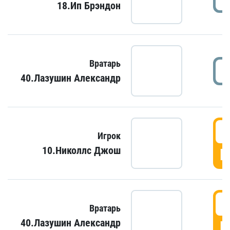
18.Ип Брэндон
Вратарь
40.Лазушин Александр
Игрок
10.Николлс Джош
Г
Вратарь
40.Лазушин Александр
Г