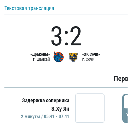
Текстовая трансляция
3:2
«Драконы»
«ХК Сочи»
г. Шанхай
г. Сочи
Первы
0
Задержка соперника
8.Ху Ян
УД
2 минуты / 05:41 - 07:41