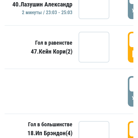
40.Лазушин Александр
УД
2 минуты / 23:03 - 25:03
2
Гол в равенстве
47.Кейн Кори(2)
Г
3
УД
Гол в большинстве
3
18.Ип Брэндон(4)