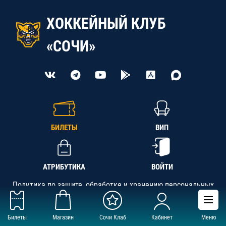
ХОККЕЙНЫЙ КЛУБ
«СОЧИ»
БИЛЕТЫ
ВИП
АТРИБУТИКА
ВОЙТИ
Политика по защите, обработке и хранению персональных
данных
Билеты
Магазин
Сочи Клаб
Кабинет
Меню
АНО «СК «Кубань-Регион», ОГРН 1142300002349,