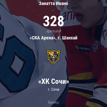
Занатта Иванo
328
зрителей
«СКА Арена», г. Шанхай
«ХК Сочи»
г. Сочи
Тренер: