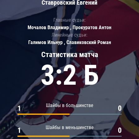
Ставровский Евгений
Главные судьи:
Мочалов Владимир , Прокуратов Антон
Линейные судьи:
Галимов Ильнур , Славиковский Роман
Статистика матча
3:2 Б
Шайбы в большинстве
1
0
Шайбы в меньшинстве
1
0