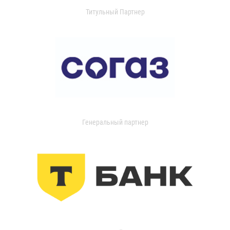
Титульный Партнер
Генеральный партнер