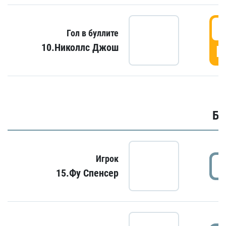
6
Гол в буллите
10.Николлс Джош
Г
Бу
Игрок
15.Фу Спенсер