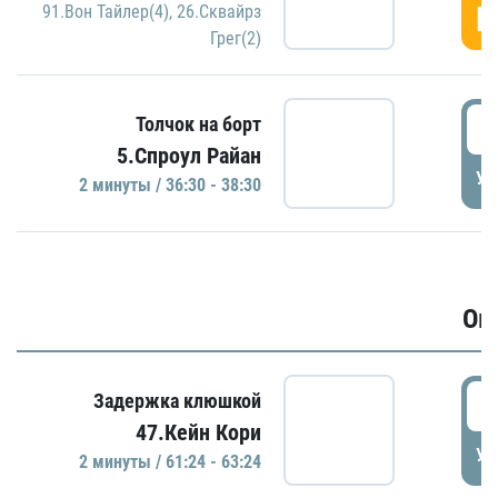
Г
91.Вон Тайлер(4)
,
26.Сквайрз
Грег(2)
3
Толчок на борт
5.Спроул Райан
УД
2 минуты / 36:30 - 38:30
Ов
6
Задержка клюшкой
47.Кейн Кори
УД
2 минуты / 61:24 - 63:24