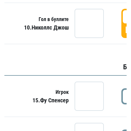
6
Гол в буллите
10.Николлс Джош
Г
Бу
Игрок
15.Фу Спенсер