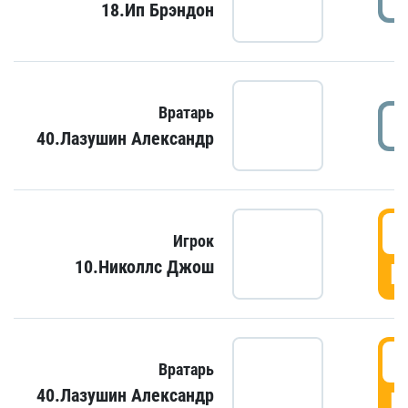
18.Ип Брэндон
Вратарь
40.Лазушин Александр
Игрок
10.Николлс Джош
Г
Вратарь
40.Лазушин Александр
Г