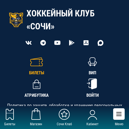
ХОККЕЙНЫЙ КЛУБ
«СОЧИ»
БИЛЕТЫ
ВИП
АТРИБУТИКА
ВОЙТИ
Политика по защите, обработке и хранению персональных
данных
Билеты
Магазин
Сочи Клаб
Кабинет
Меню
АНО «СК «Кубань-Регион», ОГРН 1142300002349,