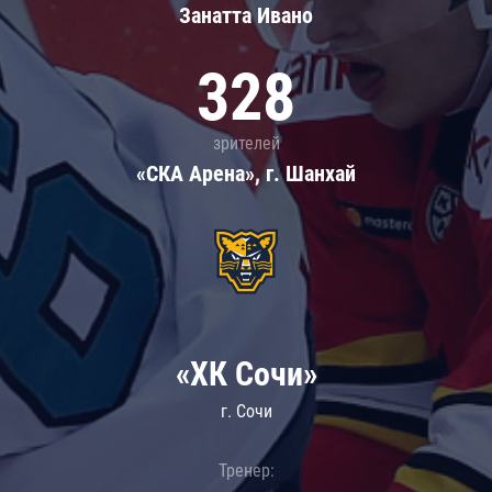
Занатта Иванo
328
зрителей
«СКА Арена», г. Шанхай
«ХК Сочи»
г. Сочи
Тренер: