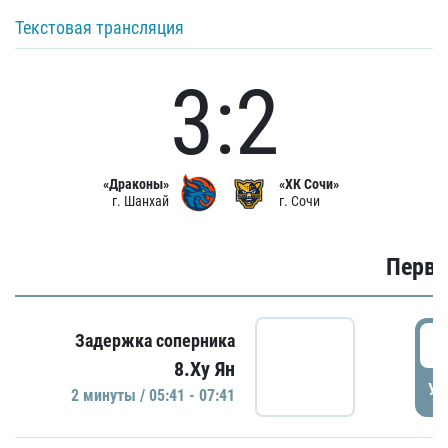
Текстовая трансляция
3:2
«Драконы»
«ХК Сочи»
г. Шанхай
г. Сочи
Первы
0
Задержка соперника
8.Ху Ян
УД
2 минуты / 05:41 - 07:41