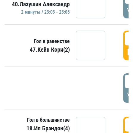
40.Лазушин Александр
УД
2 минуты / 23:03 - 25:03
2
Гол в равенстве
47.Кейн Кори(2)
Г
3
УД
Гол в большинстве
3
18.Ип Брэндон(4)