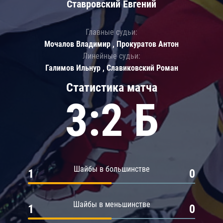
Ставровский Евгений
Главные судьи:
Мочалов Владимир , Прокуратов Антон
Линейные судьи:
Галимов Ильнур , Славиковский Роман
Статистика матча
3:2 Б
Шайбы в большинстве
1
0
Шайбы в меньшинстве
1
0