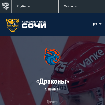
Клубы
Сайты
РУ
«Драконы»
г. Шанхай
Тренер: