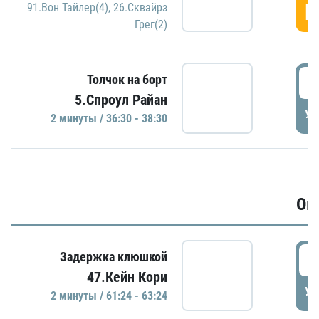
Г
91.Вон Тайлер(4)
,
26.Сквайрз
Грег(2)
3
Толчок на борт
5.Спроул Райан
УД
2 минуты / 36:30 - 38:30
Ов
6
Задержка клюшкой
47.Кейн Кори
УД
2 минуты / 61:24 - 63:24