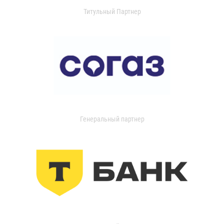
Титульный Партнер
Генеральный партнер