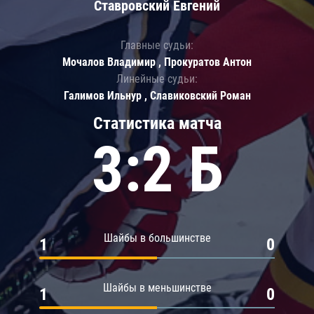
Ставровский Евгений
Главные судьи:
Мочалов Владимир , Прокуратов Антон
Линейные судьи:
Галимов Ильнур , Славиковский Роман
Статистика матча
3:2 Б
Шайбы в большинстве
1
0
Шайбы в меньшинстве
1
0