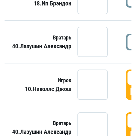
18.Ип Брэндон
Вратарь
40.Лазушин Александр
Игрок
10.Николлс Джош
Г
Вратарь
40.Лазушин Александр
Г