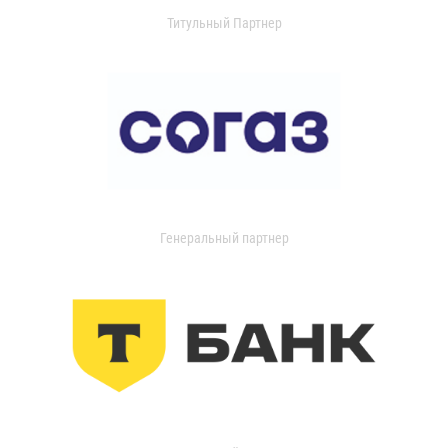
Титульный Партнер
Генеральный партнер