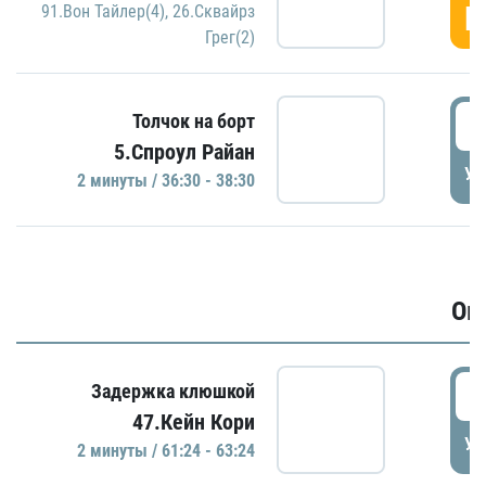
Г
91.Вон Тайлер(4)
,
26.Сквайрз
Грег(2)
3
Толчок на борт
5.Спроул Райан
УД
2 минуты / 36:30 - 38:30
Ов
6
Задержка клюшкой
47.Кейн Кори
УД
2 минуты / 61:24 - 63:24