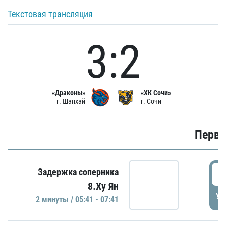
Текстовая трансляция
3:2
«Драконы»
«ХК Сочи»
г. Шанхай
г. Сочи
Первы
0
Задержка соперника
8.Ху Ян
УД
2 минуты / 05:41 - 07:41