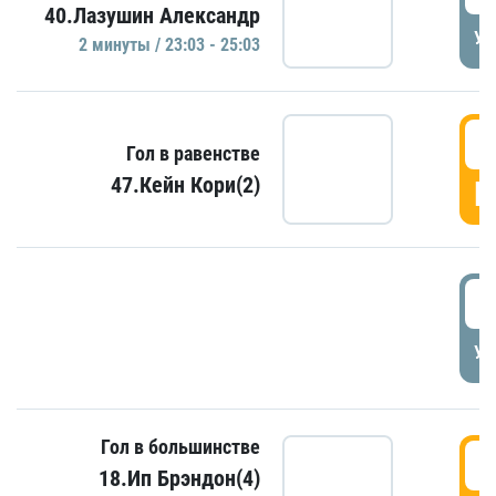
40.Лазушин Александр
УД
2 минуты / 23:03 - 25:03
2
Гол в равенстве
47.Кейн Кори(2)
Г
3
УД
Гол в большинстве
3
18.Ип Брэндон(4)