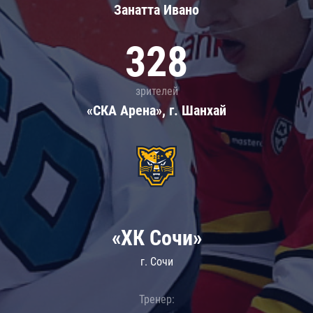
Занатта Иванo
328
зрителей
«СКА Арена», г. Шанхай
«ХК Сочи»
г. Сочи
Тренер: