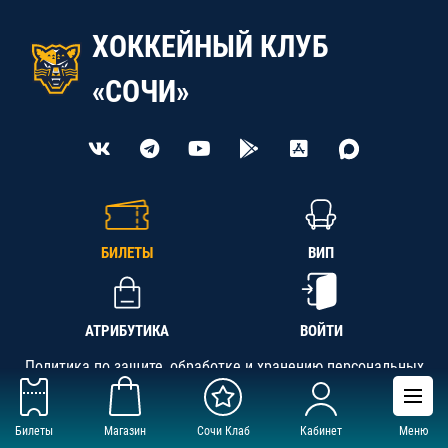
ХОККЕЙНЫЙ КЛУБ
«СОЧИ»
БИЛЕТЫ
ВИП
АТРИБУТИКА
ВОЙТИ
Политика по защите, обработке и хранению персональных
данных
Билеты
Магазин
Сочи Клаб
Кабинет
Меню
АНО «СК «Кубань-Регион», ОГРН 1142300002349,