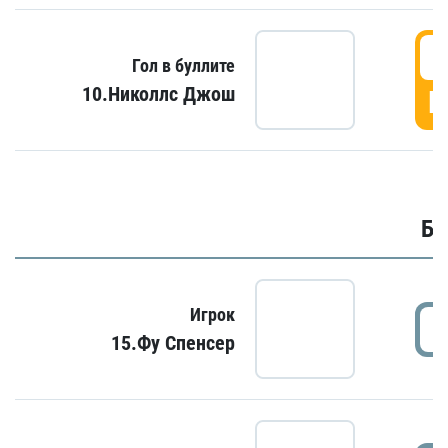
6
Гол в буллите
10.Николлс Джош
Г
Бу
Игрок
15.Фу Спенсер