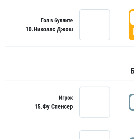
6
Гол в буллите
10.Николлс Джош
Г
Бу
Игрок
15.Фу Спенсер