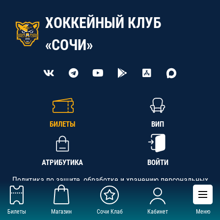
ХОККЕЙНЫЙ КЛУБ
«СОЧИ»
БИЛЕТЫ
ВИП
АТРИБУТИКА
ВОЙТИ
Политика по защите, обработке и хранению персональных
данных
Билеты
Магазин
Сочи Клаб
Кабинет
Меню
АНО «СК «Кубань-Регион», ОГРН 1142300002349,