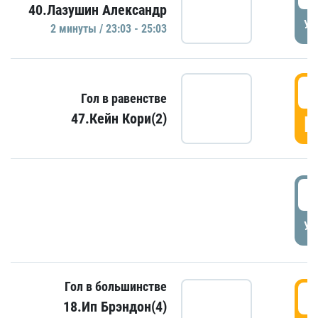
40.Лазушин Александр
УД
2 минуты / 23:03 - 25:03
2
Гол в равенстве
47.Кейн Кори(2)
Г
3
УД
Гол в большинстве
3
18.Ип Брэндон(4)