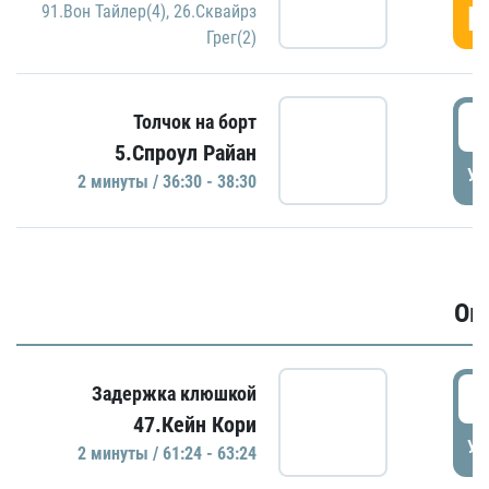
Г
91.Вон Тайлер(4)
,
26.Сквайрз
Грег(2)
3
Толчок на борт
5.Спроул Райан
УД
2 минуты / 36:30 - 38:30
Ов
6
Задержка клюшкой
47.Кейн Кори
УД
2 минуты / 61:24 - 63:24