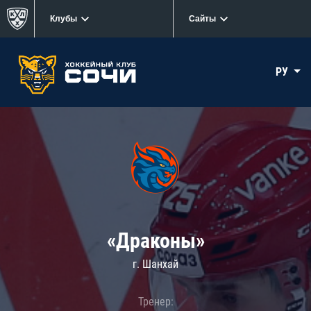
Клубы
Сайты
РУ
«Драконы»
г. Шанхай
Тренер: