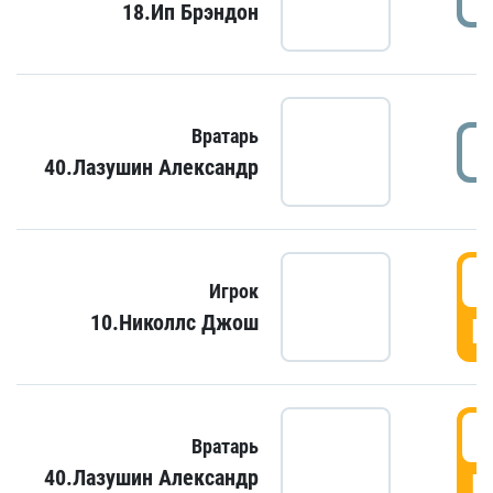
18.Ип Брэндон
Вратарь
40.Лазушин Александр
Игрок
10.Николлс Джош
Г
Вратарь
40.Лазушин Александр
Г