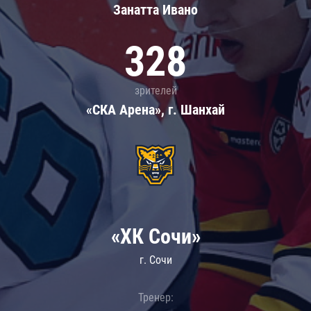
Занатта Иванo
328
зрителей
«СКА Арена», г. Шанхай
«ХК Сочи»
г. Сочи
Тренер: