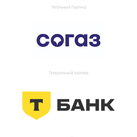
Титульный Партнер
Генеральный партнер