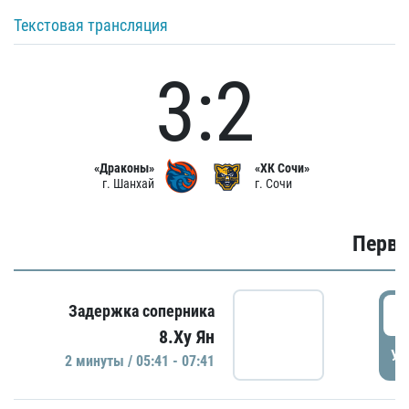
Текстовая трансляция
3:2
«Драконы»
«ХК Сочи»
г. Шанхай
г. Сочи
Первы
0
Задержка соперника
8.Ху Ян
УД
2 минуты / 05:41 - 07:41