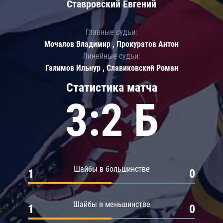
Ставровский Евгений
Главные судьи:
Мочалов Владимир , Прокуратов Антон
Линейные судьи:
Галимов Ильнур , Славиковский Роман
Статистика матча
3:2 Б
Шайбы в большинстве
1
0
Шайбы в меньшинстве
1
0