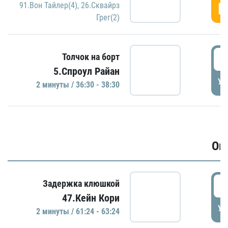
Г
91.Вон Тайлер(4)
,
26.Сквайрз
Грег(2)
3
Толчок на борт
5.Спроул Райан
УД
2 минуты / 36:30 - 38:30
Ов
6
Задержка клюшкой
47.Кейн Кори
УД
2 минуты / 61:24 - 63:24