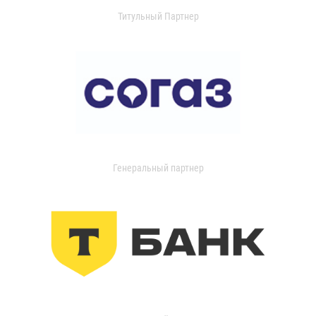
Титульный Партнер
Генеральный партнер