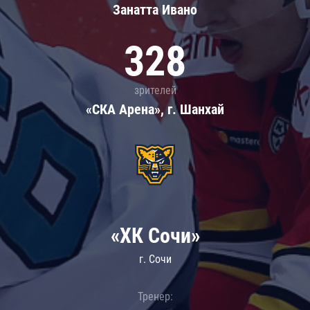
Занатта Иванo
328
зрителей
«СКА Арена», г. Шанхай
«ХК Сочи»
г. Сочи
Тренер: