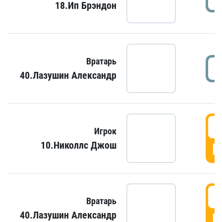
18.Ип Брэндон
Вратарь
40.Лазушин Александр
Игрок
10.Николлс Джош
Г
Вратарь
40.Лазушин Александр
Г