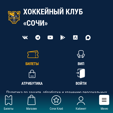
ХОККЕЙНЫЙ КЛУБ
«СОЧИ»
БИЛЕТЫ
ВИП
АТРИБУТИКА
ВОЙТИ
Политика по защите, обработке и хранению персональных
данных
Билеты
Магазин
Сочи Клаб
Кабинет
Меню
АНО «СК «Кубань-Регион», ОГРН 1142300002349,