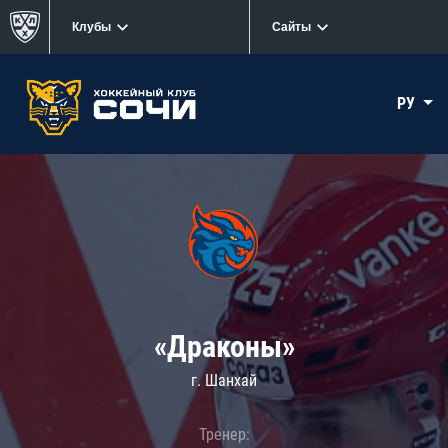
Клубы
Сайты
РУ
«Драконы»
г. Шанхай
Тренер: