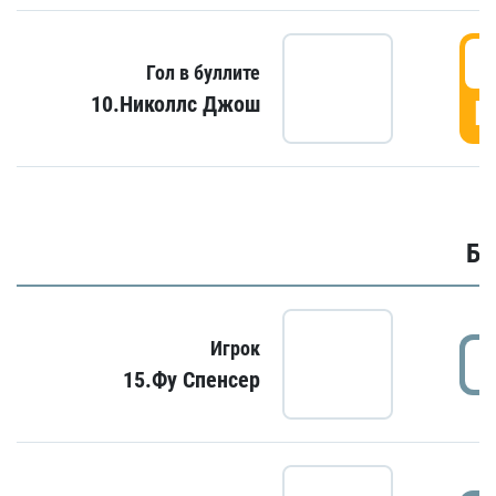
6
Гол в буллите
10.Николлс Джош
Г
Бу
Игрок
15.Фу Спенсер