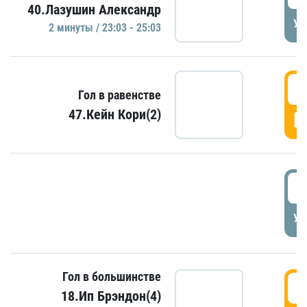
40.Лазушин Александр
УД
2 минуты / 23:03 - 25:03
2
Гол в равенстве
47.Кейн Кори(2)
Г
3
УД
Гол в большинстве
3
18.Ип Брэндон(4)