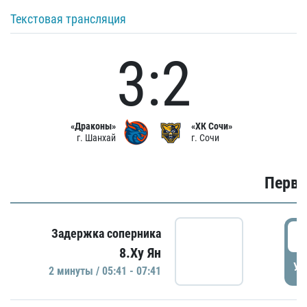
Текстовая трансляция
3:2
«Драконы»
«ХК Сочи»
г. Шанхай
г. Сочи
Первы
0
Задержка соперника
8.Ху Ян
УД
2 минуты / 05:41 - 07:41