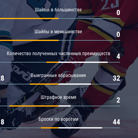
Амур
Шайбы в большинстве
1
0
Барыс
Салават Юлаев
Шайбы в меньшинстве
1
0
Сибирь
Количество полученных численных преимуществ
1
4
Выигранные вбрасывания
28
32
Штрафное время
8
2
Броски по воротам
18
44