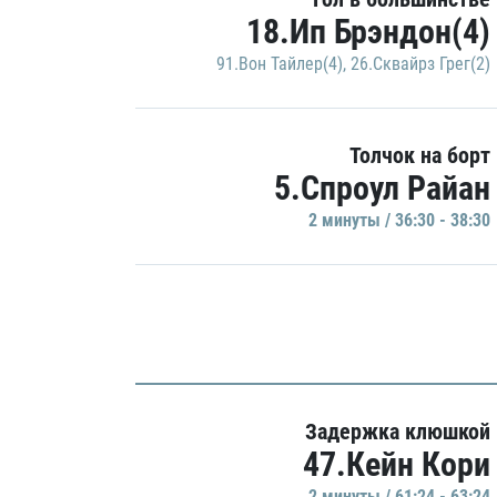
18.Ип Брэндон(4)
91.Вон Тайлер(4)
,
26.Сквайрз Грег(2)
Толчок на борт
5.Спроул Райан
2 минуты / 36:30 - 38:30
Задержка клюшкой
47.Кейн Кори
2 минуты / 61:24 - 63:24