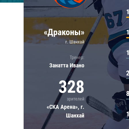
Локомотив
Северсталь
ЦСКА
«Драконы»
Шанхайские Драконы
г. Шанхай
Тренер:
Занатта Иванo
328
зрителей
«СКА Арена», г.
Шанхай