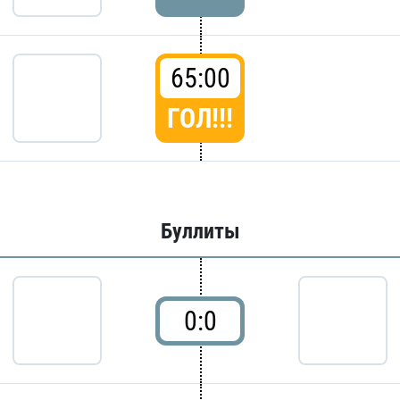
65:00
ГОЛ!!!
Буллиты
0:0