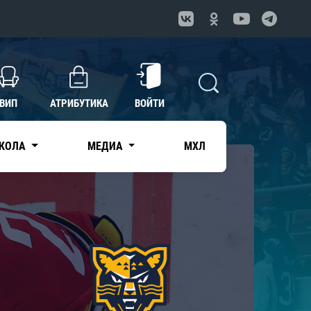
ВИП
АТРИБУТИКА
ВОЙТИ
КОЛА
МЕДИА
МХЛ