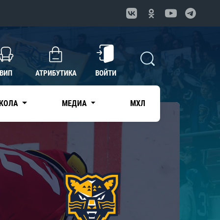
ВИП
АТРИБУТИКА
ВОЙТИ
КОЛА
МЕДИА
МХЛ