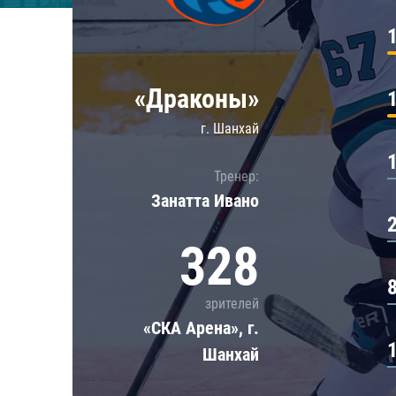
Локомотив
Северсталь
ЦСКА
«Драконы»
Шанхайские Драконы
г. Шанхай
Тренер:
Занатта Иванo
328
зрителей
«СКА Арена», г.
Шанхай