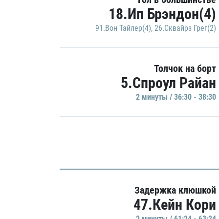
18.Ип Брэндон(4)
91.Вон Тайлер(4)
,
26.Сквайрз Грег(2)
Толчок на борт
5.Спроул Райан
2 минуты / 36:30 - 38:30
Задержка клюшкой
47.Кейн Кори
2 минуты / 61:24 - 63:24