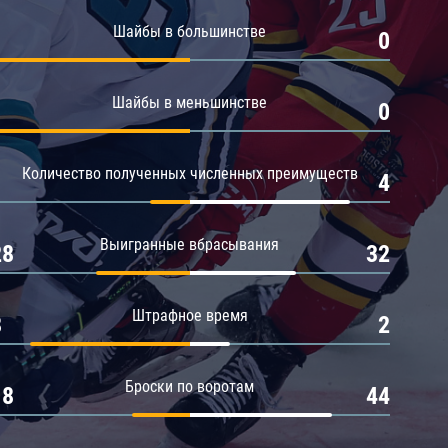
Амур
Шайбы в большинстве
1
0
Барыс
Салават Юлаев
Шайбы в меньшинстве
1
0
Сибирь
Количество полученных численных преимуществ
1
4
Выигранные вбрасывания
28
32
Штрафное время
8
2
Броски по воротам
18
44