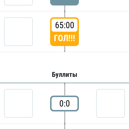
65:00
ГОЛ!!!
Буллиты
0:0