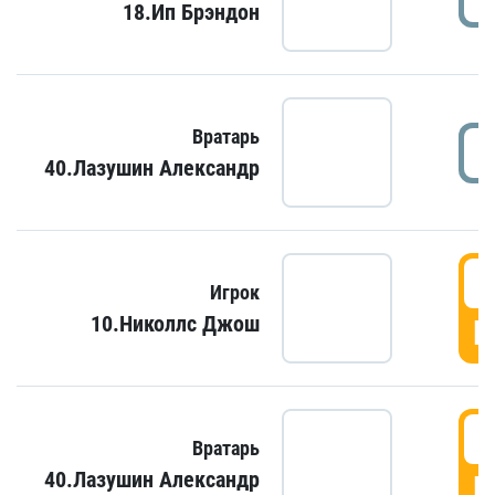
18.Ип Брэндон
Вратарь
40.Лазушин Александр
Игрок
10.Николлс Джош
Г
Вратарь
40.Лазушин Александр
Г