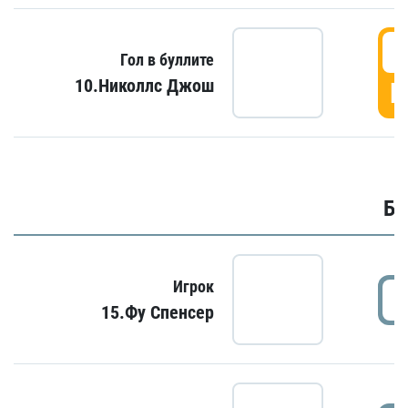
6
Гол в буллите
10.Николлс Джош
Г
Бу
Игрок
15.Фу Спенсер