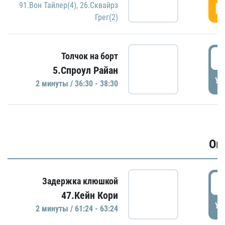
Г
91.Вон Тайлер(4)
,
26.Сквайрз
Грег(2)
3
Толчок на борт
5.Спроул Райан
УД
2 минуты / 36:30 - 38:30
Ов
6
Задержка клюшкой
47.Кейн Кори
УД
2 минуты / 61:24 - 63:24