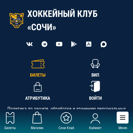
ХОККЕЙНЫЙ КЛУБ
«СОЧИ»
БИЛЕТЫ
ВИП
АТРИБУТИКА
ВОЙТИ
Политика по защите, обработке и хранению персональных
данных
Билеты
Магазин
Сочи Клаб
Кабинет
Меню
АНО «СК «Кубань-Регион», ОГРН 1142300002349,