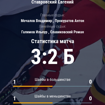
Ставровский Евгений
Главные судьи:
Мочалов Владимир , Прокуратов Антон
Линейные судьи:
Галимов Ильнур , Славиковский Роман
Статистика матча
3:2 Б
Шайбы в большинстве
1
0
Шайбы в меньшинстве
1
0