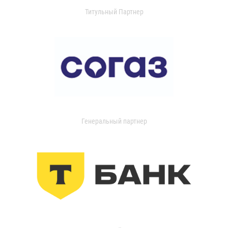
Титульный Партнер
Генеральный партнер