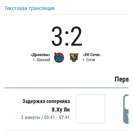
Текстовая трансляция
3:2
«Драконы»
«ХК Сочи»
г. Шанхай
г. Сочи
Первы
0
Задержка соперника
8.Ху Ян
УД
2 минуты / 05:41 - 07:41