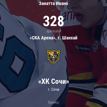
Занатта Иванo
328
зрителей
«СКА Арена», г. Шанхай
«ХК Сочи»
г. Сочи
Тренер: