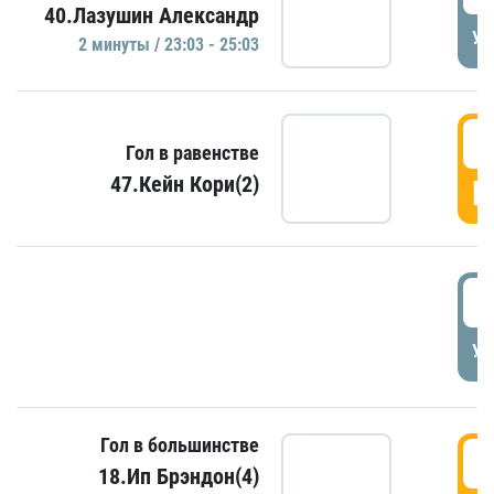
40.Лазушин Александр
УД
2 минуты / 23:03 - 25:03
2
Гол в равенстве
47.Кейн Кори(2)
Г
3
УД
Гол в большинстве
3
18.Ип Брэндон(4)