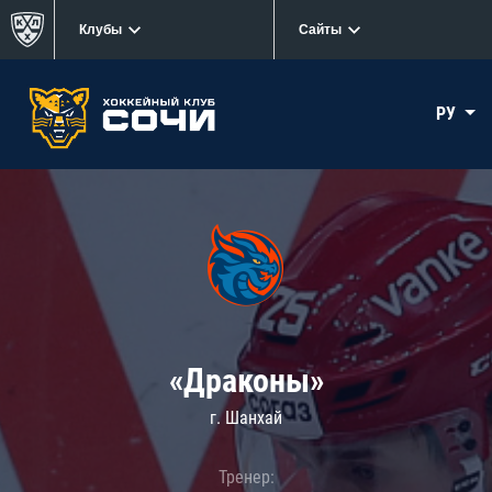
Клубы
Сайты
РУ
«Драконы»
г. Шанхай
Тренер: