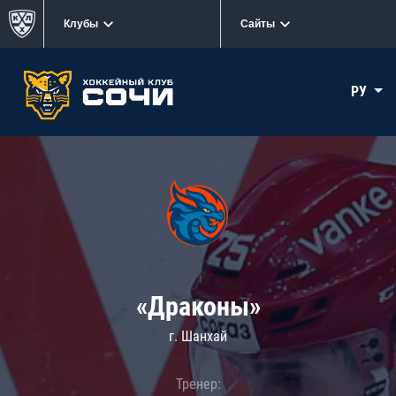
Клубы
Сайты
РУ
«Драконы»
г. Шанхай
Тренер: