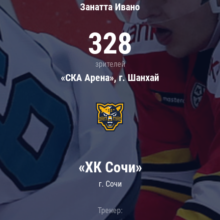
Занатта Иванo
328
зрителей
«СКА Арена», г. Шанхай
«ХК Сочи»
г. Сочи
Тренер: