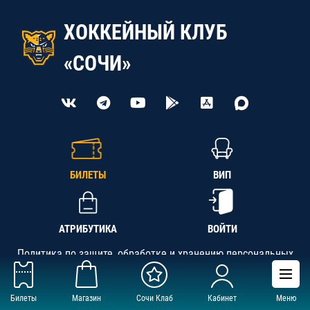
ХОККЕЙНЫЙ КЛУБ
«СОЧИ»
БИЛЕТЫ
ВИП
АТРИБУТИКА
ВОЙТИ
Политика по защите, обработке и хранению персональных
данных
Билеты
Магазин
Сочи Клаб
Кабинет
Меню
АНО «СК «Кубань-Регион», ОГРН 1142300002349,