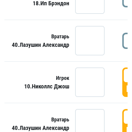
18.Ип Брэндон
Вратарь
40.Лазушин Александр
Игрок
10.Николлс Джош
Г
Вратарь
40.Лазушин Александр
Г