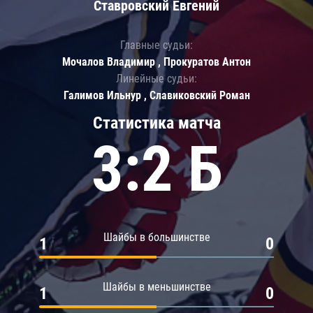
Ставровский Евгений
Главные судьи:
Мочалов Владимир , Прокуратов Антон
Линейные судьи:
Галимов Ильнур , Славиковский Роман
Статистика матча
3:2 Б
Шайбы в большинстве
1
0
Шайбы в меньшинстве
1
0