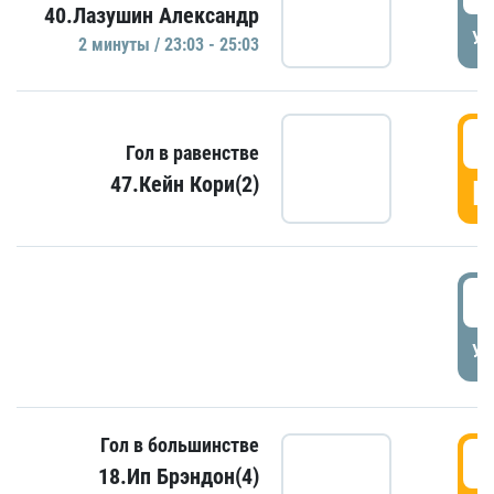
40.Лазушин Александр
УД
2 минуты / 23:03 - 25:03
2
Гол в равенстве
47.Кейн Кори(2)
Г
3
УД
Гол в большинстве
3
18.Ип Брэндон(4)