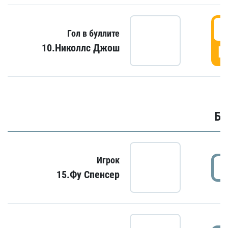
6
Гол в буллите
10.Николлс Джош
Г
Бу
Игрок
15.Фу Спенсер