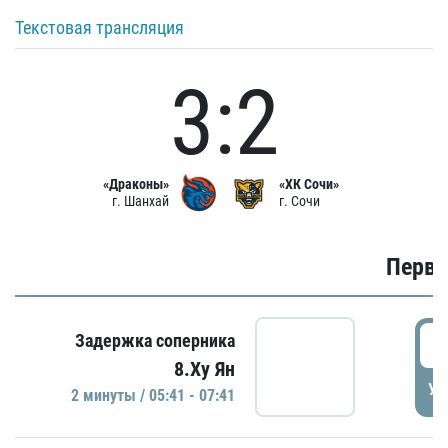
Текстовая трансляция
3:2
«Драконы»
«ХК Сочи»
г. Шанхай
г. Сочи
Первы
0
Задержка соперника
8.Ху Ян
УД
2 минуты / 05:41 - 07:41