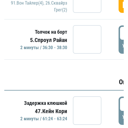
Г
91.Вон Тайлер(4)
,
26.Сквайрз
Грег(2)
3
Толчок на борт
5.Спроул Райан
УД
2 минуты / 36:30 - 38:30
Ов
6
Задержка клюшкой
47.Кейн Кори
УД
2 минуты / 61:24 - 63:24