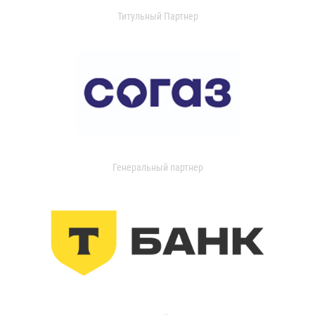
Титульный Партнер
Генеральный партнер