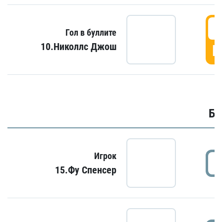
6
Гол в буллите
10.Николлс Джош
Г
Бу
Игрок
15.Фу Спенсер