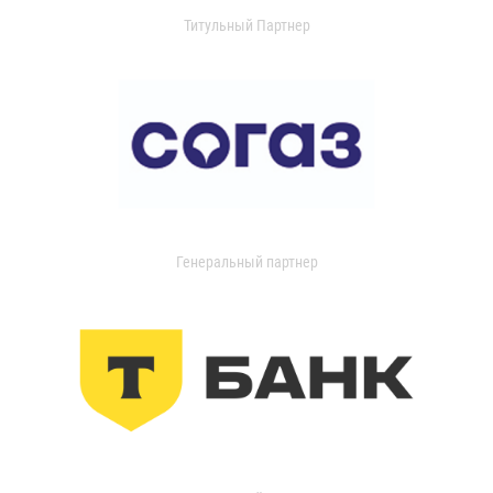
Титульный Партнер
Генеральный партнер