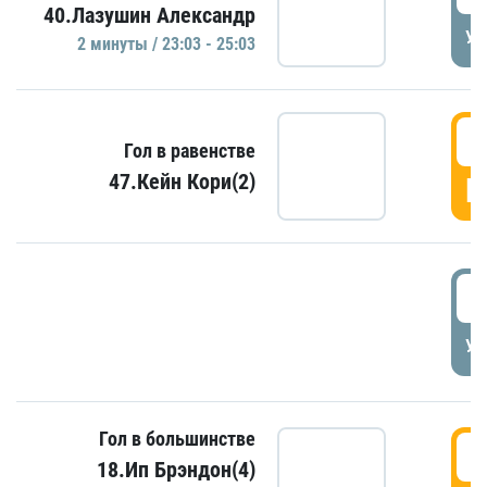
40.Лазушин Александр
УД
2 минуты / 23:03 - 25:03
2
Гол в равенстве
47.Кейн Кори(2)
Г
3
УД
Гол в большинстве
3
18.Ип Брэндон(4)