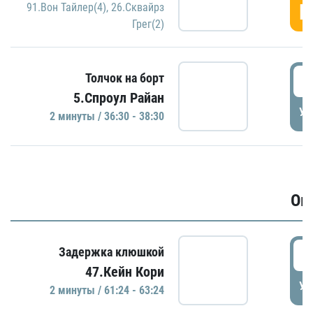
Г
91.Вон Тайлер(4)
,
26.Сквайрз
Грег(2)
3
Толчок на борт
5.Спроул Райан
УД
2 минуты / 36:30 - 38:30
Ов
6
Задержка клюшкой
47.Кейн Кори
УД
2 минуты / 61:24 - 63:24