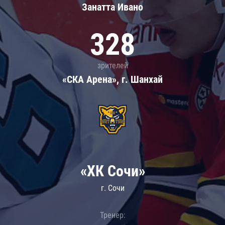
Занатта Иванo
328
зрителей
«СКА Арена», г. Шанхай
«ХК Сочи»
г. Сочи
Тренер: