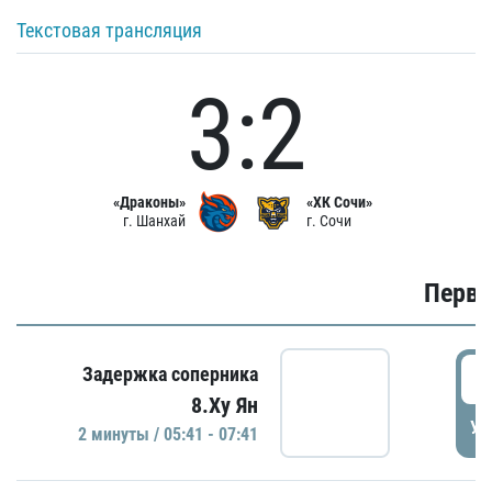
Текстовая трансляция
3:2
«Драконы»
«ХК Сочи»
г. Шанхай
г. Сочи
Первы
0
Задержка соперника
8.Ху Ян
УД
2 минуты / 05:41 - 07:41