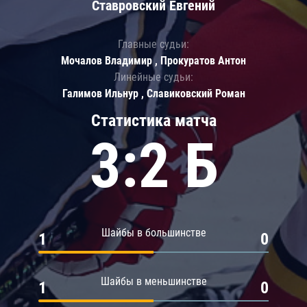
Ставровский Евгений
Главные судьи:
Мочалов Владимир , Прокуратов Антон
Линейные судьи:
Галимов Ильнур , Славиковский Роман
Статистика матча
3:2 Б
Шайбы в большинстве
1
0
Шайбы в меньшинстве
1
0