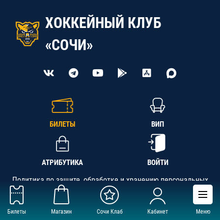
ХОККЕЙНЫЙ КЛУБ
«СОЧИ»
БИЛЕТЫ
ВИП
АТРИБУТИКА
ВОЙТИ
Политика по защите, обработке и хранению персональных
данных
Билеты
Магазин
Сочи Клаб
Кабинет
Меню
АНО «СК «Кубань-Регион», ОГРН 1142300002349,