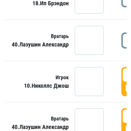
18.Ип Брэндон
Вратарь
40.Лазушин Александр
Игрок
10.Николлс Джош
Г
Вратарь
40.Лазушин Александр
Г