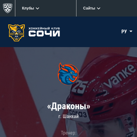
Клубы
Сайты
РУ
«Драконы»
г. Шанхай
Тренер: