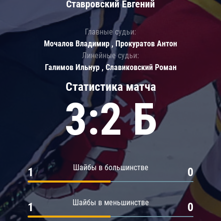
Ставровский Евгений
Главные судьи:
Мочалов Владимир , Прокуратов Антон
Линейные судьи:
Галимов Ильнур , Славиковский Роман
Статистика матча
3:2 Б
Шайбы в большинстве
1
0
Шайбы в меньшинстве
1
0