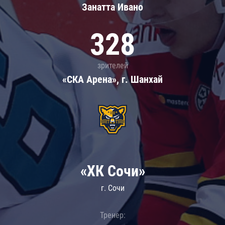
Занатта Иванo
328
зрителей
«СКА Арена», г. Шанхай
«ХК Сочи»
г. Сочи
Тренер: