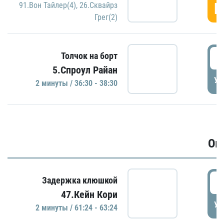
Г
91.Вон Тайлер(4)
,
26.Сквайрз
Грег(2)
3
Толчок на борт
5.Спроул Райан
УД
2 минуты / 36:30 - 38:30
Ов
6
Задержка клюшкой
47.Кейн Кори
УД
2 минуты / 61:24 - 63:24