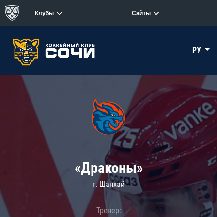
Клубы
Сайты
РУ
«Драконы»
г. Шанхай
Тренер: