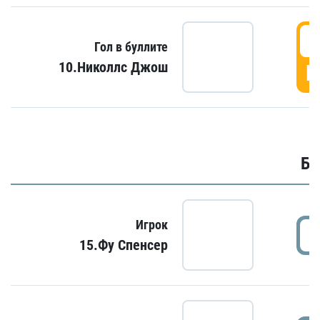
6
Гол в буллите
10.Николлс Джош
Г
Бу
Игрок
15.Фу Спенсер