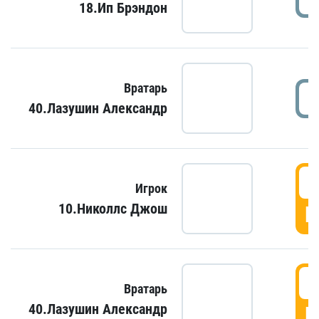
18.Ип Брэндон
Вратарь
40.Лазушин Александр
Игрок
10.Николлс Джош
Г
Вратарь
40.Лазушин Александр
Г