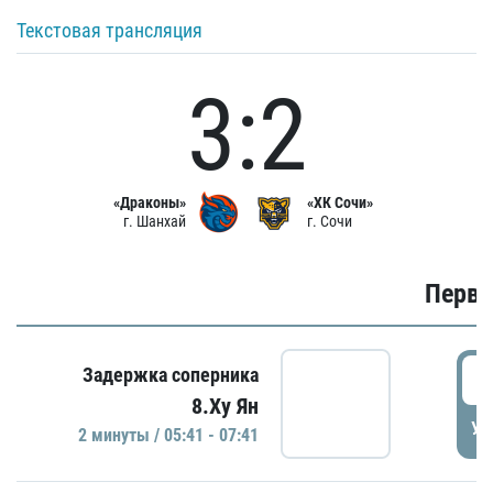
Текстовая трансляция
3:2
«Драконы»
«ХК Сочи»
г. Шанхай
г. Сочи
Первы
0
Задержка соперника
8.Ху Ян
УД
2 минуты / 05:41 - 07:41