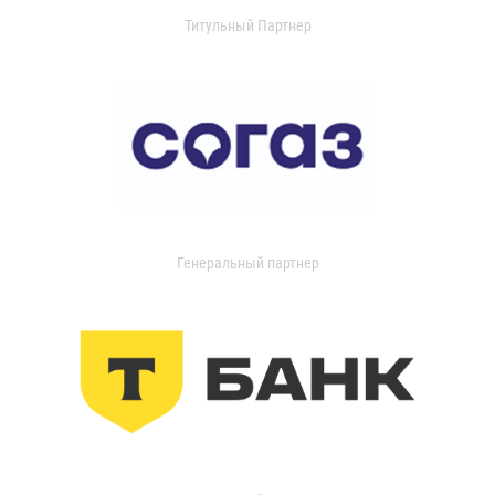
Титульный Партнер
Генеральный партнер