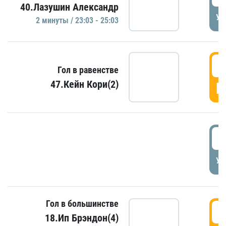
40.Лазушин Александр
УД
2 минуты / 23:03 - 25:03
2
Гол в равенстве
47.Кейн Кори(2)
Г
3
УД
Гол в большинстве
3
18.Ип Брэндон(4)