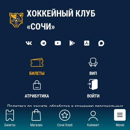
ХОККЕЙНЫЙ КЛУБ
«СОЧИ»
БИЛЕТЫ
ВИП
АТРИБУТИКА
ВОЙТИ
Политика по защите, обработке и хранению персональных
данных
Билеты
Магазин
Сочи Клаб
Кабинет
Меню
АНО «СК «Кубань-Регион», ОГРН 1142300002349,