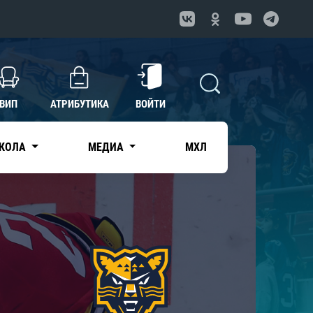
ВИП
АТРИБУТИКА
ВОЙТИ
КОЛА
МЕДИА
МХЛ