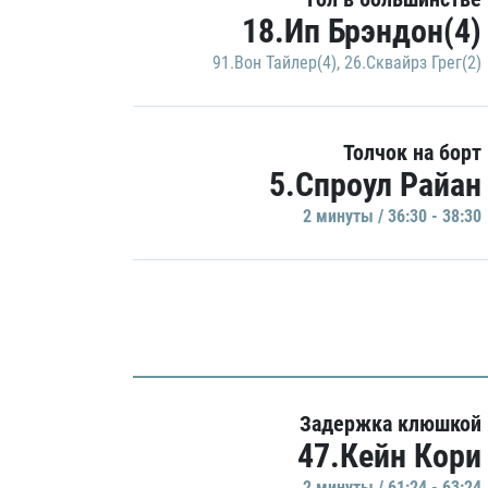
18.Ип Брэндон(4)
91.Вон Тайлер(4)
,
26.Сквайрз Грег(2)
Толчок на борт
5.Спроул Райан
2 минуты / 36:30 - 38:30
Задержка клюшкой
47.Кейн Кори
2 минуты / 61:24 - 63:24