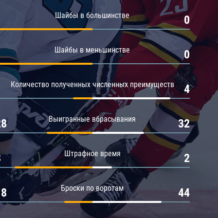
Амур
Шайбы в большинстве
1
0
Барыс
Салават Юлаев
Шайбы в меньшинстве
1
0
Сибирь
Количество полученных численных преимуществ
1
4
Выигранные вбрасывания
28
32
Штрафное время
8
2
Броски по воротам
18
44