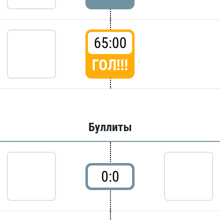
65:00
ГОЛ!!!
Буллиты
0:0