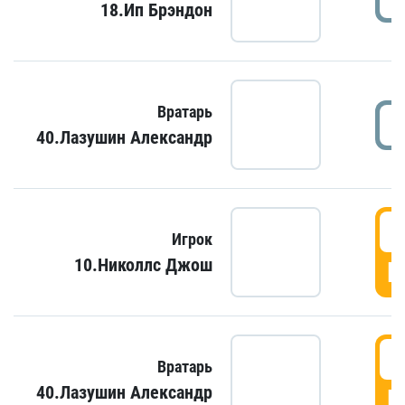
18.Ип Брэндон
Вратарь
40.Лазушин Александр
Игрок
10.Николлс Джош
Г
Вратарь
40.Лазушин Александр
Г