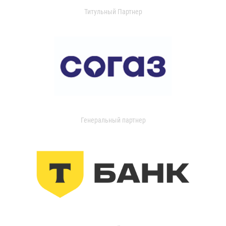
Титульный Партнер
Генеральный партнер