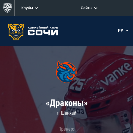
Клубы
Сайты
РУ
«Драконы»
г. Шанхай
Тренер: