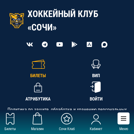
ХОККЕЙНЫЙ КЛУБ
«СОЧИ»
БИЛЕТЫ
ВИП
АТРИБУТИКА
ВОЙТИ
Политика по защите, обработке и хранению персональных
данных
Билеты
Магазин
Сочи Клаб
Кабинет
Меню
АНО «СК «Кубань-Регион», ОГРН 1142300002349,