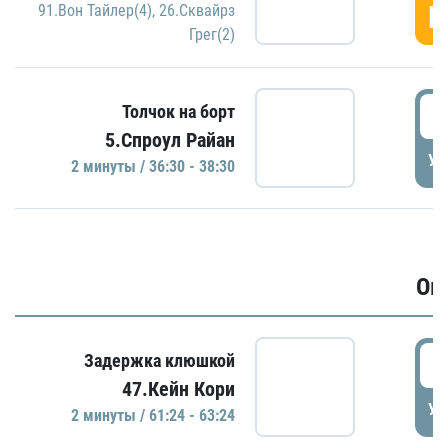
Г
91.Вон Тайлер(4)
,
26.Сквайрз
Грег(2)
3
Толчок на борт
5.Спроул Райан
УД
2 минуты / 36:30 - 38:30
Ов
6
Задержка клюшкой
47.Кейн Кори
УД
2 минуты / 61:24 - 63:24