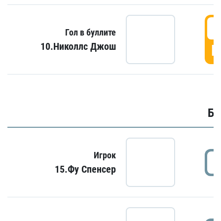
6
Гол в буллите
10.Николлс Джош
Г
Бу
Игрок
15.Фу Спенсер