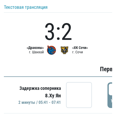
Текстовая трансляция
3:2
«Драконы»
«ХК Сочи»
г. Шанхай
г. Сочи
Первы
0
Задержка соперника
8.Ху Ян
УД
2 минуты / 05:41 - 07:41