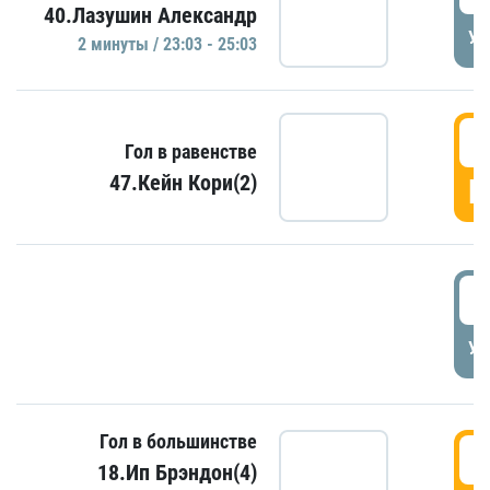
40.Лазушин Александр
УД
2 минуты / 23:03 - 25:03
2
Гол в равенстве
47.Кейн Кори(2)
Г
3
УД
Гол в большинстве
3
18.Ип Брэндон(4)