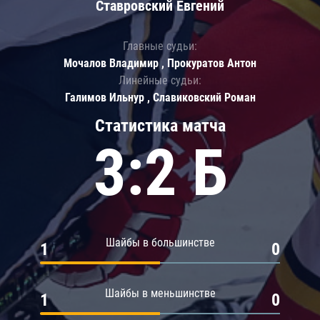
Ставровский Евгений
Главные судьи:
Мочалов Владимир , Прокуратов Антон
Линейные судьи:
Галимов Ильнур , Славиковский Роман
Статистика матча
3:2 Б
Шайбы в большинстве
1
0
Шайбы в меньшинстве
1
0