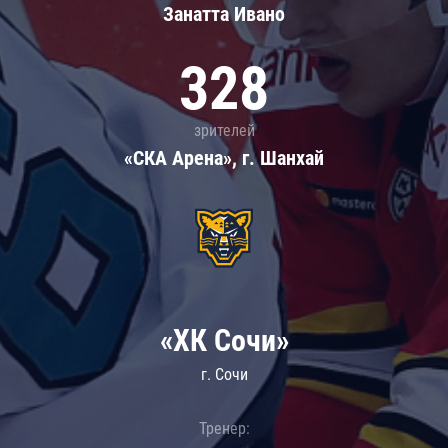
Занатта Иванo
328
зрителей
«СКА Арена», г. Шанхай
«ХК Сочи»
г. Сочи
Тренер: