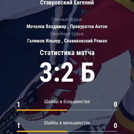
Ставровский Евгений
Главные судьи:
Мочалов Владимир , Прокуратов Антон
Линейные судьи:
Галимов Ильнур , Славиковский Роман
Статистика матча
3:2 Б
Шайбы в большинстве
1
0
Шайбы в меньшинстве
1
0