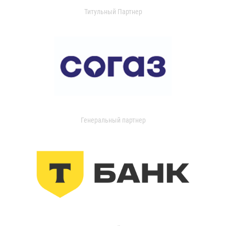
Титульный Партнер
Генеральный партнер