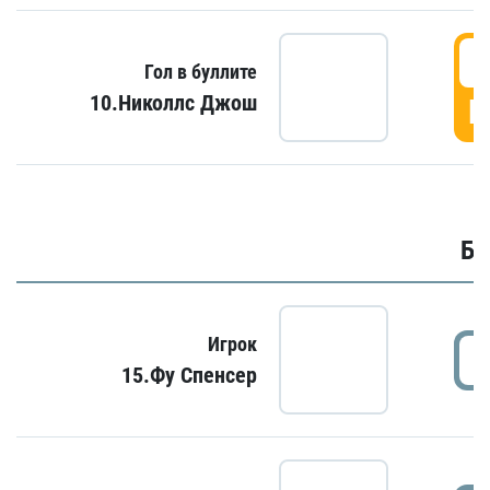
6
Гол в буллите
10.Николлс Джош
Г
Бу
Игрок
15.Фу Спенсер