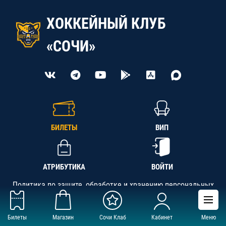
ХОККЕЙНЫЙ КЛУБ
«СОЧИ»
БИЛЕТЫ
ВИП
АТРИБУТИКА
ВОЙТИ
Политика по защите, обработке и хранению персональных
данных
Билеты
Магазин
Сочи Клаб
Кабинет
Меню
АНО «СК «Кубань-Регион», ОГРН 1142300002349,