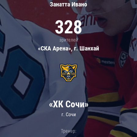
Занатта Иванo
328
зрителей
«СКА Арена», г. Шанхай
«ХК Сочи»
г. Сочи
Тренер: