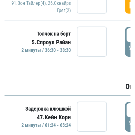
Г
91.Вон Тайлер(4)
,
26.Сквайрз
Грег(2)
3
Толчок на борт
5.Спроул Райан
УД
2 минуты / 36:30 - 38:30
Ов
6
Задержка клюшкой
47.Кейн Кори
УД
2 минуты / 61:24 - 63:24