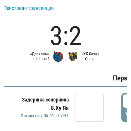
Текстовая трансляция
3:2
«Драконы»
«ХК Сочи»
г. Шанхай
г. Сочи
Первы
0
Задержка соперника
8.Ху Ян
УД
2 минуты / 05:41 - 07:41