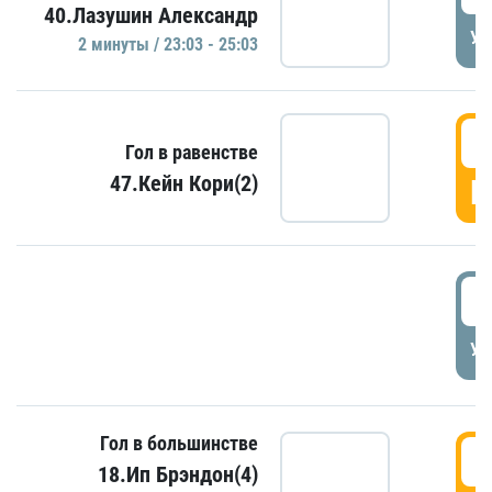
40.Лазушин Александр
УД
2 минуты / 23:03 - 25:03
2
Гол в равенстве
47.Кейн Кори(2)
Г
3
УД
Гол в большинстве
3
18.Ип Брэндон(4)