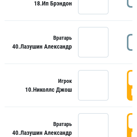
18.Ип Брэндон
Вратарь
40.Лазушин Александр
Игрок
10.Николлс Джош
Г
Вратарь
40.Лазушин Александр
Г