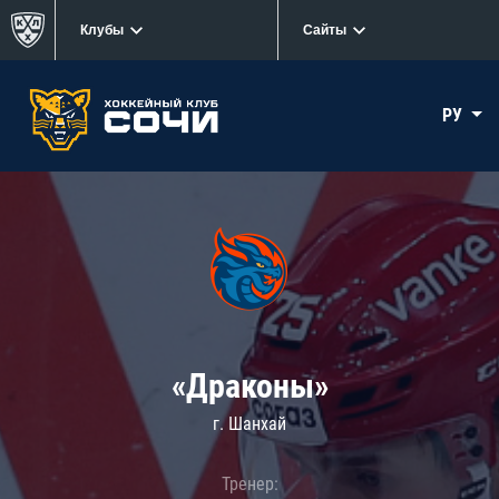
Клубы
Сайты
РУ
«Драконы»
г. Шанхай
Тренер: