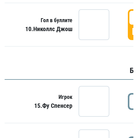
6
Гол в буллите
10.Николлс Джош
Г
Бу
Игрок
15.Фу Спенсер