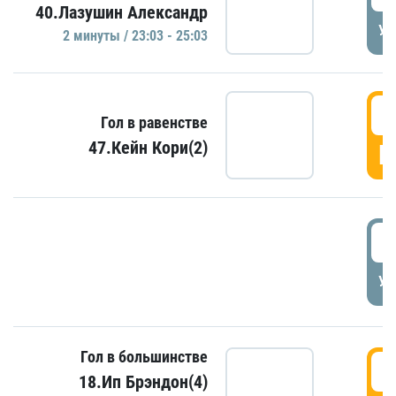
40.Лазушин Александр
УД
2 минуты / 23:03 - 25:03
2
Гол в равенстве
47.Кейн Кори(2)
Г
3
УД
Гол в большинстве
3
18.Ип Брэндон(4)