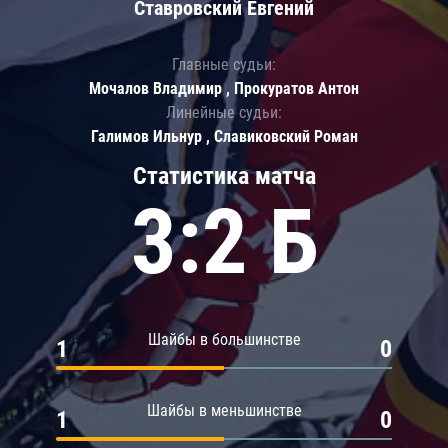
Ставровский Евгений
Главные судьи:
Мочалов Владимир , Прокуратов Антон
Линейные судьи:
Галимов Ильнур , Славиковский Роман
Статистика матча
3:2 Б
Шайбы в большинстве
1
0
Шайбы в меньшинстве
1
0