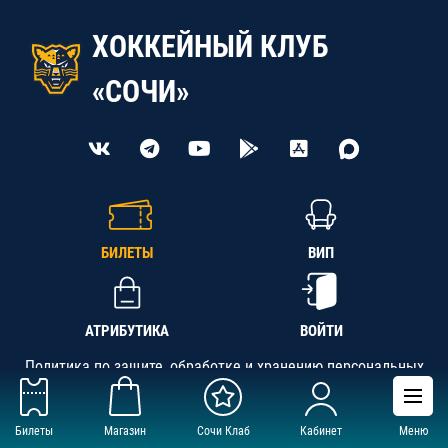
ХОККЕЙНЫЙ КЛУБ
«СОЧИ»
БИЛЕТЫ
ВИП
АТРИБУТИКА
ВОЙТИ
Политика по защите, обработке и хранению персональных
данных
Билеты
Магазин
Сочи Клаб
Кабинет
Меню
АНО «СК «Кубань-Регион», ОГРН 1142300002349,