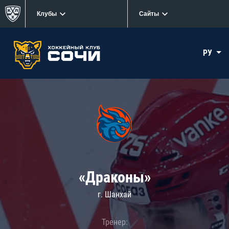
Клубы
Сайты
РУ
«Драконы»
г. Шанхай
Тренер: