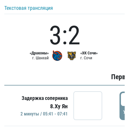
Текстовая трансляция
3:2
«Драконы»
«ХК Сочи»
г. Шанхай
г. Сочи
Первы
0
Задержка соперника
8.Ху Ян
УД
2 минуты / 05:41 - 07:41