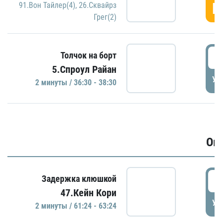
Г
91.Вон Тайлер(4)
,
26.Сквайрз
Грег(2)
3
Толчок на борт
5.Спроул Райан
УД
2 минуты / 36:30 - 38:30
Ов
6
Задержка клюшкой
47.Кейн Кори
УД
2 минуты / 61:24 - 63:24