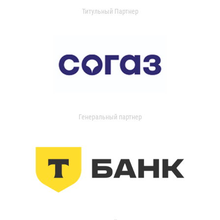
Титульный Партнер
Генеральный партнер