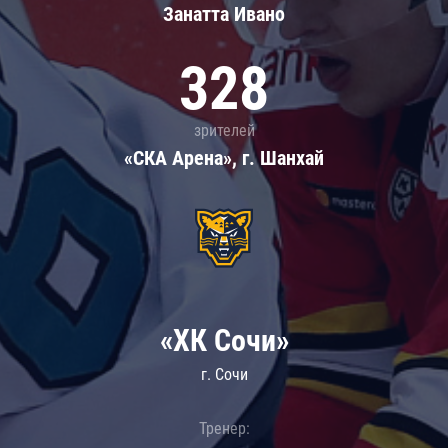
Занатта Иванo
328
зрителей
«СКА Арена», г. Шанхай
«ХК Сочи»
г. Сочи
Тренер: