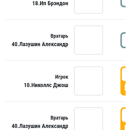
18.Ип Брэндон
Вратарь
40.Лазушин Александр
Игрок
10.Николлс Джош
Г
Вратарь
40.Лазушин Александр
Г