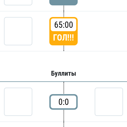
65:00
ГОЛ!!!
Буллиты
0:0