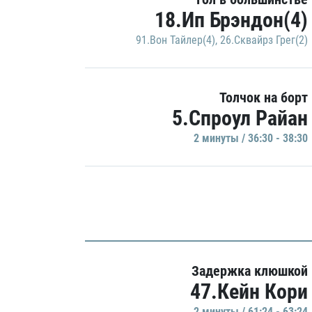
18.Ип Брэндон(4)
91.Вон Тайлер(4)
,
26.Сквайрз Грег(2)
Толчок на борт
5.Спроул Райан
2 минуты / 36:30 - 38:30
Задержка клюшкой
47.Кейн Кори
2 минуты / 61:24 - 63:24