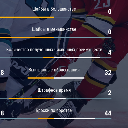
Амур
Шайбы в большинстве
1
0
Барыс
Салават Юлаев
Шайбы в меньшинстве
1
0
Сибирь
Количество полученных численных преимуществ
1
4
Выигранные вбрасывания
28
32
Штрафное время
8
2
Броски по воротам
18
44