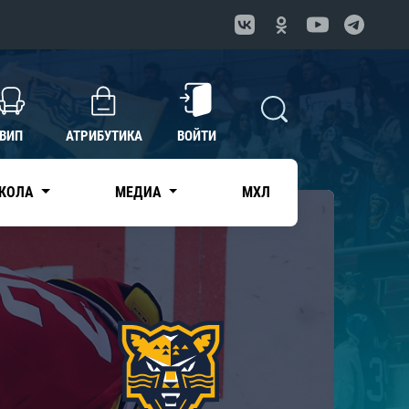
ВИП
АТРИБУТИКА
ВОЙТИ
КОЛА
МЕДИА
МХЛ