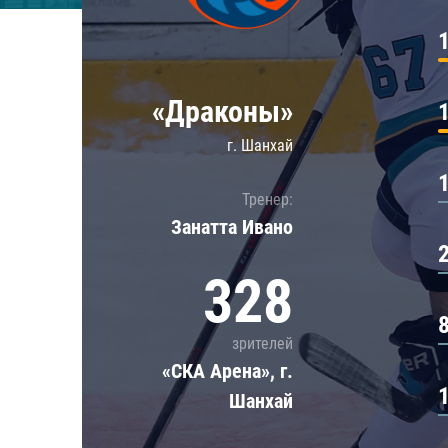
Локомотив
Северсталь
ЦСКА
«Драконы»
Шанхайские Драконы
г. Шанхай
Тренер:
Занатта Иванo
328
зрителей
«СКА Арена», г.
Шанхай