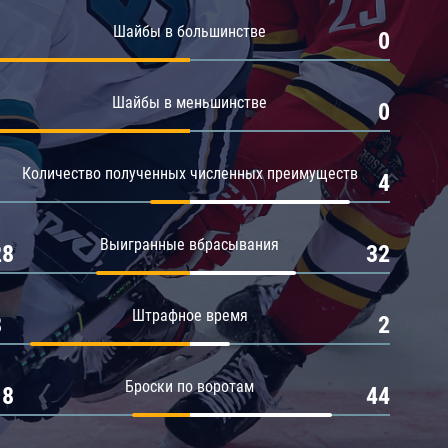
Амур
Шайбы в большинстве
1
0
Барыс
Салават Юлаев
Шайбы в меньшинстве
1
0
Сибирь
Количество полученных численных преимуществ
1
4
Выигранные вбрасывания
28
32
Штрафное время
8
2
Броски по воротам
18
44