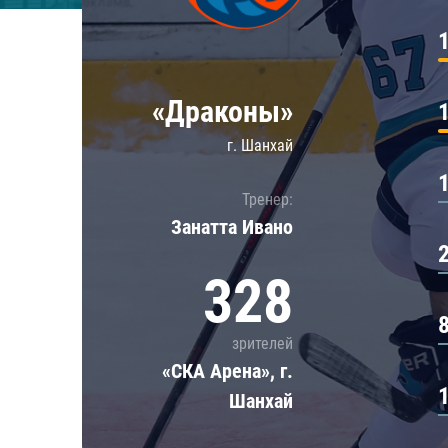
Локомотив
Северсталь
ЦСКА
«Драконы»
Шанхайские Драконы
г. Шанхай
Тренер:
Занатта Иванo
328
зрителей
«СКА Арена», г.
Шанхай