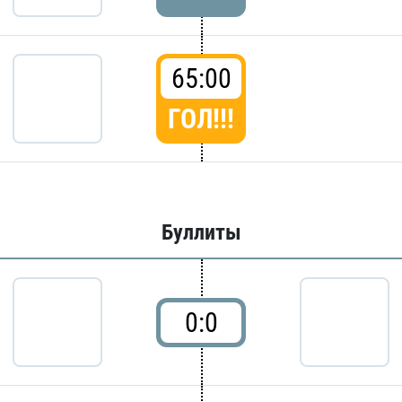
65:00
ГОЛ!!!
Буллиты
0:0