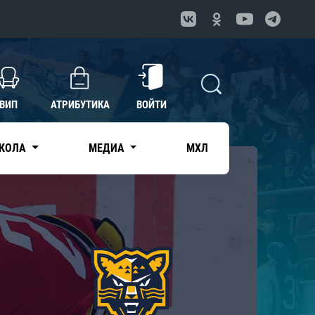
ВИП
АТРИБУТИКА
ВОЙТИ
КОЛА
МЕДИА
МХЛ