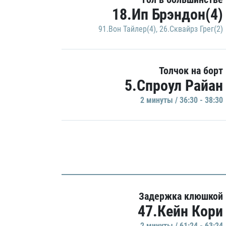
18.Ип Брэндон(4)
91.Вон Тайлер(4)
,
26.Сквайрз Грег(2)
Толчок на борт
5.Спроул Райан
2 минуты / 36:30 - 38:30
Задержка клюшкой
47.Кейн Кори
2 минуты / 61:24 - 63:24