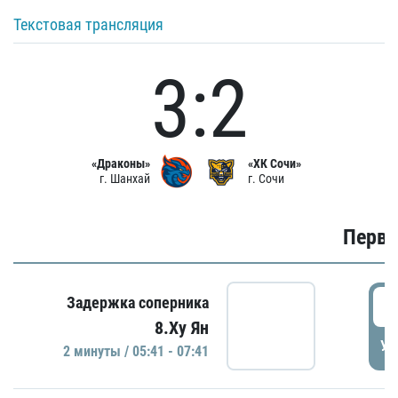
Текстовая трансляция
3:2
«Драконы»
«ХК Сочи»
г. Шанхай
г. Сочи
Первы
0
Задержка соперника
8.Ху Ян
УД
2 минуты / 05:41 - 07:41