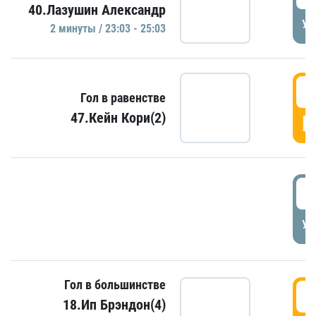
40.Лазушин Александр
УД
2 минуты / 23:03 - 25:03
2
Гол в равенстве
47.Кейн Кори(2)
Г
3
УД
Гол в большинстве
3
18.Ип Брэндон(4)