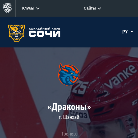
Клубы
Сайты
РУ
«Драконы»
г. Шанхай
Тренер: