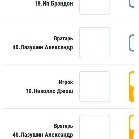
18.Ип Брэндон
Вратарь
40.Лазушин Александр
Игрок
10.Николлс Джош
Г
Вратарь
40.Лазушин Александр
Г