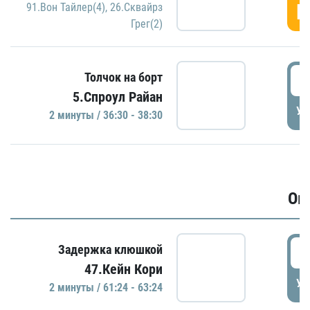
Г
91.Вон Тайлер(4)
,
26.Сквайрз
Грег(2)
3
Толчок на борт
5.Спроул Райан
УД
2 минуты / 36:30 - 38:30
Ов
6
Задержка клюшкой
47.Кейн Кори
УД
2 минуты / 61:24 - 63:24