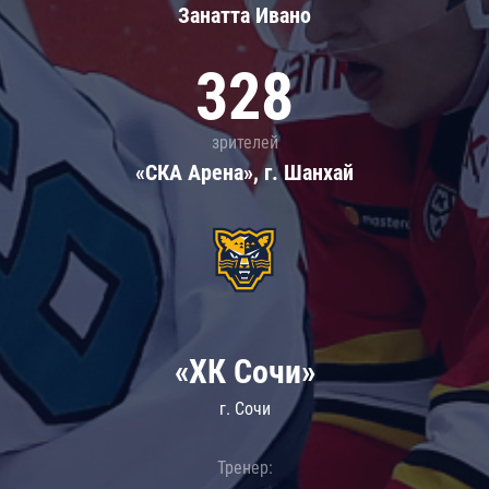
Занатта Иванo
328
зрителей
«СКА Арена», г. Шанхай
«ХК Сочи»
г. Сочи
Тренер: