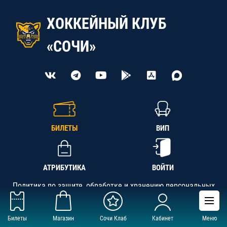
ХОККЕЙНЫЙ КЛУБ
«СОЧИ»
БИЛЕТЫ
ВИП
АТРИБУТИКА
ВОЙТИ
Политика по защите, обработке и хранению персональных
данных
Билеты
Магазин
Сочи Клаб
Кабинет
Меню
АНО «СК «Кубань-Регион», ОГРН 1142300002349,