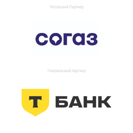
Титульный Партнер
Генеральный партнер