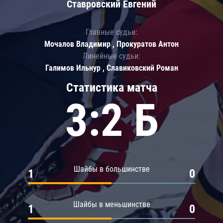
Ставровский Евгений
Главные судьи:
Мочалов Владимир , Прокуратов Антон
Линейные судьи:
Галимов Ильнур , Славиковский Роман
Статистика матча
3:2 Б
Шайбы в большинстве
1
0
Шайбы в меньшинстве
1
0