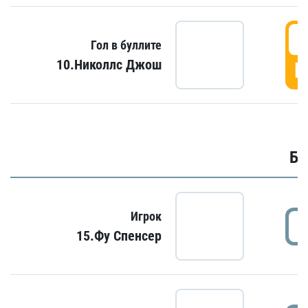
6
Гол в буллите
10.Николлс Джош
Г
Бу
Игрок
15.Фу Спенсер