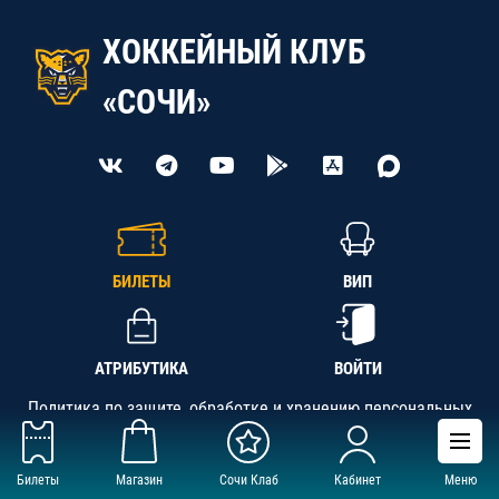
ХОККЕЙНЫЙ КЛУБ
«СОЧИ»
БИЛЕТЫ
ВИП
АТРИБУТИКА
ВОЙТИ
Политика по защите, обработке и хранению персональных
данных
Билеты
Магазин
Сочи Клаб
Кабинет
Меню
АНО «СК «Кубань-Регион», ОГРН 1142300002349,