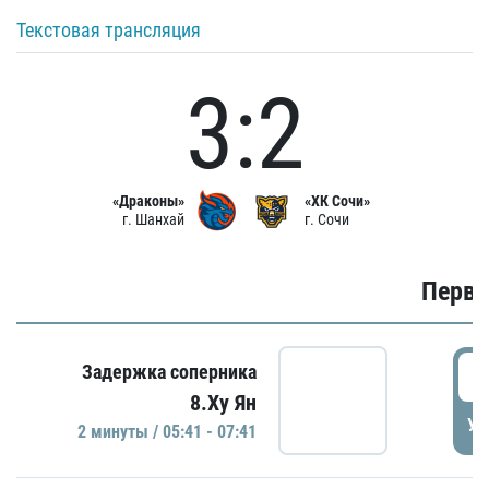
Текстовая трансляция
3:2
«Драконы»
«ХК Сочи»
г. Шанхай
г. Сочи
Первы
0
Задержка соперника
8.Ху Ян
УД
2 минуты / 05:41 - 07:41