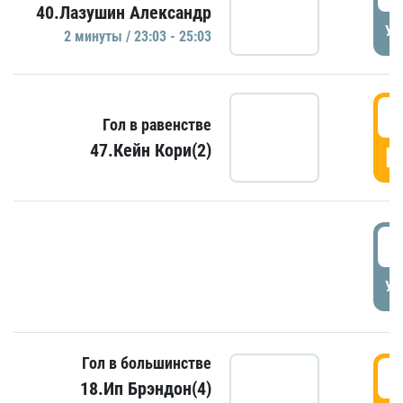
40.Лазушин Александр
УД
2 минуты / 23:03 - 25:03
2
Гол в равенстве
47.Кейн Кори(2)
Г
3
УД
Гол в большинстве
3
18.Ип Брэндон(4)