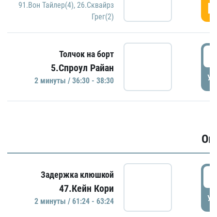
Г
91.Вон Тайлер(4)
,
26.Сквайрз
Грег(2)
3
Толчок на борт
5.Спроул Райан
УД
2 минуты / 36:30 - 38:30
Ов
6
Задержка клюшкой
47.Кейн Кори
УД
2 минуты / 61:24 - 63:24