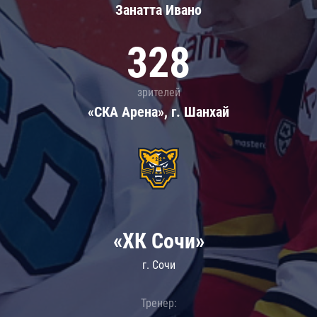
Занатта Иванo
328
зрителей
«СКА Арена», г. Шанхай
«ХК Сочи»
г. Сочи
Тренер: