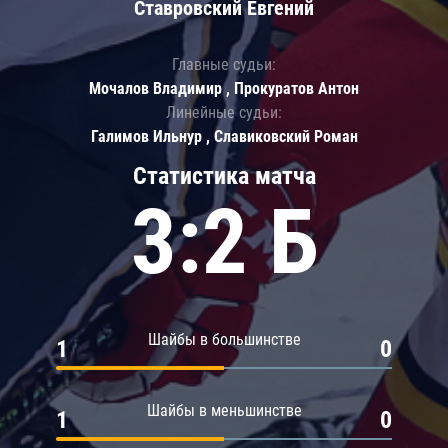
Ставровский Евгений
Главные судьи:
Мочалов Владимир , Прокуратов Антон
Линейные судьи:
Галимов Ильнур , Славиковский Роман
Статистика матча
3:2 Б
Шайбы в большинстве
1
0
Шайбы в меньшинстве
1
0