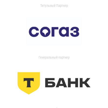
Титульный Партнер
Генеральный партнер