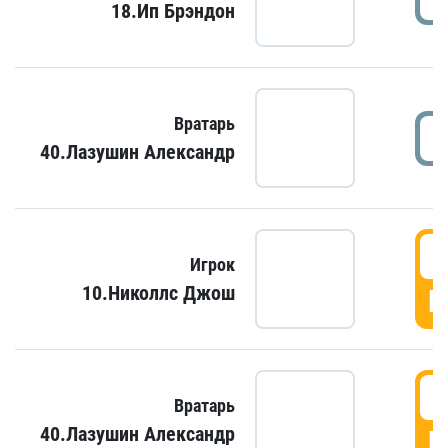
18.Ип Брэндон
Вратарь
40.Лазушин Александр
Игрок
10.Николлс Джош
Г
Вратарь
40.Лазушин Александр
Г