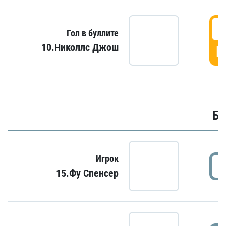
6
Гол в буллите
10.Николлс Джош
Г
Бу
Игрок
15.Фу Спенсер