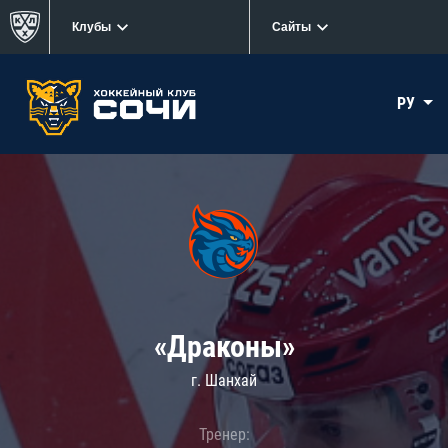
Клубы
Сайты
РУ
«Драконы»
г. Шанхай
Тренер: