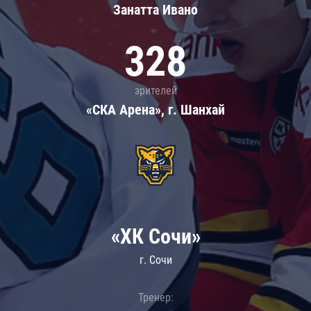
Занатта Иванo
328
зрителей
«СКА Арена», г. Шанхай
«ХК Сочи»
г. Сочи
Тренер: