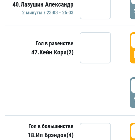
40.Лазушин Александр
УД
2 минуты / 23:03 - 25:03
2
Гол в равенстве
47.Кейн Кори(2)
Г
3
УД
Гол в большинстве
3
18.Ип Брэндон(4)