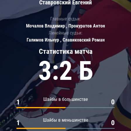
Ставровский Евгений
Главные судьи:
Мочалов Владимир , Прокуратов Антон
Линейные судьи:
Галимов Ильнур , Славиковский Роман
Статистика матча
3:2 Б
Шайбы в большинстве
1
0
Шайбы в меньшинстве
1
0