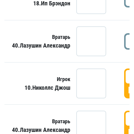
18.Ип Брэндон
Вратарь
40.Лазушин Александр
Игрок
10.Николлс Джош
Г
Вратарь
40.Лазушин Александр
Г