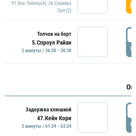
Г
91.Вон Тайлер(4)
,
26.Сквайрз
Грег(2)
3
Толчок на борт
5.Спроул Райан
УД
2 минуты / 36:30 - 38:30
Ов
6
Задержка клюшкой
47.Кейн Кори
УД
2 минуты / 61:24 - 63:24