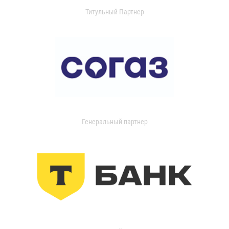
Титульный Партнер
Генеральный партнер