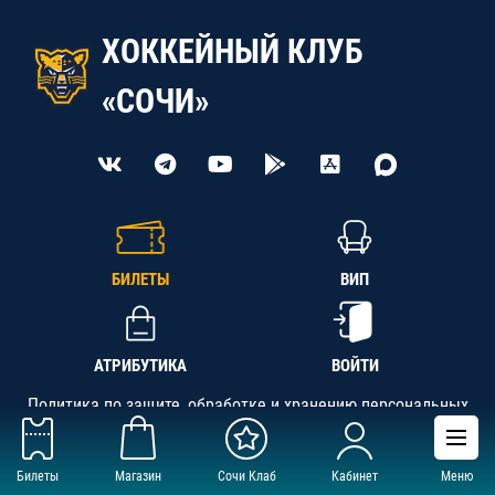
ХОККЕЙНЫЙ КЛУБ
«СОЧИ»
БИЛЕТЫ
ВИП
АТРИБУТИКА
ВОЙТИ
Политика по защите, обработке и хранению персональных
данных
Билеты
Магазин
Сочи Клаб
Кабинет
Меню
АНО «СК «Кубань-Регион», ОГРН 1142300002349,