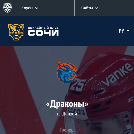
Клубы
Сайты
РУ
«Драконы»
г. Шанхай
Тренер: