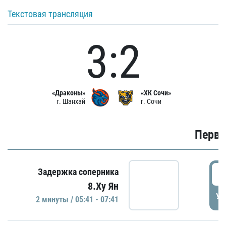
Текстовая трансляция
3:2
«Драконы»
«ХК Сочи»
г. Шанхай
г. Сочи
Первы
0
Задержка соперника
8.Ху Ян
УД
2 минуты / 05:41 - 07:41