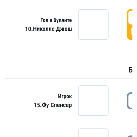
6
Гол в буллите
10.Николлс Джош
Г
Бу
Игрок
15.Фу Спенсер