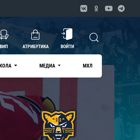
ВИП
АТРИБУТИКА
ВОЙТИ
КОЛА
МЕДИА
МХЛ