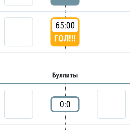
65:00
ГОЛ!!!
Буллиты
0:0