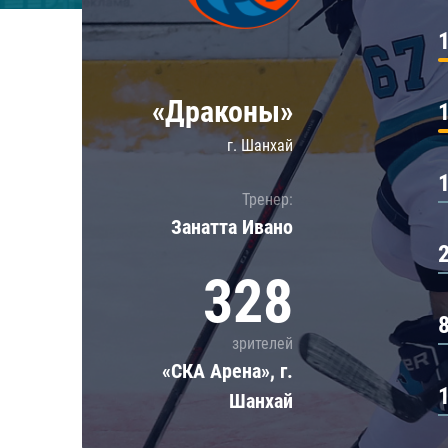
Локомотив
Северсталь
ЦСКА
«Драконы»
Шанхайские Драконы
г. Шанхай
Тренер:
Занатта Иванo
328
зрителей
«СКА Арена», г.
Шанхай