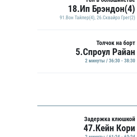
18.Ип Брэндон(4)
91.Вон Тайлер(4)
,
26.Сквайрз Грег(2)
Толчок на борт
5.Спроул Райан
2 минуты / 36:30 - 38:30
Задержка клюшкой
47.Кейн Кори
2 минуты / 61:24 - 63:24