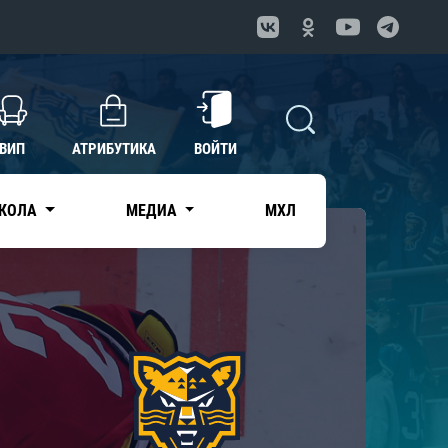
ВИП
АТРИБУТИКА
ВОЙТИ
КОЛА
МЕДИА
МХЛ