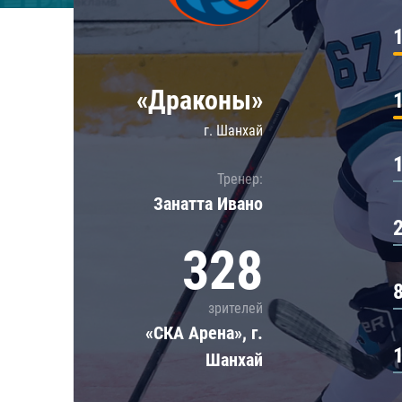
Локомотив
Северсталь
ЦСКА
«Драконы»
Шанхайские Драконы
г. Шанхай
Тренер:
Занатта Иванo
328
зрителей
«СКА Арена», г.
Шанхай