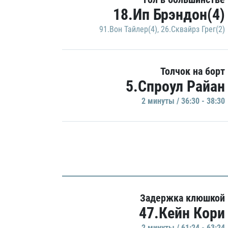
18.Ип Брэндон(4)
91.Вон Тайлер(4)
,
26.Сквайрз Грег(2)
Толчок на борт
5.Спроул Райан
2 минуты / 36:30 - 38:30
Задержка клюшкой
47.Кейн Кори
2 минуты / 61:24 - 63:24