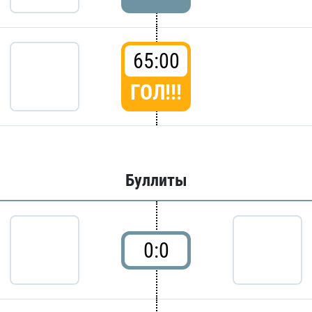
65:00
ГОЛ!!!
Буллиты
0:0