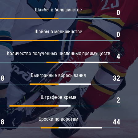
Амур
Шайбы в большинстве
1
0
Барыс
Салават Юлаев
Шайбы в меньшинстве
1
0
Сибирь
Количество полученных численных преимуществ
1
4
Выигранные вбрасывания
28
32
Штрафное время
8
2
Броски по воротам
18
44