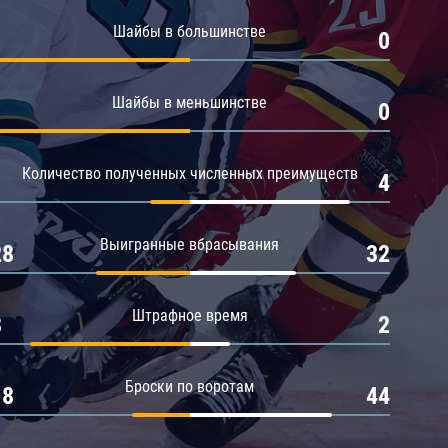
Амур
Шайбы в большинстве
1
0
Барыс
Салават Юлаев
Шайбы в меньшинстве
1
0
Сибирь
Количество полученных численных преимуществ
1
4
Выигранные вбрасывания
28
32
Штрафное время
8
2
Броски по воротам
18
44