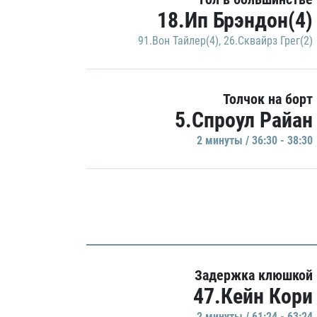
18.Ип Брэндон(4)
91.Вон Тайлер(4)
,
26.Сквайрз Грег(2)
Толчок на борт
5.Спроул Райан
2 минуты / 36:30 - 38:30
Задержка клюшкой
47.Кейн Кори
2 минуты / 61:24 - 63:24