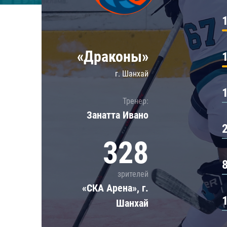
Локомотив
Северсталь
ЦСКА
«Драконы»
Шанхайские Драконы
г. Шанхай
Тренер:
Занатта Иванo
328
зрителей
«СКА Арена», г.
Шанхай