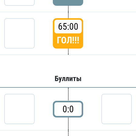
65:00
ГОЛ!!!
Буллиты
0:0