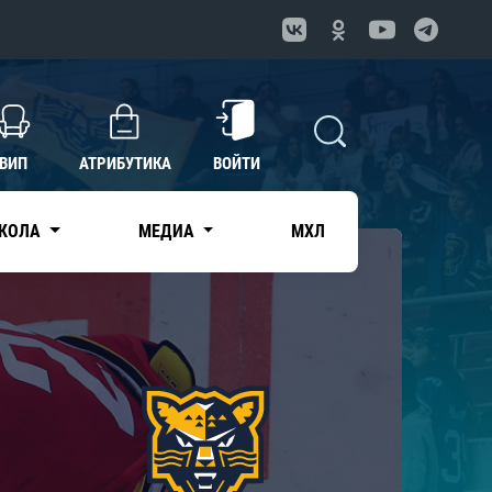
ВИП
АТРИБУТИКА
ВОЙТИ
КОЛА
МЕДИА
МХЛ