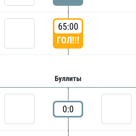
65:00
ГОЛ!!!
Буллиты
0:0