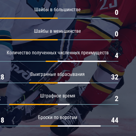
Амур
Шайбы в большинстве
1
0
Барыс
Салават Юлаев
Шайбы в меньшинстве
1
0
Сибирь
Количество полученных численных преимуществ
1
4
Выигранные вбрасывания
28
32
Штрафное время
8
2
Броски по воротам
18
44