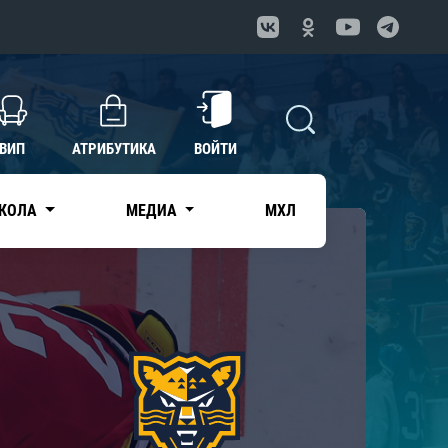
ВИП
АТРИБУТИКА
ВОЙТИ
КОЛА
МЕДИА
МХЛ