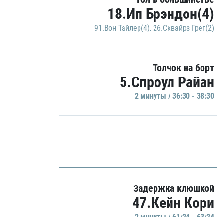
18.Ип Брэндон(4)
91.Вон Тайлер(4)
,
26.Сквайрз Грег(2)
Толчок на борт
5.Спроул Райан
2 минуты / 36:30 - 38:30
Задержка клюшкой
47.Кейн Кори
2 минуты / 61:24 - 63:24