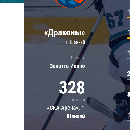
Локомотив
Северсталь
ЦСКА
«Драконы»
Шанхайские Драконы
г. Шанхай
Тренер:
Занатта Иванo
328
зрителей
«СКА Арена», г.
Шанхай