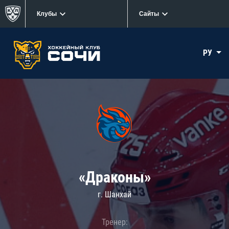
Клубы
Сайты
РУ
«Драконы»
г. Шанхай
Тренер: