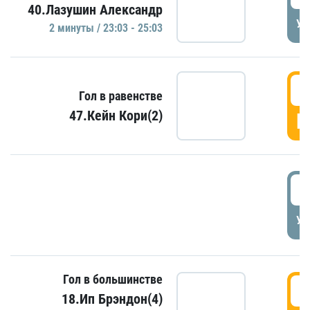
40.Лазушин Александр
УД
2 минуты / 23:03 - 25:03
2
Гол в равенстве
47.Кейн Кори(2)
Г
3
УД
Гол в большинстве
3
18.Ип Брэндон(4)