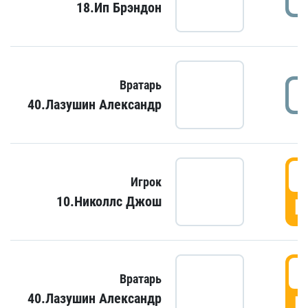
18.Ип Брэндон
Вратарь
40.Лазушин Александр
Игрок
10.Николлс Джош
Г
Вратарь
40.Лазушин Александр
Г