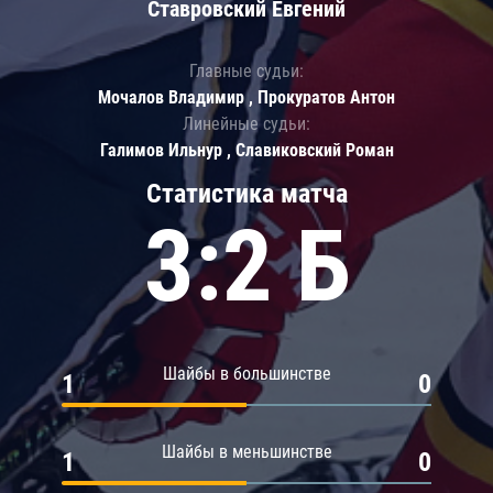
Ставровский Евгений
Главные судьи:
Мочалов Владимир , Прокуратов Антон
Линейные судьи:
Галимов Ильнур , Славиковский Роман
Статистика матча
3:2 Б
Шайбы в большинстве
1
0
Шайбы в меньшинстве
1
0