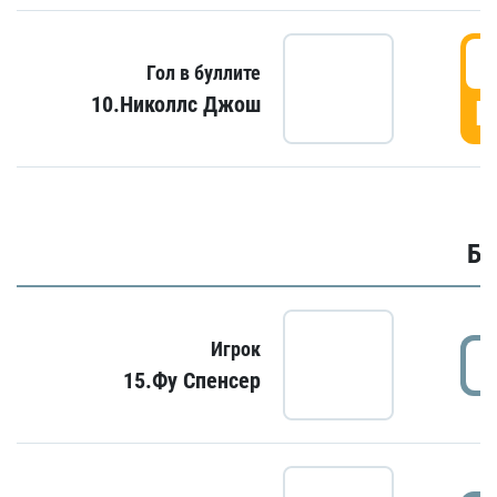
6
Гол в буллите
10.Николлс Джош
Г
Бу
Игрок
15.Фу Спенсер