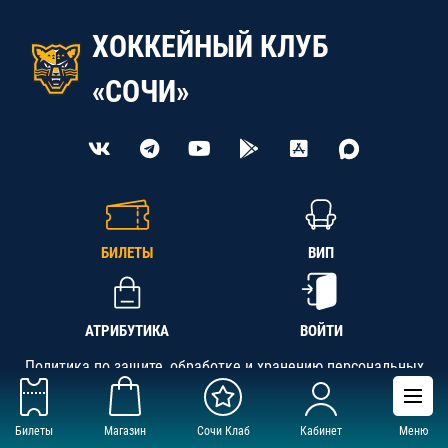
ХОККЕЙНЫЙ КЛУБ
«СОЧИ»
БИЛЕТЫ
ВИП
АТРИБУТИКА
ВОЙТИ
Политика по защите, обработке и хранению персональных
данных
Билеты
Магазин
Сочи Клаб
Кабинет
Меню
АНО «СК «Кубань-Регион», ОГРН 1142300002349,