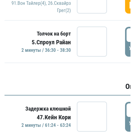
Г
91.Вон Тайлер(4)
,
26.Сквайрз
Грег(2)
3
Толчок на борт
5.Спроул Райан
УД
2 минуты / 36:30 - 38:30
Ов
6
Задержка клюшкой
47.Кейн Кори
УД
2 минуты / 61:24 - 63:24