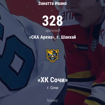
Занатта Иванo
328
зрителей
«СКА Арена», г. Шанхай
«ХК Сочи»
г. Сочи
Тренер: