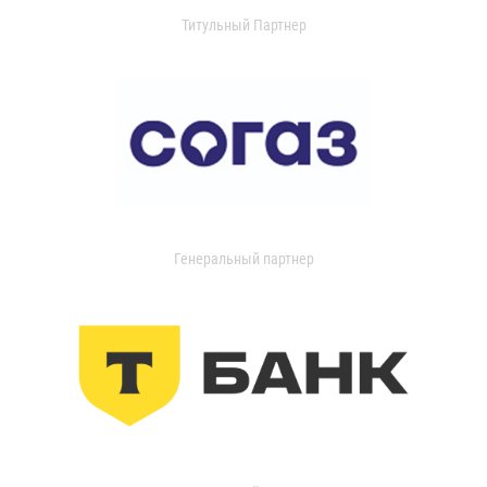
Титульный Партнер
Генеральный партнер