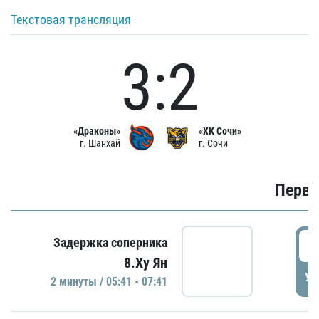
Текстовая трансляция
3:2
«Драконы»
«ХК Сочи»
г. Шанхай
г. Сочи
Первы
0
Задержка соперника
8.Ху Ян
УД
2 минуты / 05:41 - 07:41