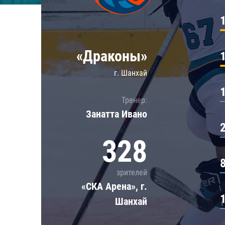
Локомотив
Северсталь
ЦСКА
«Драконы»
Шанхайские Драконы
г. Шанхай
Тренер:
Занатта Иванo
328
зрителей
«СКА Арена», г.
Шанхай