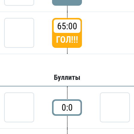
65:00
ГОЛ!!!
Буллиты
0:0