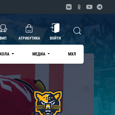
ВИП
АТРИБУТИКА
ВОЙТИ
КОЛА
МЕДИА
МХЛ