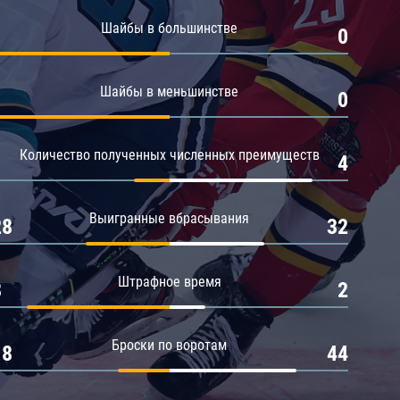
Амур
Шайбы в большинстве
1
0
Барыс
Салават Юлаев
Шайбы в меньшинстве
1
0
Сибирь
Количество полученных численных преимуществ
1
4
Выигранные вбрасывания
28
32
Штрафное время
8
2
Броски по воротам
18
44