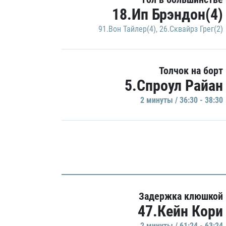
18.Ип Брэндон(4)
91.Вон Тайлер(4)
,
26.Сквайрз Грег(2)
Толчок на борт
5.Спроул Райан
2 минуты / 36:30 - 38:30
Задержка клюшкой
47.Кейн Кори
2 минуты / 61:24 - 63:24