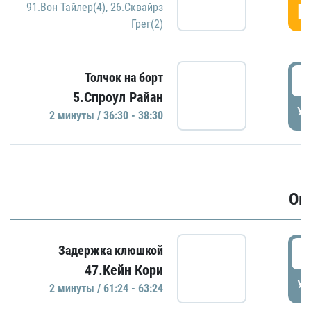
Г
91.Вон Тайлер(4)
,
26.Сквайрз
Грег(2)
3
Толчок на борт
5.Спроул Райан
УД
2 минуты / 36:30 - 38:30
Ов
6
Задержка клюшкой
47.Кейн Кори
УД
2 минуты / 61:24 - 63:24