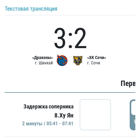
Текстовая трансляция
3:2
«Драконы»
«ХК Сочи»
г. Шанхай
г. Сочи
Первы
0
Задержка соперника
8.Ху Ян
УД
2 минуты / 05:41 - 07:41