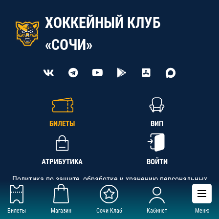
ХОККЕЙНЫЙ КЛУБ
«СОЧИ»
БИЛЕТЫ
ВИП
АТРИБУТИКА
ВОЙТИ
Политика по защите, обработке и хранению персональных
данных
Билеты
Магазин
Сочи Клаб
Кабинет
Меню
АНО «СК «Кубань-Регион», ОГРН 1142300002349,