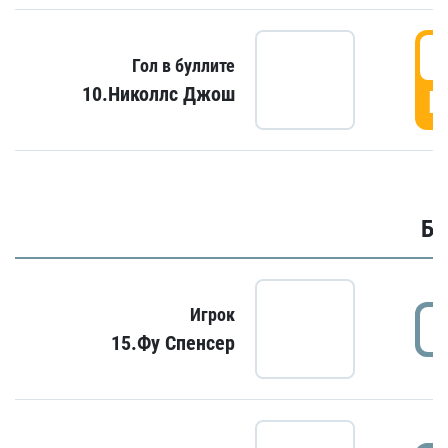
6
Гол в буллите
10.Николлс Джош
Г
Бу
Игрок
15.Фу Спенсер