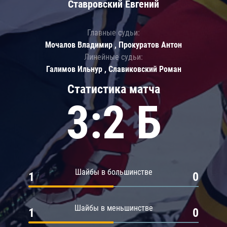
Ставровский Евгений
Главные судьи:
Мочалов Владимир , Прокуратов Антон
Линейные судьи:
Галимов Ильнур , Славиковский Роман
Статистика матча
3:2 Б
Шайбы в большинстве
1
0
Шайбы в меньшинстве
1
0