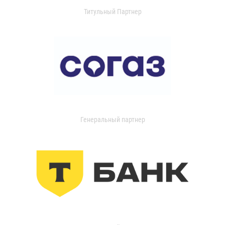
Титульный Партнер
Генеральный партнер