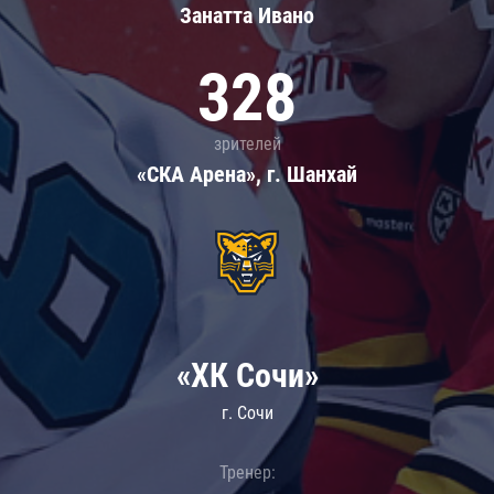
Занатта Иванo
328
зрителей
«СКА Арена», г. Шанхай
«ХК Сочи»
г. Сочи
Тренер: