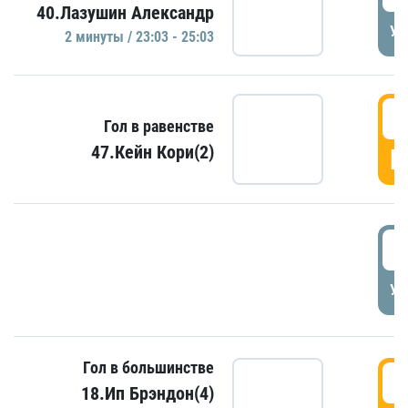
40.Лазушин Александр
УД
2 минуты / 23:03 - 25:03
2
Гол в равенстве
47.Кейн Кори(2)
Г
3
УД
Гол в большинстве
3
18.Ип Брэндон(4)