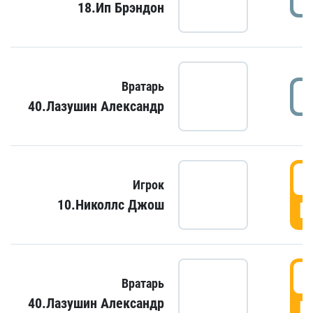
18.Ип Брэндон
Вратарь
40.Лазушин Александр
Игрок
10.Николлс Джош
Г
Вратарь
40.Лазушин Александр
Г