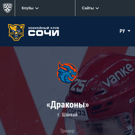
Клубы
Сайты
РУ
«Драконы»
г. Шанхай
Тренер: