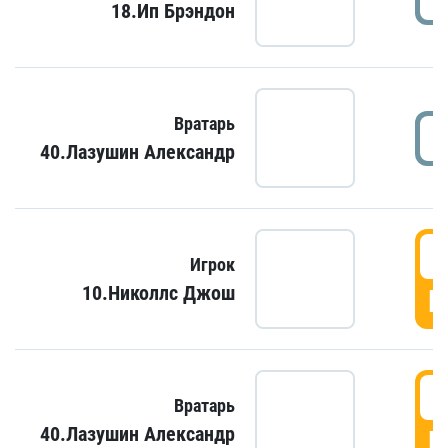
18.Ип Брэндон
Вратарь
40.Лазушин Александр
Игрок
10.Николлс Джош
Г
Вратарь
40.Лазушин Александр
Г