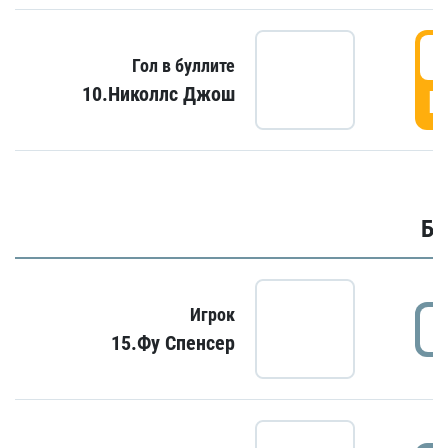
6
Гол в буллите
10.Николлс Джош
Г
Бу
Игрок
15.Фу Спенсер