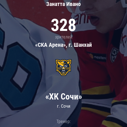
Занатта Иванo
328
зрителей
«СКА Арена», г. Шанхай
«ХК Сочи»
г. Сочи
Тренер: