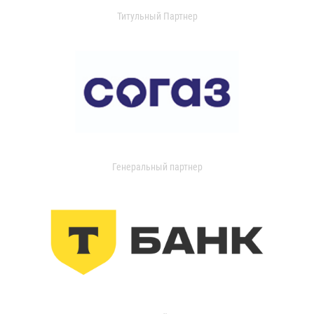
Титульный Партнер
Генеральный партнер