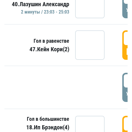
40.Лазушин Александр
УД
2 минуты / 23:03 - 25:03
2
Гол в равенстве
47.Кейн Кори(2)
Г
3
УД
Гол в большинстве
3
18.Ип Брэндон(4)