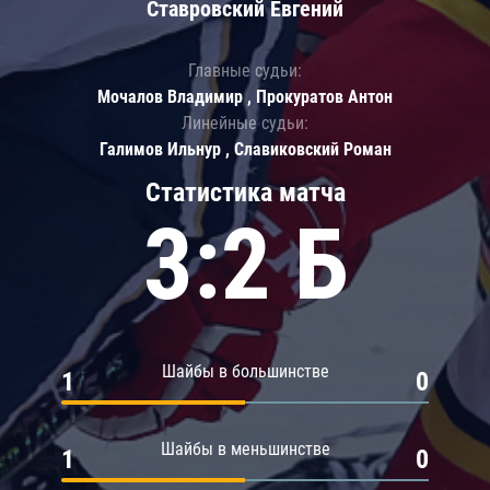
Ставровский Евгений
Главные судьи:
Мочалов Владимир , Прокуратов Антон
Линейные судьи:
Галимов Ильнур , Славиковский Роман
Статистика матча
3:2 Б
Шайбы в большинстве
1
0
Шайбы в меньшинстве
1
0