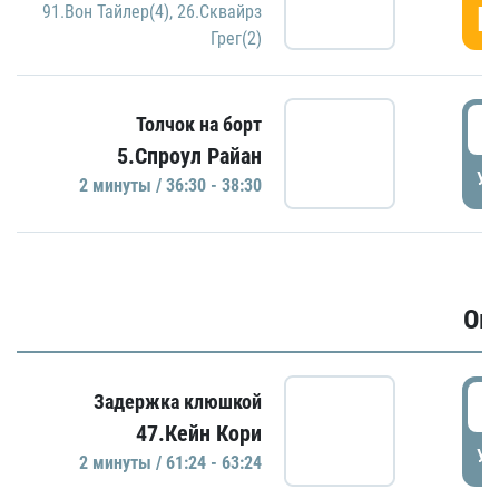
Г
91.Вон Тайлер(4)
,
26.Сквайрз
Грег(2)
3
Толчок на борт
5.Спроул Райан
УД
2 минуты / 36:30 - 38:30
Ов
6
Задержка клюшкой
47.Кейн Кори
УД
2 минуты / 61:24 - 63:24