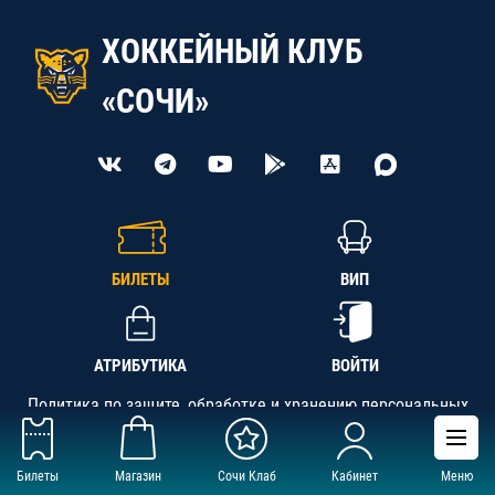
ХОККЕЙНЫЙ КЛУБ
«СОЧИ»
БИЛЕТЫ
ВИП
АТРИБУТИКА
ВОЙТИ
Политика по защите, обработке и хранению персональных
данных
Билеты
Магазин
Сочи Клаб
Кабинет
Меню
АНО «СК «Кубань-Регион», ОГРН 1142300002349,