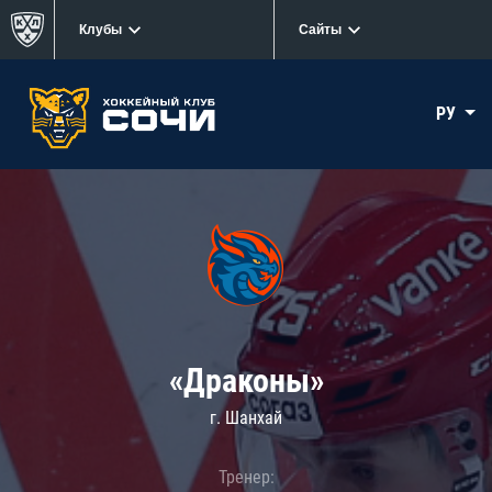
Клубы
Сайты
РУ
«Драконы»
г. Шанхай
Тренер: