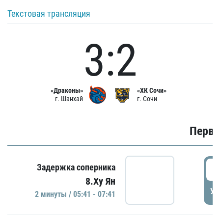
Текстовая трансляция
3:2
«Драконы»
«ХК Сочи»
г. Шанхай
г. Сочи
Первы
0
Задержка соперника
8.Ху Ян
УД
2 минуты / 05:41 - 07:41