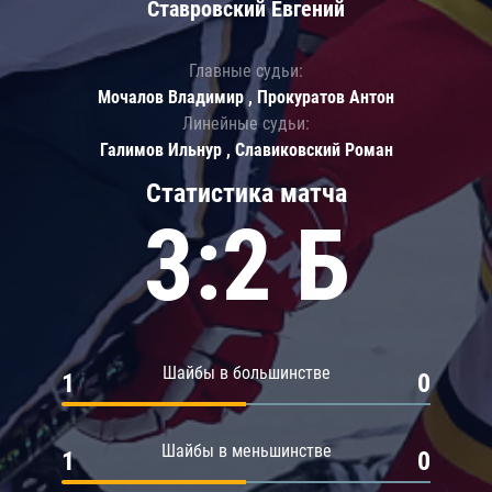
Ставровский Евгений
Главные судьи:
Мочалов Владимир , Прокуратов Антон
Линейные судьи:
Галимов Ильнур , Славиковский Роман
Статистика матча
3:2 Б
Шайбы в большинстве
1
0
Шайбы в меньшинстве
1
0