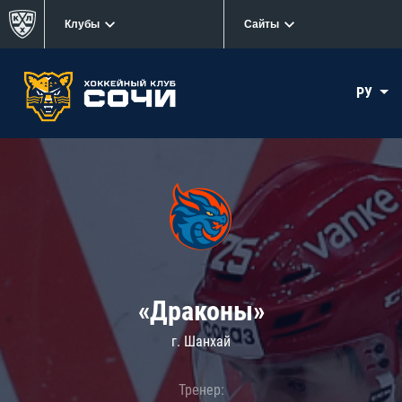
Клубы
Сайты
РУ
«Драконы»
г. Шанхай
Тренер: