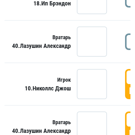
18.Ип Брэндон
Вратарь
40.Лазушин Александр
Игрок
10.Николлс Джош
Г
Вратарь
40.Лазушин Александр
Г