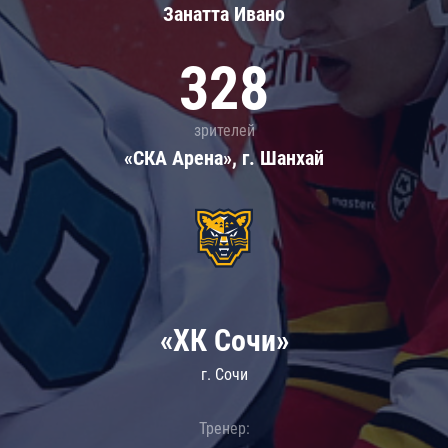
Занатта Иванo
328
зрителей
«СКА Арена», г. Шанхай
«ХК Сочи»
г. Сочи
Тренер: