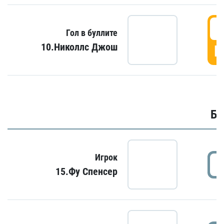
6
Гол в буллите
10.Николлс Джош
Г
Бу
Игрок
15.Фу Спенсер