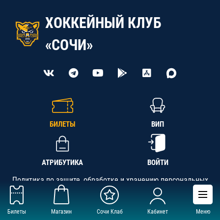
ХОККЕЙНЫЙ КЛУБ
«СОЧИ»
БИЛЕТЫ
ВИП
АТРИБУТИКА
ВОЙТИ
Политика по защите, обработке и хранению персональных
данных
Билеты
Магазин
Сочи Клаб
Кабинет
Меню
АНО «СК «Кубань-Регион», ОГРН 1142300002349,