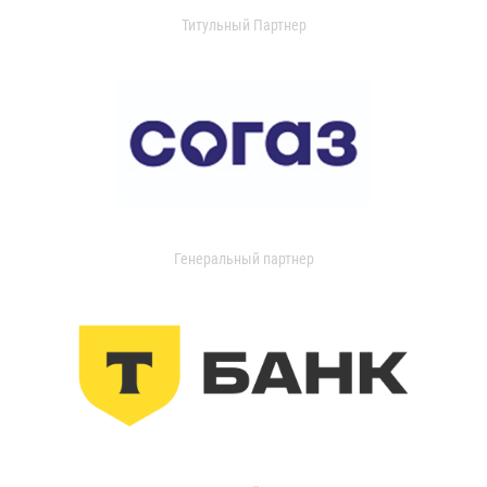
Титульный Партнер
Генеральный партнер