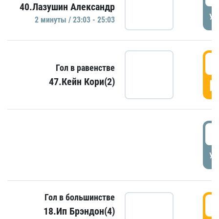
40.Лазушин Александр
УД
2 минуты / 23:03 - 25:03
2
Гол в равенстве
47.Кейн Кори(2)
Г
3
УД
Гол в большинстве
3
18.Ип Брэндон(4)