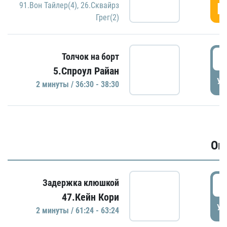
Г
91.Вон Тайлер(4)
,
26.Сквайрз
Грег(2)
3
Толчок на борт
5.Спроул Райан
УД
2 минуты / 36:30 - 38:30
Ов
6
Задержка клюшкой
47.Кейн Кори
УД
2 минуты / 61:24 - 63:24