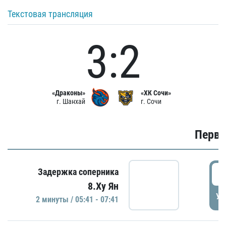
Текстовая трансляция
3:2
«Драконы»
«ХК Сочи»
г. Шанхай
г. Сочи
Первы
0
Задержка соперника
8.Ху Ян
УД
2 минуты / 05:41 - 07:41