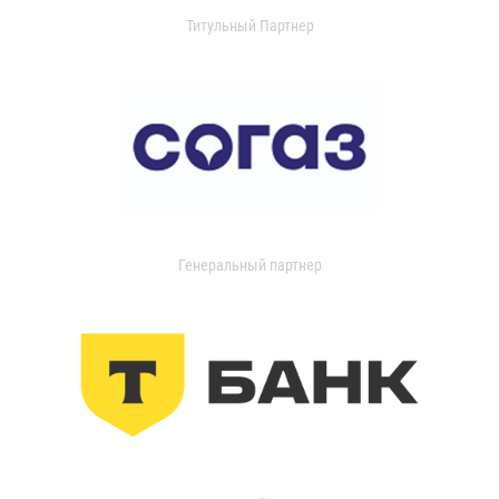
Титульный Партнер
Генеральный партнер