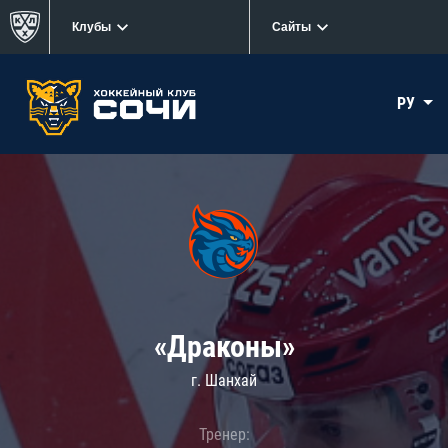
Клубы
Сайты
РУ
«Драконы»
г. Шанхай
Тренер: