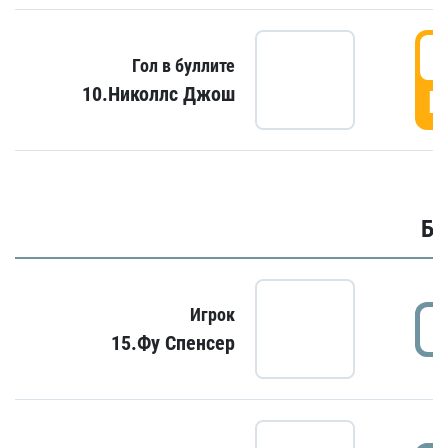
6
Гол в буллите
10.Николлс Джош
Г
Бу
Игрок
15.Фу Спенсер