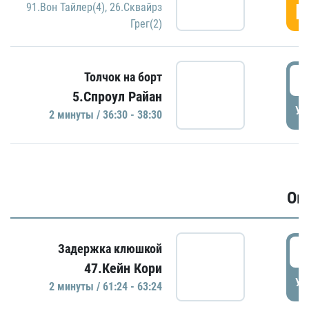
Г
91.Вон Тайлер(4)
,
26.Сквайрз
Грег(2)
3
Толчок на борт
5.Спроул Райан
УД
2 минуты / 36:30 - 38:30
Ов
6
Задержка клюшкой
47.Кейн Кори
УД
2 минуты / 61:24 - 63:24