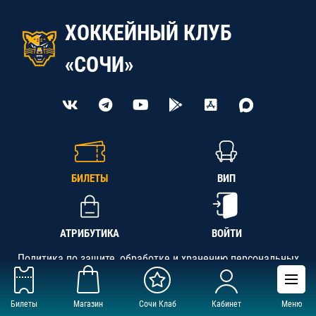
ХОККЕЙНЫЙ КЛУБ
«СОЧИ»
БИЛЕТЫ
ВИП
АТРИБУТИКА
ВОЙТИ
Политика по защите, обработке и хранению персональных
данных
Билеты
Магазин
Сочи Клаб
Кабинет
Меню
АНО «СК «Кубань-Регион», ОГРН 1142300002349,