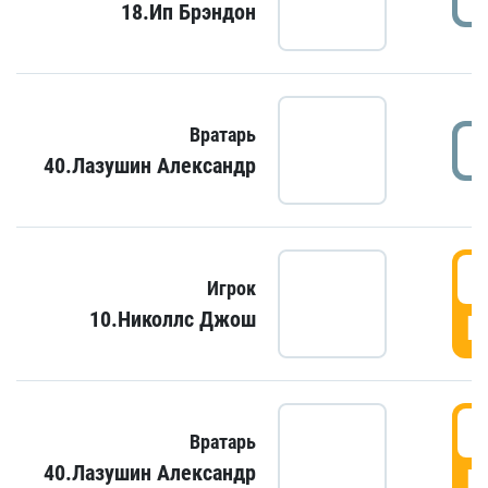
18.Ип Брэндон
Вратарь
40.Лазушин Александр
Игрок
10.Николлс Джош
Г
Вратарь
40.Лазушин Александр
Г