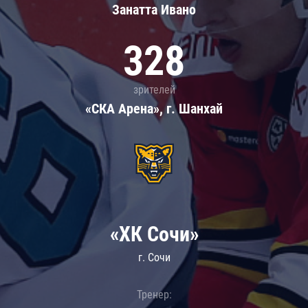
Занатта Иванo
328
зрителей
«СКА Арена», г. Шанхай
«ХК Сочи»
г. Сочи
Тренер: