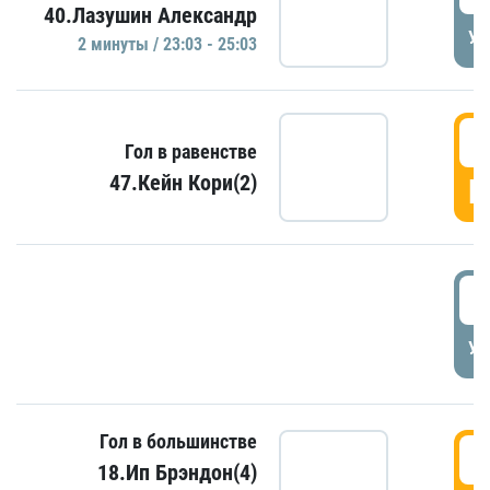
40.Лазушин Александр
УД
2 минуты / 23:03 - 25:03
2
Гол в равенстве
47.Кейн Кори(2)
Г
3
УД
Гол в большинстве
3
18.Ип Брэндон(4)