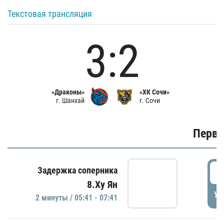
Текстовая трансляция
3:2
«Драконы»
«ХК Сочи»
г. Шанхай
г. Сочи
Первы
0
Задержка соперника
8.Ху Ян
УД
2 минуты / 05:41 - 07:41