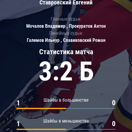
Ставровский Евгений
Главные судьи:
Мочалов Владимир , Прокуратов Антон
Линейные судьи:
Галимов Ильнур , Славиковский Роман
Статистика матча
3:2 Б
Шайбы в большинстве
1
0
Шайбы в меньшинстве
1
0