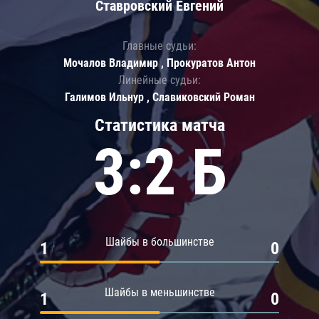
Ставровский Евгений
Главные судьи:
Мочалов Владимир , Прокуратов Антон
Линейные судьи:
Галимов Ильнур , Славиковский Роман
Статистика матча
3:2 Б
Шайбы в большинстве
1
0
Шайбы в меньшинстве
1
0