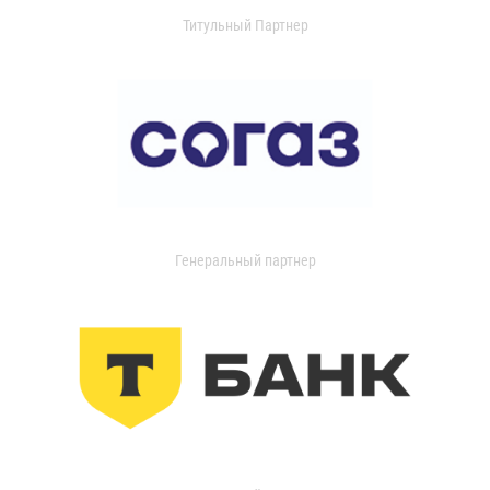
Титульный Партнер
Генеральный партнер