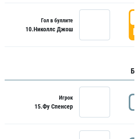
6
Гол в буллите
10.Николлс Джош
Г
Бу
Игрок
15.Фу Спенсер