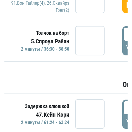
Г
91.Вон Тайлер(4)
,
26.Сквайрз
Грег(2)
3
Толчок на борт
5.Спроул Райан
УД
2 минуты / 36:30 - 38:30
Ов
6
Задержка клюшкой
47.Кейн Кори
УД
2 минуты / 61:24 - 63:24