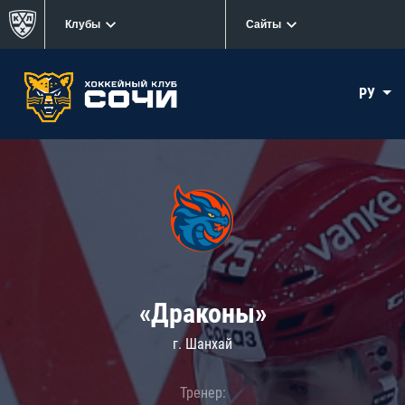
Клубы
Сайты
РУ
«Драконы»
г. Шанхай
Тренер: