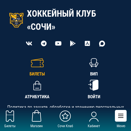
ХОККЕЙНЫЙ КЛУБ
«СОЧИ»
БИЛЕТЫ
ВИП
АТРИБУТИКА
ВОЙТИ
Политика по защите, обработке и хранению персональных
данных
Билеты
Магазин
Сочи Клаб
Кабинет
Меню
АНО «СК «Кубань-Регион», ОГРН 1142300002349,