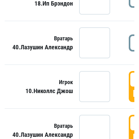
18.Ип Брэндон
Вратарь
40.Лазушин Александр
Игрок
10.Николлс Джош
Г
Вратарь
40.Лазушин Александр
Г