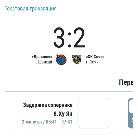
Текстовая трансляция
3:2
«Драконы»
«ХК Сочи»
г. Шанхай
г. Сочи
Первы
0
Задержка соперника
8.Ху Ян
УД
2 минуты / 05:41 - 07:41