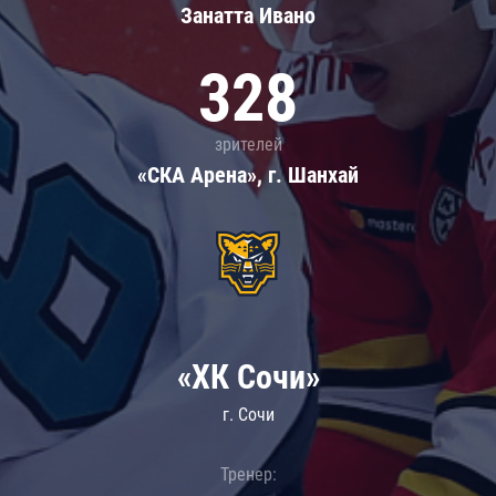
Занатта Иванo
328
зрителей
«СКА Арена», г. Шанхай
«ХК Сочи»
г. Сочи
Тренер: