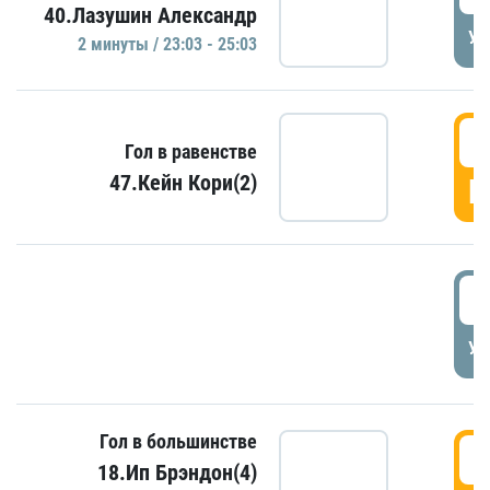
40.Лазушин Александр
УД
2 минуты / 23:03 - 25:03
2
Гол в равенстве
47.Кейн Кори(2)
Г
3
УД
Гол в большинстве
3
18.Ип Брэндон(4)